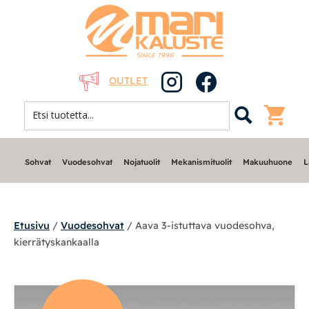
OUTLET
Sohvat
Vuodesohvat
Nojatuolit
Mekanismituolit
Makuuhuone
L
Etusivu
/
Vuodesohvat
/ Aava 3-istuttava vuodesohva,
kierrätyskankaalla
Sohvat
Nojatuolit