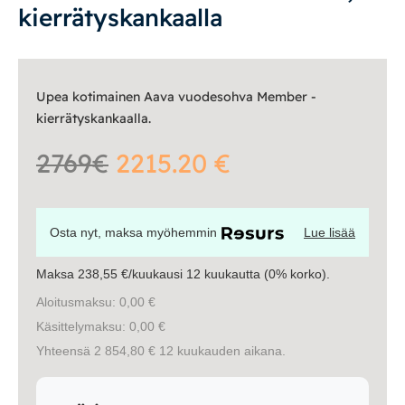
kierrätyskankaalla
Vuodesohvat
Senioreille
Upea kotimainen Aava vuodesohva Member -
kierrätyskankaalla.
|
|
Oma tili
Yhteystiedot
Ostoskori
2769€
2215.20 €
Osta nyt, maksa myöhemmin
Lue lisää
Maksa 238,55 €/kuukausi 12 kuukautta (0% korko).
Aloitusmaksu: 0,00 €
Käsittelymaksu: 0,00 €
Yhteensä 2 854,80 € 12 kuukauden aikana.