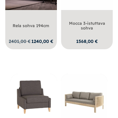
Mocca 3-istuttava
Rela sohva 194cm
sohva
Alkuperäinen
Nykyinen
2401,00
€
1240,00
€
1568,00
€
hinta
hinta
oli:
on:
2401,00 €.
1240,00 €.