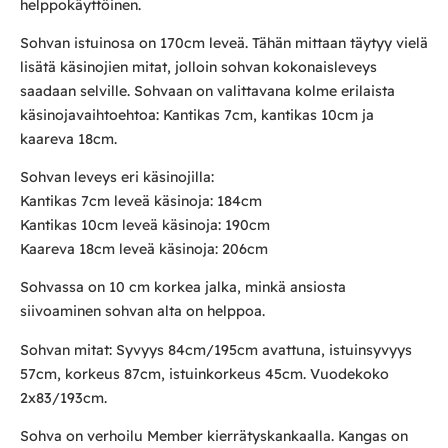
helppokäyttöinen.
Sohvan istuinosa on 170cm leveä. Tähän mittaan täytyy vielä
lisätä käsinojien mitat, jolloin sohvan kokonaisleveys
saadaan selville. Sohvaan on valittavana kolme erilaista
käsinojavaihtoehtoa: Kantikas 7cm, kantikas 10cm ja
kaareva 18cm.
Sohvan leveys eri käsinojilla:
Kantikas 7cm leveä käsinoja: 184cm
Kantikas 10cm leveä käsinoja: 190cm
Kaareva 18cm leveä käsinoja: 206cm
Sohvassa on 10 cm korkea jalka, minkä ansiosta
siivoaminen sohvan alta on helppoa.
Sohvan mitat: Syvyys 84cm/195cm avattuna, istuinsyvyys
57cm, korkeus 87cm, istuinkorkeus 45cm. Vuodekoko
2x83/193cm.
Sohva on verhoilu Member kierrätyskankaalla. Kangas on