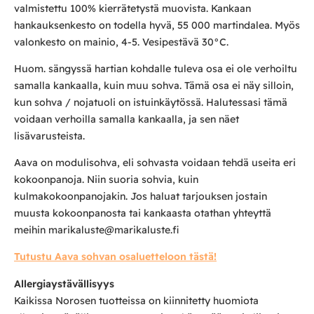
valmistettu 100% kierrätetystä muovista. Kankaan
hankauksenkesto on todella hyvä, 55 000 martindalea. Myös
valonkesto on mainio, 4-5. Vesipestävä 30°C.
Huom. sängyssä hartian kohdalle tuleva osa ei ole verhoiltu
samalla kankaalla, kuin muu sohva. Tämä osa ei näy silloin,
kun sohva / nojatuoli on istuinkäytössä. Halutessasi tämä
voidaan verhoilla samalla kankaalla, ja sen näet
lisävarusteista.
Aava on modulisohva, eli sohvasta voidaan tehdä useita eri
kokoonpanoja. Niin suoria sohvia, kuin
kulmakokoonpanojakin. Jos haluat tarjouksen jostain
muusta kokoonpanosta tai kankaasta otathan yhteyttä
meihin marikaluste@marikaluste.fi
Tutustu Aava sohvan osaluetteloon tästä!
Allergiaystävällisyys
Kaikissa Norosen tuotteissa on kiinnitetty huomiota