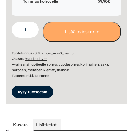
Toimitus kotiovelle
59,90€
Aava
Lisää ostoskoriin
3-
istuttava
vuodesohva,
kierrätyskankaalla
Tuotetunnus (SKU):
noro_aava3_memb
Osasto:
Vuodesohvat
määrä
Avainsanat tuotteelle
sohva
,
vuodesohva
,
kotimainen
,
aava
,
noronen
,
member
,
kierrätyskangas
Tuotemerkki:
Noronen
Kysy tuotteesta
Kuvaus
Lisätiedot