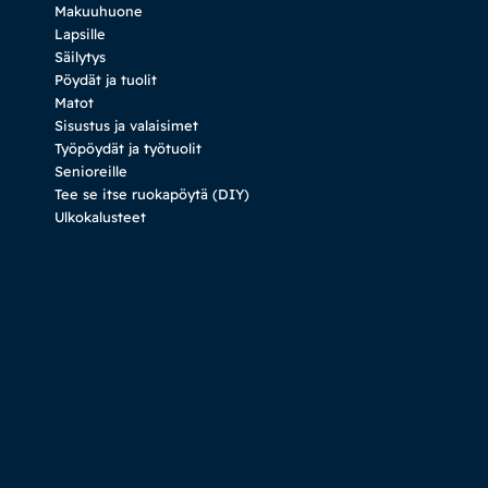
Makuuhuone
Lapsille
Säilytys
Pöydät ja tuolit
Matot
Sisustus ja valaisimet
Työpöydät ja työtuolit
Senioreille
Tee se itse ruokapöytä (DIY)
Ulkokalusteet