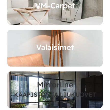
VM-Carpet
Valaisimet
Mirrorline
KAAPISTOT JA LIUKUOVET