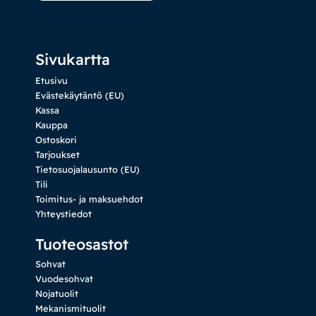
Sivukartta
Etusivu
Evästekäytäntö (EU)
Kassa
Kauppa
Ostoskori
Tarjoukset
Tietosuojalausunto (EU)
Tili
Toimitus- ja maksuehdot
Yhteystiedot
Tuoteosastot
Sohvat
Vuodesohvat
Nojatuolit
Mekanismituolit