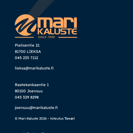
Pielisentie 21
81700 LIEKSA
045 235 7112
lieksa@marikaluste.fi
Raatekankaantie 1
80100 Joensuu
045 329 8298
joensuu@marikaluste.fi
© Mari-Kaluste 2026 – toteutus
Tovari