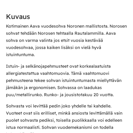
Kuvaus
Kotimainen Aava vuodesohva Noronen mallistosta. Norosen
sohvat tehdään Norosen tehtaalla Rautalammilla. Aava
sohva on varma valinta jos etsit vuosia kestävää
vuodesohvaa, jossa kaiken lisäksi on vielä hyvä
istuintuntuma.
Istuin- ja selkänojapehmusteet ovat korkealaatuista
allergiatestattua vaahtomuovia. Tämä vaahtomuovi
pehmusteena tekee sohvan istuintuntumasta miellyttävän
jämäkän ja ergonomisen. Sohvassa on laadukas
puu/metallirunko. Runko- ja jousistotakuu 20 vuotta.
Sohvasta voi levittää pedin joko yhdelle tai kahdelle.
Vuoteet ovat siis erilliset, minkä ansiosta levittämällä vain
puolet sohvasta pediksi, toisella puolikkaalla voi edelleen
istua normaalisti. Sohvan vuodemekanismi on todella