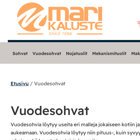
Sohvat
Vuodesohvat
Nojatuolit
Mekanismituolit
Mak
Etusivu
/ Vuodesohvat
Sohvat
Nojatuolit
Vuodesohvat
Mekanismituolit
Vuodesohvia löytyy useita eri malleja jokaiseen kotiin j
aukeamaan. Vuodesohvia löytyy niin pituus-, kuin syvyy