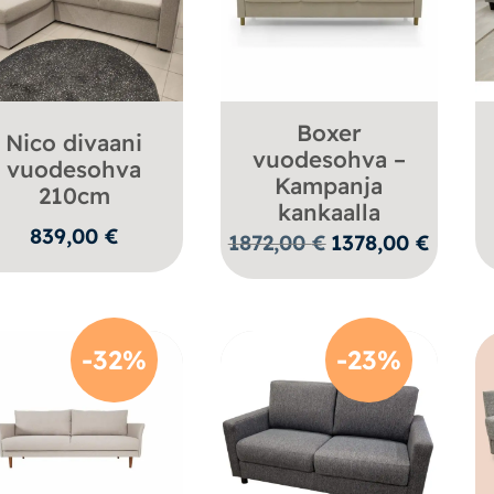
Boxer
Nico divaani
vuodesohva –
vuodesohva
Kampanja
210cm
kankaalla
839,00
€
Alkuperäinen
Nykyine
1872,00
€
1378,00
€
hinta
hinta
oli:
on:
1872,00 €.
1378,00 €
-32%
-23%