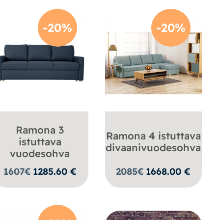
-20%
-20%
Ramona 3
Ramona 4 istuttava
istuttava
divaanivuodesohva
vuodesohva
1607
€
1285.60
€
2085
€
1668.00
€