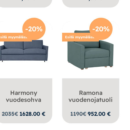
€.
-20%
-20%
sillä myymälässä
Esillä myymälässä
Harmony
Ramona
vuodesohva
vuodenojatuoli
2035
€
1628.00
€
1190
€
952.00
€