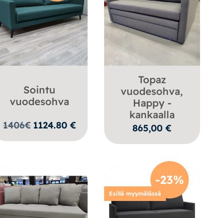
Topaz
Sointu
vuodesohva,
vuodesohva
Happy -
kankaalla
1406
€
1124.80
€
865,00
€
-23%
Esillä myymälässä