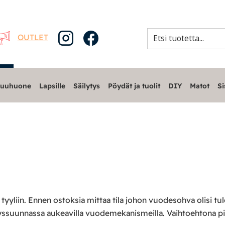
OUTLET
uuhuone
Lapsille
Säilytys
Pöydät ja tuolit
DIY
Matot
Si
a tyyliin. Ennen ostoksia mittaa tila johon vuodesohva olisi 
ssuunnassa aukeavilla vuodemekanismeilla. Vaihtoehtona pien