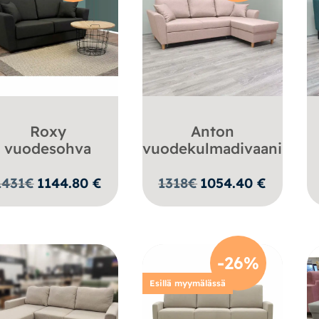
Roxy
Anton
vuodesohva
vuodekulmadivaani
1431
€
1144.80
€
1318
€
1054.40
€
-26%
Esillä myymälässä