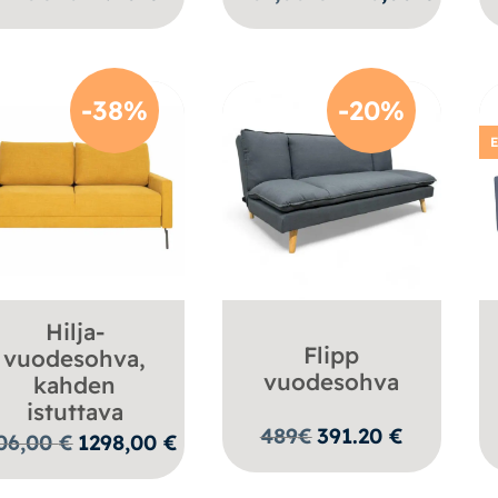
hinta
hinta
oli:
on:
2201,00 €.
1495,00 
-38%
-20%
E
Hilja-
Flipp
vuodesohva,
vuodesohva
kahden
istuttava
489
€
391.20
€
Alkuperäinen
Nykyinen
06,00
€
1298,00
€
hinta
hinta
oli:
on: