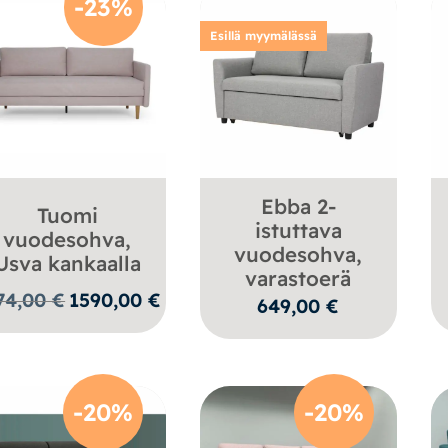
-23%
Esillä myymälässä
Ebba 2-
Tuomi
istuttava
vuodesohva,
vuodesohva,
Usva kankaalla
varastoerä
Alkuperäinen
Nykyinen
74,00
€
1590,00
€
649,00
€
hinta
hinta
oli:
on:
2074,00 €.
1590,00 €.
-20%
-20%