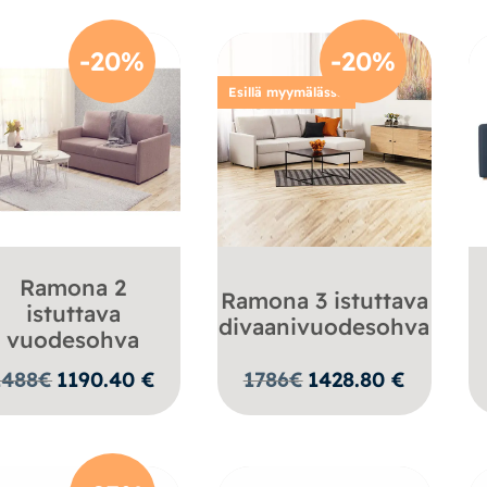
2106,00 €.
1298,00 €.
-20%
-20%
Esillä myymälässä
Ramona 2
Ramona 3 istuttava
istuttava
divaanivuodesohva
vuodesohva
1488
€
1190.40
€
1786
€
1428.80
€