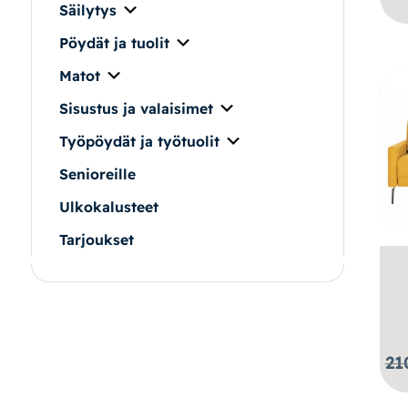
Säilytys
Pöydät ja tuolit
|
|
Oma tili
Yhteystiedot
Ostoskori
Matot
Sisustus ja valaisimet
Työpöydät ja työtuolit
Senioreille
Ulkokalusteet
Tarjoukset
21