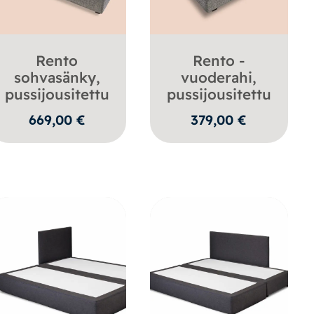
Rento
Rento -
sohvasänky,
vuoderahi,
pussijousitettu
pussijousitettu
669,00
€
379,00
€
n
€.