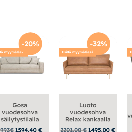
-20%
-32%
llä myymälässä
Esillä myymälässä
E
Gosa
Luoto
vuodesohva
vuodesohva
v
säilytystilalla
Relax kankaalla
Alkuperäinen
Nykyine
1993
€
1594.40
€
2201,00
€
1495,00
€