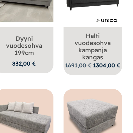
Halti
Dyyni
vuodesohva
vuodesohva
kampanja
199cm
kangas
832,00
€
n
Alkuperäinen
Nykyi
1691,00
€
1304,00
€
hinta
hinta
oli:
on:
.
1691,00 €.
1304,0