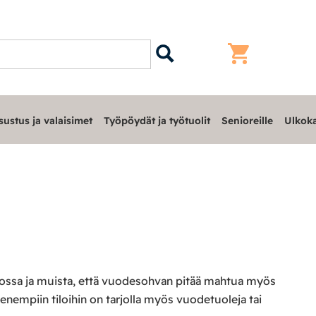
sustus ja valaisimet
Työpöydät ja työtuolit
Senioreille
Ulkoka
tulossa ja muista, että vuodesohvan pitää mahtua myös
empiin tiloihin on tarjolla myös vuodetuoleja tai