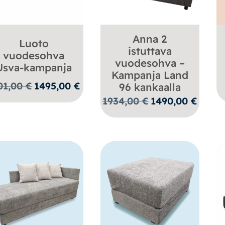
Anna 2
Luoto
istuttava
vuodesohva
vuodesohva –
Usva-kampanja
Kampanja Land
Alkuperäinen
Nykyinen
01,00
€
1495,00
€
96 kankaalla
hinta
hinta
Alkuperäinen
Nykyine
1934,00
€
1490,00
€
oli:
on:
hinta
hinta
2201,00 €.
1495,00 €.
oli:
on:
1934,00 €.
1490,00 