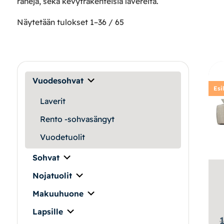
Makuuhuone
raheja, sekä kevytrakenteisia lavereita.
Näytetään tulokset 1–36 / 65
Pöydät ja tuolit
Säilytys
Vuodesohvat
Työpöydät ja työtuolit
Esi
Laverit
Matot
Rento -sohvasängyt
Ulkokalusteet
Vuodetuolit
Sohvat
Valaisimet
Nojatuolit
Vuodesohvat
Makuuhuone
Lapsille
Senioreille