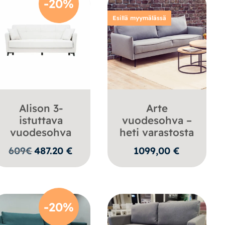
-20%
Esillä myymälässä
Alison 3-
Arte
istuttava
vuodesohva –
vuodesohva
heti varastosta
609
€
487.20
€
1099,00
€
-20%