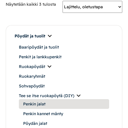
Näytetään kaikki 3 tulosta
Mekanismituolit
Makuuhuone
Pöydät ja tuolit
Pöydät ja tuolit
Baaripöydät ja tuolit
Penkit ja lankkupenkit
Säilytys
Ruokapöydät
Työpöydät ja työtuolit
Ruokaryhmät
Sohvapöydät
Matot
Tee se itse ruokapöytä (DIY)
Penkin jalat
Ulkokalusteet
Penkin kannet mänty
Valaisimet
Pöydän jalat