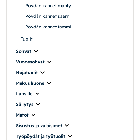
Pöydän kannet mänty
Vuodesohvat
Pöydän kannet saarni
Senioreille
Pöydän kannet tammi
Tuolit
|
|
Oma tili
Yhteystiedot
Ostoskori
Sohvat
Vuodesohvat
Nojatuolit
Makuuhuone
Lapsille
Säilytys
Matot
Sisustus ja valaisimet
Työpöydät ja työtuolit