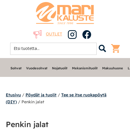
OUTLET
Sohvat
Vuodesohvat
Nojatuolit
Mekanismituolit
Makuuhuone
L
Etusivu
/
Pöydät ja tuolit
/
Tee se itse ruokapöytä
(DIY)
/ Penkin jalat
Sohvat
Penkin jalat
Nojatuolit