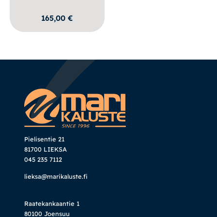
165,00
€
Pielisentie 21
81700 LIEKSA
045 235 7112
lieksa@marikaluste.fi
Raatekankaantie 1
80100 Joensuu