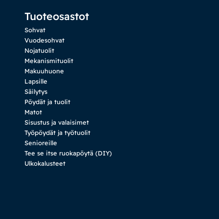
Tuoteosastot
Sohvat
Vuodesohvat
Nojatuolit
Mekanismituolit
Makuuhuone
Lapsille
Säilytys
Pöydät ja tuolit
Matot
Sisustus ja valaisimet
Työpöydät ja työtuolit
Senioreille
Tee se itse ruokapöytä (DIY)
Ulkokalusteet