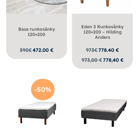
Eden 3 Runkosänky
Base runkosänky
120×200 – Hilding
120×200
Anders
590
€
472.00
€
973
€
778.40
€
973,00
€
778,40
€
-50%