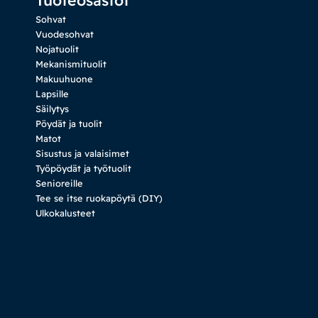
Sohvat
Vuodesohvat
Nojatuolit
Mekanismituolit
Makuuhuone
Lapsille
Säilytys
Pöydät ja tuolit
Matot
Sisustus ja valaisimet
Työpöydät ja työtuolit
Senioreille
Tee se itse ruokapöytä (DIY)
Ulkokalusteet