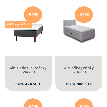
-50%
-50%
Esillä myymälässä
Aini Basic runkosänky
Aini säilytyssänky
120×200
120×200
849
€
424.50
€
1973
€
986.50
€
-50%
-50%