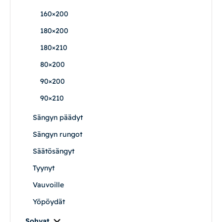
160×200
Vuodesohvat
180×200
Senioreille
180×210
80×200
|
|
Oma tili
Yhteystiedot
Ostoskori
90×200
90×210
Sängyn päädyt
Sängyn rungot
Säätösängyt
Tyynyt
Vauvoille
Yöpöydät
Sohvat