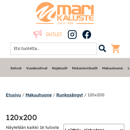
OUTLET
Sohvat
Vuodesohvat
Nojatuolit
Mekanismituolit
Makuuhuone
L
Etusivu
/
Makuuhuone
/
Runkosängyt
/ 120x200
Sohvat
120x200
Nojatuolit
Näytetään kaikki 16 tulosta