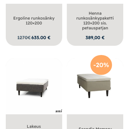
Henna
Ergoline runkosänky
runkosänkypaketti
120×200
120×200 sis.
petauspatjan
1270
€
635.00
€
389,00
€
-20%
Lakeus
Scandic Memory