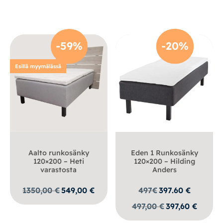
-59%
-20%
-20%
Esillä myymälässä
Aalto runkosänky
Eden 1 Runkosänky
120×200 – Heti
120×200 – Hilding
varastosta
Anders
Alkuperäinen
Nykyinen
1350,00
€
549,00
€
497
€
397.60
€
hinta
hinta
497,00
€
397,60
€
oli:
on:
1350,00 €.
549,00 €.