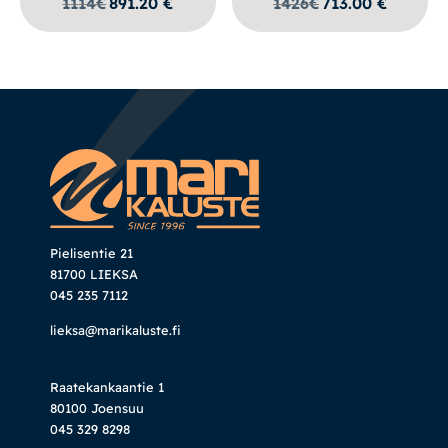
1114
€
891.20
€
1426
€
713.00
€
Pielisentie 21
81700 LIEKSA
045 235 7112
lieksa@marikaluste.fi
Raatekankaantie 1
80100 Joensuu
045 329 8298