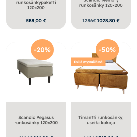
runkosänkypaketti
runkosänky 120×200
120×200
588,00
€
1286
€
1028.80
€
-20%
-50%
Esillä myymälässä
Scandic Pegasus
Timantti runkosänky,
runkosänky 120×200
useita kokoja