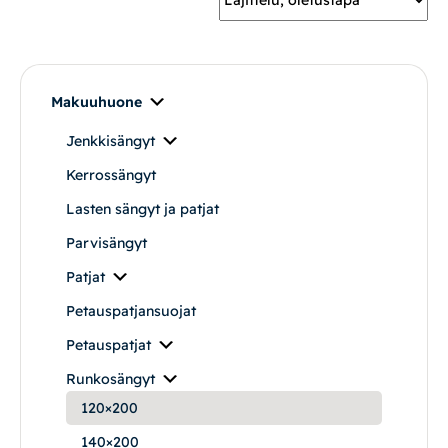
Mekanismituolit
Makuuhuone
Makuuhuone
Jenkkisängyt
Pöydät ja tuolit
Kerrossängyt
Säilytys
Lasten sängyt ja patjat
Parvisängyt
Työpöydät ja työtuolit
Patjat
Petauspatjansuojat
Matot
Petauspatjat
Ulkokalusteet
Runkosängyt
120×200
Valaisimet
140×200