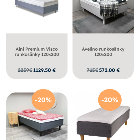
Aini Premium Visco
Avelino runkosänky
runkosänky 120×200
120×200
2259
€
1129.50
€
715
€
572.00
€
-20%
-20%
-20%