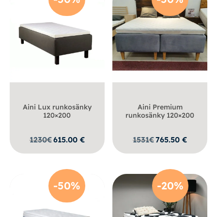
Aini Lux runkosänky
Aini Premium
120×200
runkosänky 120×200
1230
€
615.00
€
1531
€
765.50
€
-50%
-20%