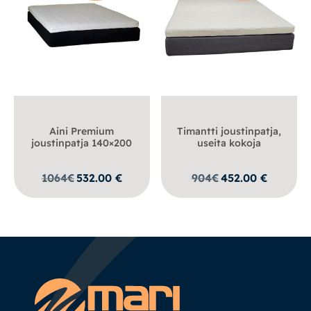
Aini Premium
Timantti joustinpatja,
joustinpatja 140×200
useita kokoja
1064
€
532.00
€
904
€
452.00
€