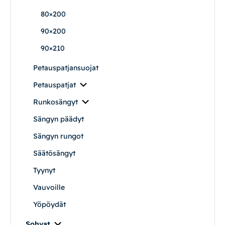
80×200
Vuodesohvat
90×200
Senioreille
90×210
Petauspatjansuojat
|
|
Oma tili
Yhteystiedot
Ostoskori
Petauspatjat
Runkosängyt
Sängyn päädyt
Sängyn rungot
Säätösängyt
Tyynyt
Vauvoille
Yöpöydät
Sohvat