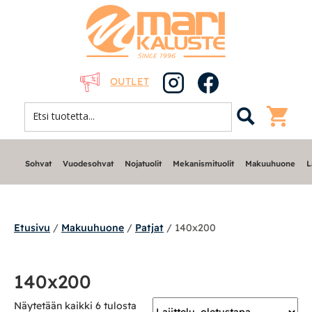
OUTLET
Sohvat
Vuodesohvat
Nojatuolit
Mekanismituolit
Makuuhuone
L
Etusivu
/
Makuuhuone
/
Patjat
/ 140x200
Sohvat
140x200
Nojatuolit
Näytetään kaikki 6 tulosta