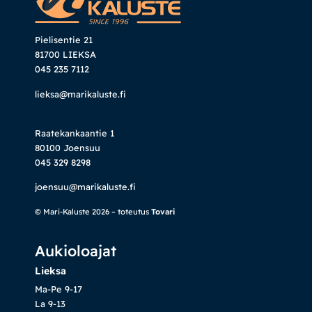
Pielisentie 21
81700 LIEKSA
045 235 7112
lieksa@marikaluste.fi
Raatekankaantie 1
80100 Joensuu
045 329 8298
joensuu@marikaluste.fi
© Mari-Kaluste 2026 – toteutus
Tovari
Aukioloajat
Lieksa
Ma-Pe 9-17
La 9-13