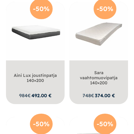
-50%
-50%
Sara
Aini Lux joustinpatja
vaahtomuovipatja
140×200
140×200
984
€
492.00
€
748
€
374.00
€
-50%
-50%