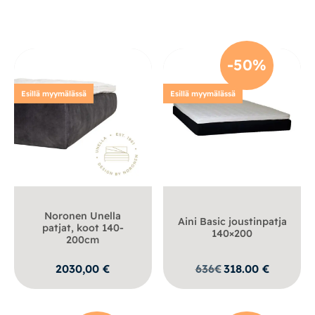
-50%
Esillä myymälässä
Esillä myymälässä
Noronen Unella
Aini Basic joustinpatja
patjat, koot 140-
140×200
200cm
2030,00
€
636
€
318.00
€