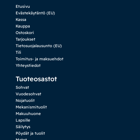
Etusivu
Evästekäytäntö (EU)
Kassa
Kauppa
Ostoskori
Tarjoukset
Tietosuojalausunto (EU)
Tili
Toimitus- ja maksuehdot
Yhteystiedot
Tuoteosastot
Sohvat
Vuodesohvat
Nojatuolit
Mekanismituolit
Makuuhuone
Lapsille
Säilytys
Pöydät ja tuolit
Matot