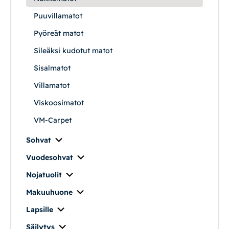
Vuodesohvat
Puuvillamatot
Pyöreät matot
Senioreille
Sileäksi kudotut matot
Sisalmatot
|
|
Oma tili
Yhteystiedot
Ostoskori
Villamatot
Viskoosimatot
VM-Carpet
Sohvat
Vuodesohvat
Nojatuolit
Makuuhuone
Lapsille
Säilytys