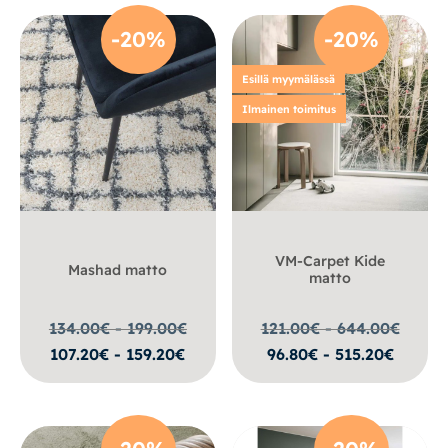
-20%
-20%
Esillä myymälässä
Ilmainen toimitus
VM-Carpet Kide
Mashad matto
matto
134.00€ - 199.00
€
121.00€ - 644.00
€
107.20€ - 159.20€
96.80€ - 515.20€