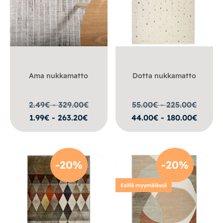
Ama nukkamatto
Dotta nukkamatto
2.49€ - 329.00
€
55.00€ - 225.00
€
1.99€ - 263.20€
44.00€ - 180.00€
-20%
-20%
Esillä myymälässä