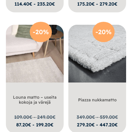
114.40€ - 235.20€
175.20€ - 279.20€
-20%
-20%
Louna matto – useita
Piazza nukkamatto
kokoja ja värejä
109.00€ - 249.00
€
349.00€ - 559.00
€
87.20€ - 199.20€
279.20€ - 447.20€