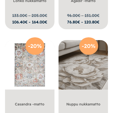
Lohko nukkamatto
Agadir -matto
133.00€ - 205.00
€
96.00€ - 151.00
€
106.40€ - 164.00€
76.80€ - 120.80€
-20%
-20%
Casandra -matto
Nuppu nukkamatto