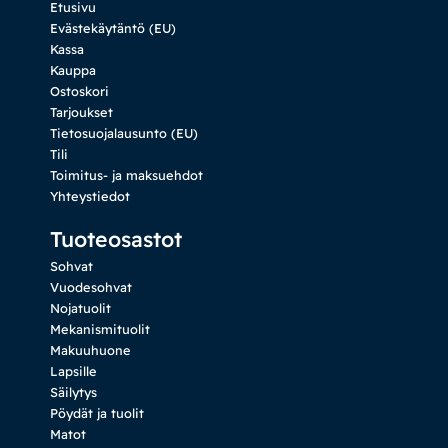
Etusivu
Evästekäytäntö (EU)
Kassa
Kauppa
Ostoskori
Tarjoukset
Tietosuojalausunto (EU)
Tili
Toimitus- ja maksuehdot
Yhteystiedot
Tuoteosastot
Sohvat
Vuodesohvat
Nojatuolit
Mekanismituolit
Makuuhuone
Lapsille
Säilytys
Pöydät ja tuolit
Matot