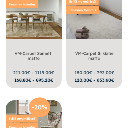
Esillä myymälässä
Ilmainen toimitus
Ilmainen toimitus
VM-Carpet Sametti
VM-Carpet Silkkitie
matto
matto
211.00€ - 1119.00
€
150.00€ - 792.00
€
168.80€ - 895.20€
120.00€ - 633.60€
-20%
Esillä myymälässä
Ilmainen toimitus