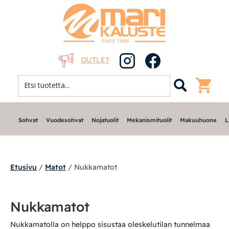
OUTLET
Sohvat
Vuodesohvat
Nojatuolit
Mekanismituolit
Makuuhuone
L
Etusivu
/
Matot
/ Nukkamatot
Sohvat
Nukkamatot
Nojatuolit
Nukkamatolla on helppo sisustaa oleskelutilan tunnelmaa