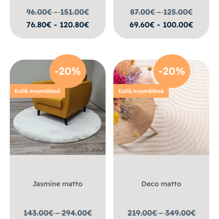
96.00€ - 151.00
€
87.00€ - 125.00
€
76.80€ - 120.80€
69.60€ - 100.00€
-20%
-20%
Esillä myymälässä
Esillä myymälässä
Jasmine matto
Deco matto
143.00€ - 294.00
€
219.00€ - 349.00
€