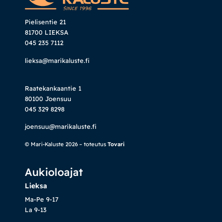
Pielisentie 21
81700 LIEKSA
045 235 7112
lieksa@marikaluste.fi
Raatekankaantie 1
80100 Joensuu
045 329 8298
joensuu@marikaluste.fi
© Mari-Kaluste 2026 – toteutus
Tovari
Aukioloajat
Lieksa
Ma-Pe 9-17
La 9-13