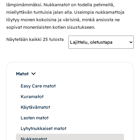
lämpimämmäksi. Nukkamatot on todella pehmeitä,
Mekanismituolit
miellyttävän tuntuisia jalan alla. Useimpia nukkamattoja
löytyy monen kokoisina ja värisinä, minkä ansiosta ne
sopivat monenlaisten kotien sisustukseen.
Makuuhuone
Näytetään kaikki 25 tulosta
Pöydät ja tuolit
Säilytys
Matot
Työpöydät ja työtuolit
Easy Care matot
Kuramatot
Matot
Käytävämatot
Ulkokalusteet
Lasten matot
Lyhytnukkaiset matot
Valaisimet
Nukkamatot