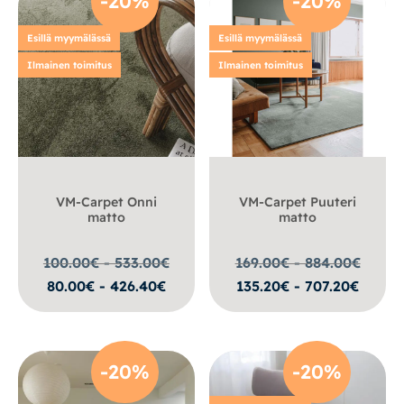
-20%
-20%
Esillä myymälässä
Esillä myymälässä
Ilmainen toimitus
Ilmainen toimitus
VM-Carpet Onni
VM-Carpet Puuteri
matto
matto
100.00€ - 533.00
€
169.00€ - 884.00
€
80.00€ - 426.40€
135.20€ - 707.20€
-20%
-20%