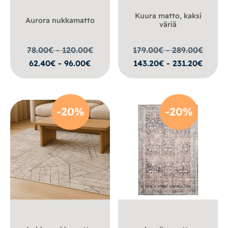
Kuura matto, kaksi
Aurora nukkamatto
väriä
78.00€ - 120.00
€
179.00€ - 289.00
€
62.40€ - 96.00€
143.20€ - 231.20€
-20%
-20%