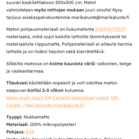
suuren keskilattiakoon 200x300 cm. Matot
valmistetaan
myös mittojen mukaan
juuri sinulle! Kysy
tarjous asiakaspalvelustamme marikaluste@marikaluste.fi
Maton pohjausmateriaali on liukumatonta
EVAPOLYTEX®
materiaalia, mikä sopii kaikille lattioille lämmityksestä tai
materiaalista riippumatta. Pohjamateriaali ei aiheuta harmia
lattialle ja on lisäksi hajuton sekä kierrätettävä.
Silkkitie matossa on
kolme kaunista väriä
: valkoinen, beige
ja vaaleanharmaa.
Tilauksesi
käsitellään nopeasti ja voit odottaa maton
saapuvan
kotiisi 2-3 viikon
kuluessa.
Katso myös muut VM Carpetin laadukkaat matot: VM-
Carpet - Mari-Kaluste (marikaluste.fi)
Tyyppi:
Nukkamatto
Materiaali:
100% mikropolyesteri
Pohjaus:
EVA