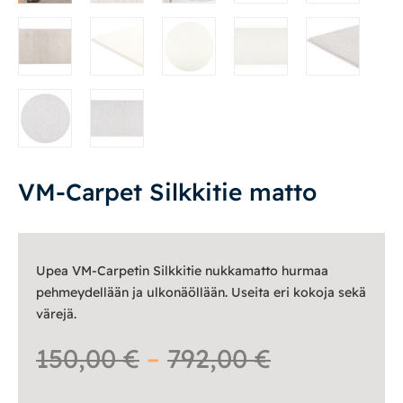
Pyöreät matot
Lyhytnukkaiset matot
Kylpyhuoneen matot
Ulkokalusteet
VM-Carpet Silkkitie matto
Valaisimet
Vuodesohvat
Upea VM-Carpetin Silkkitie nukkamatto hurmaa
Senioreille
pehmeydellään ja ulkonäöllään. Useita eri kokoja sekä
värejä.
Hintaluokk
150,00
€
–
792,00
€
|
|
Oma tili
Yhteystiedot
Ostoskori
150,00 €