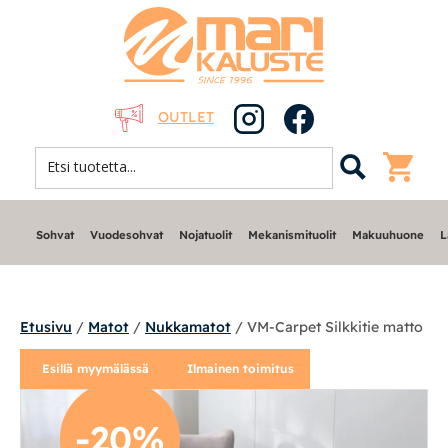
OUTLET
Sohvat
Vuodesohvat
Nojatuolit
Mekanismituolit
Makuuhuone
L
Etusivu
/
Matot
/
Nukkamatot
/ VM-Carpet Silkkitie matto
Esillä myymälässä
Ilmainen toimitus
Sohvat
-20%
Nojatuolit