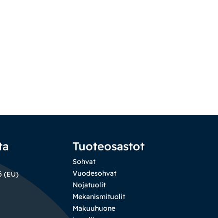
ta
Tuoteosastot
Sohvat
Vuodesohvat
ö (EU)
Nojatuolit
Mekanismituolit
Makuuhuone