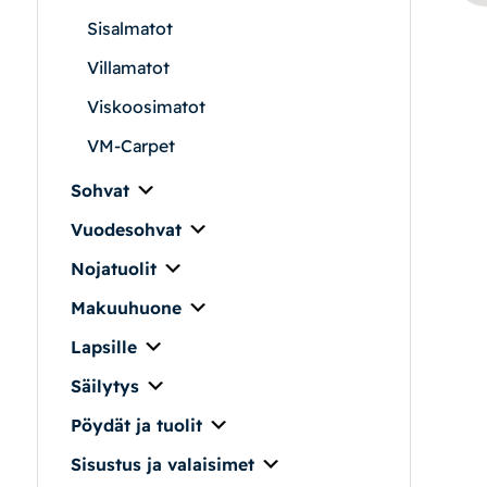
Sisalmatot
Villamatot
|
|
Oma tili
Yhteystiedot
Ostoskori
Viskoosimatot
VM-Carpet
Sohvat
Vuodesohvat
Nojatuolit
Makuuhuone
Lapsille
Säilytys
Pöydät ja tuolit
Sisustus ja valaisimet