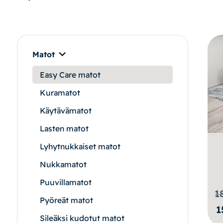
Makuuhuone
Pöydät ja tuolit
Säilytys
Matot
Easy Care matot
Työpöydät ja työtuolit
Kuramatot
Matot
Käytävämatot
Lasten matot
Ulkokalusteet
Lyhytnukkaiset matot
Valaisimet
Nukkamatot
Puuvillamatot
Vuodesohvat
1
Pyöreät matot
1
Sileäksi kudotut matot
Senioreille