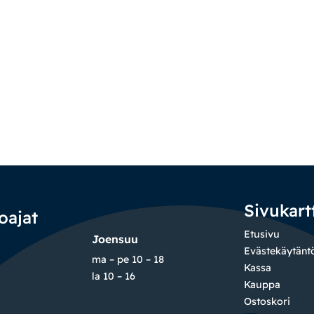
Sivukart
oajat
Etusivu
Joensuu
Evästekäytänt
ma – pe 10 – 18
Kassa
la 10 – 16
Kauppa
Ostoskori