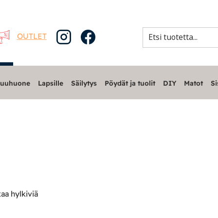
OUTLET
uuhuone
Lapsille
Säilytys
Pöydät ja tuolit
DIY
Matot
Si
aa hylkiviä