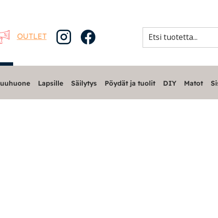
OUTLET
uuhuone
Lapsille
Säilytys
Pöydät ja tuolit
DIY
Matot
Si