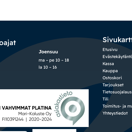
Sivukart
oajat
Etusivu
Joensuu
Evästekäytänt
ma – pe 10 – 18
Kassa
la 10 – 16
Kauppa
Ostoskori
Tarjoukset
Tietosuojalau
Tili
Toimitus- ja 
Yhteystiedot