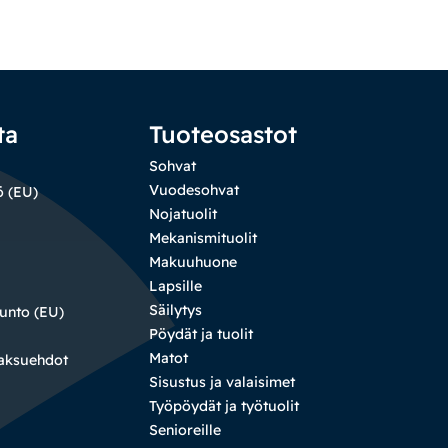
ta
Tuoteosastot
Sohvat
Vuodesohvat
ö (EU)
Nojatuolit
Mekanismituolit
Makuuhuone
Lapsille
Säilytys
sunto (EU)
Pöydät ja tuolit
Matot
maksuehdot
Sisustus ja valaisimet
Työpöydät ja työtuolit
Senioreille