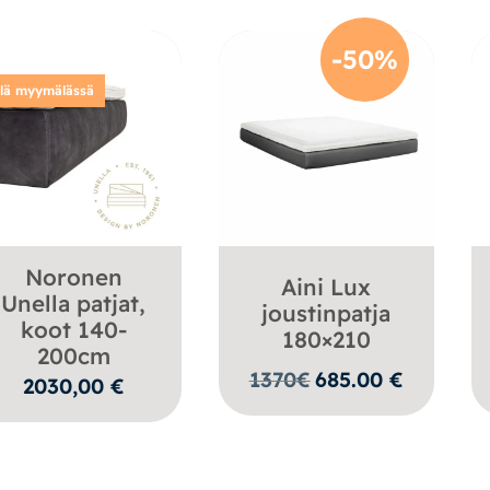
-50%
llä myymälässä
Noronen
Aini Lux
Unella patjat,
joustinpatja
koot 140-
180×210
200cm
1370
€
685.00
€
2030,00
€