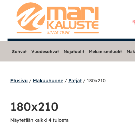
Sohvat
Vuodesohvat
Nojatuolit
Mekanismituolit
Mak
Etusivu
/
Makuuhuone
/
Patjat
/ 180x210
Sohvat
Nojatuolit
180x210
Mekanismituolit
Näytetään kaikki 4 tulosta