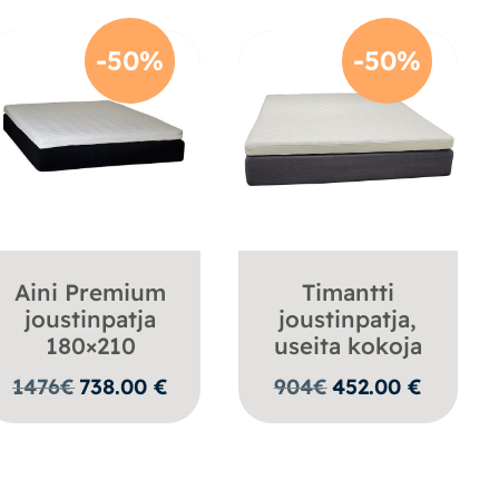
-50%
-50%
Aini Premium
Timantti
joustinpatja
joustinpatja,
180×210
useita kokoja
1476
€
738.00
€
904
€
452.00
€