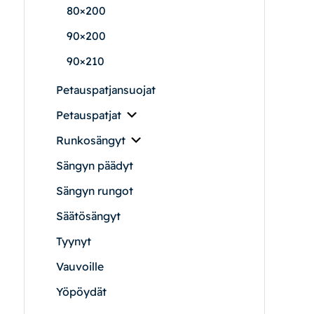
80×200
90×200
|
|
Oma tili
Yhteystiedot
Ostoskori
90×210
Petauspatjansuojat
Petauspatjat
Runkosängyt
Sängyn päädyt
Sängyn rungot
Säätösängyt
Tyynyt
Vauvoille
Yöpöydät