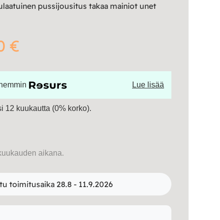
laatuinen pussijousitus takaa mainiot unet
0 €
öhemmin
Lue lisää
 12 kuukautta (0% korko).
kuukauden aikana.
tu toimitusaika 28.8 - 11.9.2026