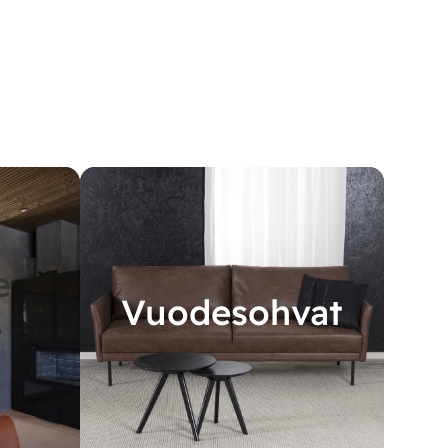
e
Vuodesohvat
A