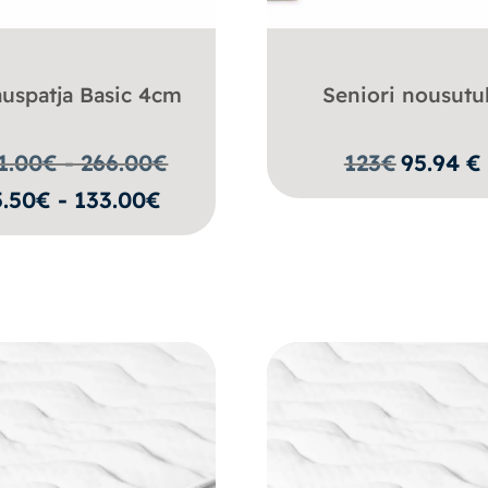
auspatja Basic 4cm
Seniori nousutu
1.00€ - 266.00
€
123
€
95.94
€
5.50€ - 133.00€