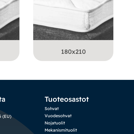
180x210
ta
Tuoteosastot
Sohvat
Vuodesohvat
ö (EU)
Nojatuolit
Mekanismituolit