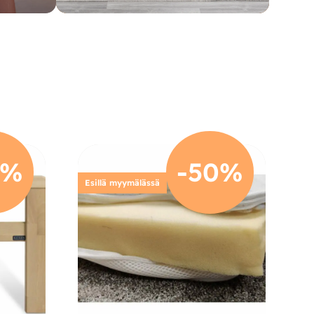
2%
-50%
Esillä myymälässä