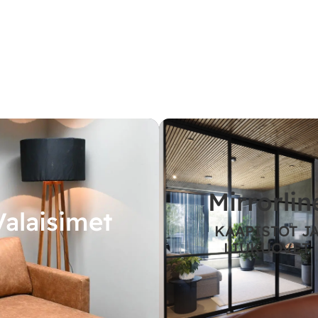
Mirrorlin
Valaisimet
KAAPISTOT J
LIUKUOVET