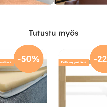
Tutustu myös
-50%
-2
ymälässä
Esillä myymälässä