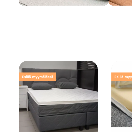
Esillä myymälässä
Esillä my