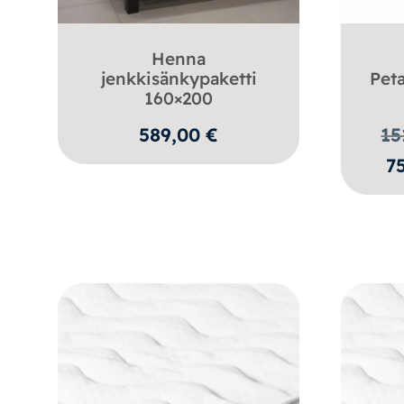
Henna
jenkkisänkypaketti
Pet
160×200
589,00
€
15
7