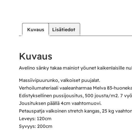
|
|
Oma tili
Yhteystiedot
Ostoskori
Kuvaus
Lisätiedot
Kuvaus
Avelino sänky takaa mainiot yöunet kaikenlaisille nuk
Massiivipuurunko, valkoiset puujalat.
Verhoilumateriaali vaaleanharmaa Melva 83-huoneka
Edistyksellinen pussijousitus, 500 jousta/m2. 7 v
Jousituksen päällä 4cm vaahtomuovi.
Petauspatja valkoinen stretch kangas, 25 kg vaahto
Leveys: 120cm
Syvyys: 200cm