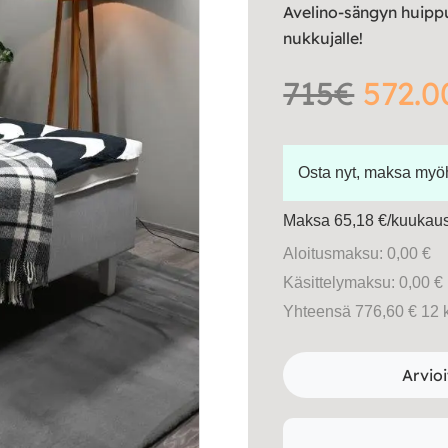
Avelino-sängyn huippu
nukkujalle!
715€
572.0
Osta nyt, maksa my
Maksa 65,18 €/kuukausi
Aloitusmaksu: 0,00 €
Käsittelymaksu: 0,00 €
Yhteensä 776,60 € 12 
Arvioi