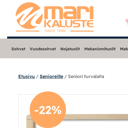
Sohvat
Vuodesohvat
Nojatuolit
Mekanismituolit
Mak
Etusivu
/
Senioreille
/ Seniori turvalaita
Sohvat
Nojatuolit
-22%
Mekanismituolit