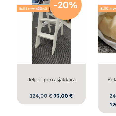
-20%
Esillä myymälässä
Esillä my
Jelppi porrasjakkara
Pet
Alkuperäinen
Nykyinen
124,00
€
99,00
€
24
hinta
hinta
12
oli:
on:
124,00 €.
99,00 €.