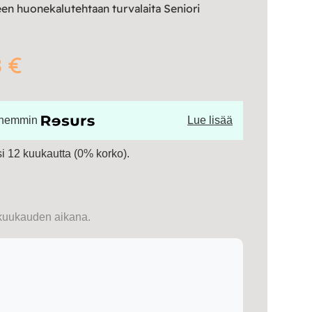
een huonekalutehtaan turvalaita Seniori
8 €
öhemmin
Lue lisää
 12 kuukautta (0% korko).
kuukauden aikana.