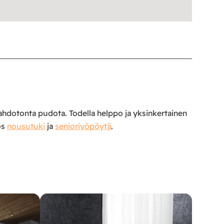
ahdotonta pudota. Todella helppo ja yksinkertainen
ös
nousutuki
ja
senioriyöpöytä
.