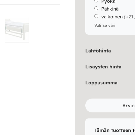
Pyökki
Pähkinä
valkoinen
(
+21
Valitse väri
Lähtöhinta
Lisäysten hinta
Loppusumma
Arvio
Tämän tuotteen t