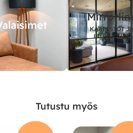
Mirrorlin
Valaisimet
KAAPISTOT J
LIUKUOVET
Tutustu myös