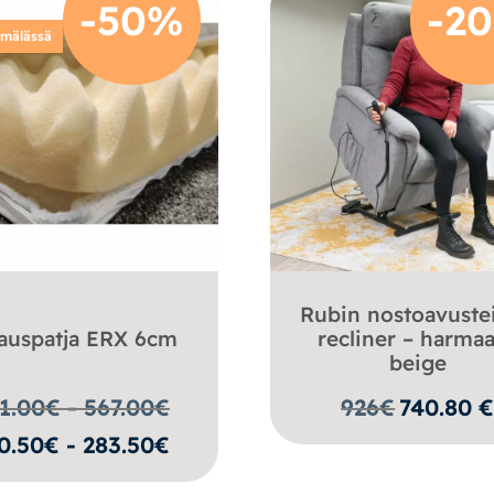
-50%
-2
ymälässä
Rubin nostoavuste
auspatja ERX 6cm
recliner – harmaa
beige
1.00€ - 567.00
€
926
€
740.80
0.50€ - 283.50€