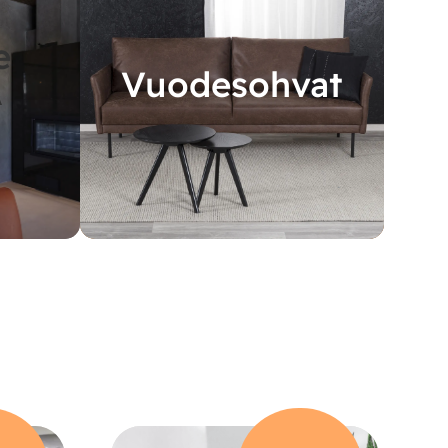
e
Vuodesohvat
A