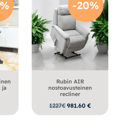
0%
-20%
inen
Rubin AIR
 ja
nostoavusteinen
recliner
€
1227
€
981.60
€