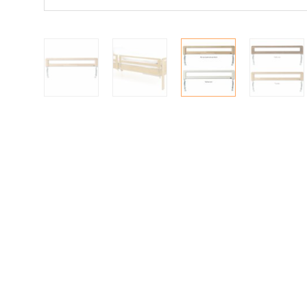
Pöydät ja tuolit
Säilytys
Työpöydät ja työtuolit
Matot
Ulkokalusteet
Valaisimet
Vuodesohvat
Senioreille