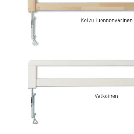
Makuuhuone
Jenkkisängyt
Runkosängyt
Säätösängyt
Patjat
Petauspatjat
Sängyn päädyt
Sängyn rungot
Kerros- ja parvisängyt
Yöpöydät
Lapsille
Lapsille