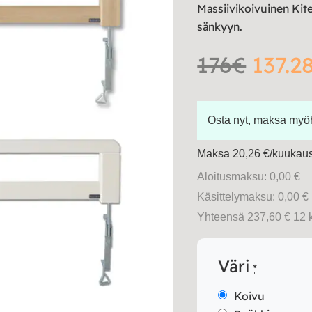
Massiivikoivuinen Kit
sänkyyn.
176€
137.2
Osta nyt, maksa my
Maksa 20,26 €/kuukausi
Aloitusmaksu: 0,00 €
Käsittelymaksu: 0,00 €
Yhteensä 237,60 € 12 
Väri
*
Koivu