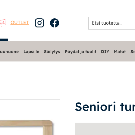
OUTLET
uuhuone
Lapsille
Säilytys
Pöydät ja tuolit
DIY
Matot
Si
Seniori tu