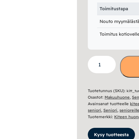
Toimitustapa
Nouto myymälästä 
Toimitus kotiovell
Seniori
turvalaita
määrä
Tuotetunnus (SKU):
kitt_tu
Osastot:
Makuuhuone
,
Sen
Avainsanat tuotteelle
kite
seniori
,
Seniori
,
senioreill
Tuotemerkki:
Kiteen huon
Kysy tuotteesta