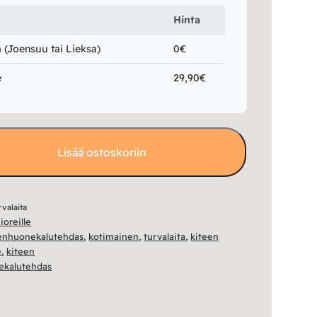
Hinta
(Joensuu tai Lieksa)
0€
e
29,90€
Lisää ostoskoriin
rvalaita
ioreille
enhuonekalutehdas
,
kotimainen
,
turvalaita
,
kiteen
e
,
kiteen
ekalutehdas