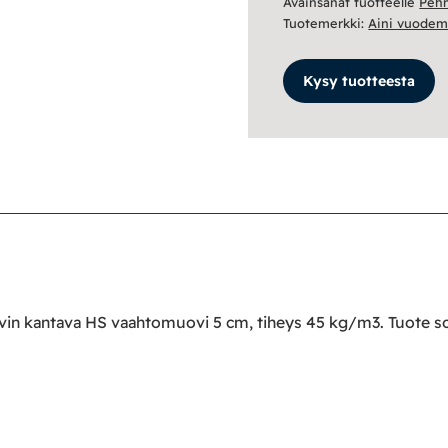
Avainsanat tuotteelle
Peh
Tuotemerkki:
Aini vuodema
Kysy tuotteesta
in kantava HS vaahtomuovi 5 cm, tiheys 45 kg/m3. Tuote sopi