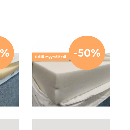
0%
-50%
Esillä myymälässä