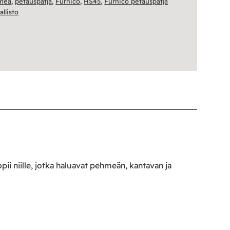
meä
,
petauspatja
,
Furnico
,
HS45
,
Furnico petauspatja
llisto
i niille, jotka haluavat pehmeän, kantavan ja