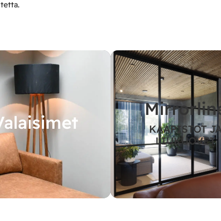
tetta.
Mirrorlin
Valaisimet
KAAPISTOT J
LIUKUOVET