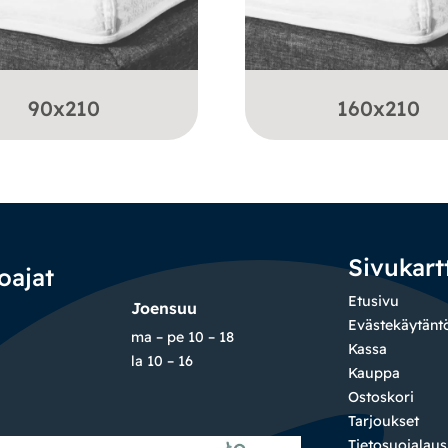
90x210
160x210
Sivukart
oajat
Etusivu
Joensuu
Evästekäytänt
ma – pe 10 – 18
Kassa
la 10 – 16
Kauppa
Ostoskori
Tarjoukset
Tietosuojalau