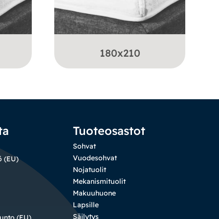
180x210
ta
Tuoteosastot
Sohvat
Vuodesohvat
ö (EU)
Nojatuolit
Mekanismituolit
Makuuhuone
Lapsille
Säilytys
sunto (EU)