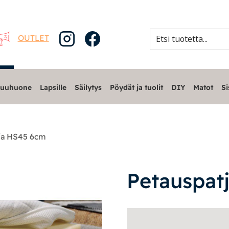
OUTLET
uuhuone
Lapsille
Säilytys
Pöydät ja tuolit
DIY
Matot
Si
ja HS45 6cm
Petauspat