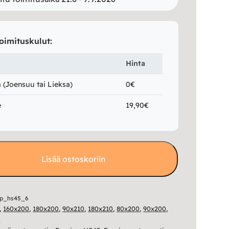
oimituskulut:
Hinta
(Joensuu tai Lieksa)
0€
e
19,90€
Lisää ostoskoriin
pp_hs45_6
,
160x200
,
180x200
,
90x210
,
180x210
,
80x200
,
90x200
,
t