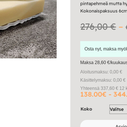
pintapehmeä mutta hy
Kokonaispaksuus 6cm
276,00
€
–
Osta nyt, maksa my
Maksa 28,60 €/kuukausi
Aloitusmaksu: 0,00 €
Käsittelymaksu: 0,00 €
Yhteensä 337,60 € 12 
138.00€ - 344
Koko
Arvio