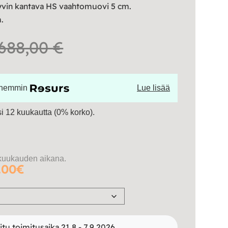
vin kantava HS vaahtomuovi 5 cm.
.
Hintaluokka:
688,00
€
276,00 €
öhemmin
Lue lisää
-
 12 kuukautta (0% korko).
688,00 €
kuukauden aikana.
.00€
itu toimitusaika 21.8 - 7.9.2026