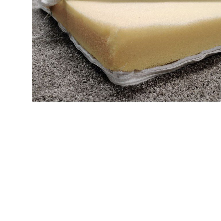
Makuuhuone
Jenkkisängyt
Runkosängyt
Säätösängyt
Patjat
Petauspatjat
Sängyn päädyt
Sängyn rungot
Kerros- ja parvisängyt
Yöpöydät
Lapsille
Lapsille