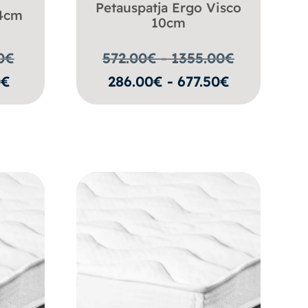
Petauspatja Ergo Visco
 4cm
10cm
0
€
572.00€ - 1355.00
€
0€
286.00€ - 677.50€