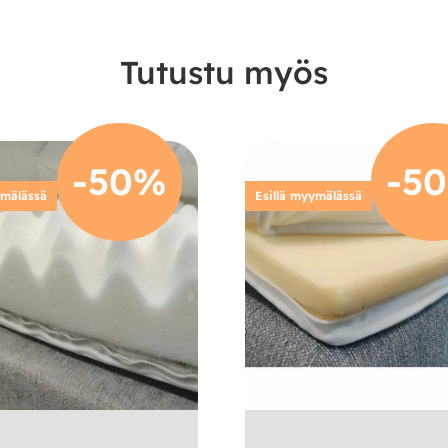
Tutustu myös
-50%
-5
ymälässä
Esillä myymälässä