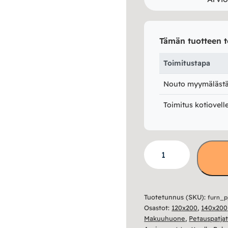
Tämän tuotteen t
Toimitustapa
Nouto myymälästä 
Toimitus kotiovell
Petauspatja
HS45
6cm
määrä
Tuotetunnus (SKU):
furn_
Osastot:
120x200
,
140x200
Makuuhuone
,
Petauspatja