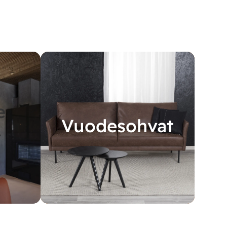
e
Vuodesohvat
A