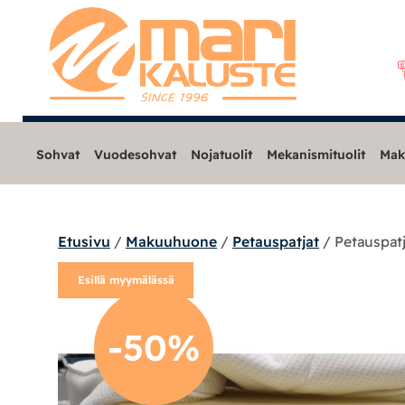
Sohvat
Vuodesohvat
Nojatuolit
Mekanismituolit
Mak
Etusivu
/
Makuuhuone
/
Petauspatjat
/ Petauspat
Sohvat
Esillä myymälässä
Nojatuolit
-50%
Mekanismituolit