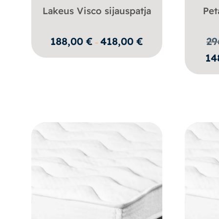
Lakeus Visco sijauspatja
Pet
Hintaluokka:
188,00
€
418,00
€
29
–
188,00 €
14
-
418,00 €