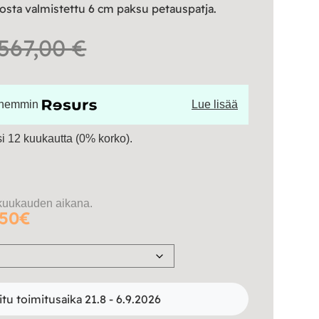
ta valmistettu 6 cm paksu petauspatja.
Hintaluokka:
567,00
€
241,00 €
öhemmin
Lue lisää
-
 12 kuukautta (0% korko).
567,00 €
kuukauden aikana.
.50€
itu toimitusaika 21.8 - 6.9.2026