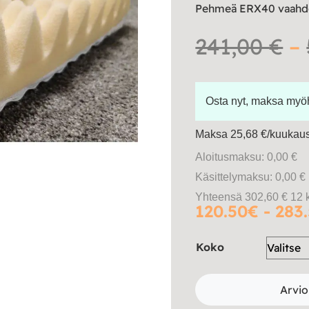
Pehmeä ERX40 vaahdos
241,00
€
–
Osta nyt, maksa my
Maksa 25,68 €/kuukausi
Aloitusmaksu: 0,00 €
Käsittelymaksu: 0,00 €
Yhteensä 302,60 € 12 
120.50€ - 283
Koko
Arvio