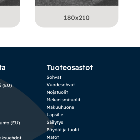
180x210
ta
Tuoteosastot
Sohvat
Vuodesohvat
ö (EU)
Nojatuolit
Mekanismituolit
Makuuhuone
Lapsille
Säilytys
sunto (EU)
Pöydät ja tuolit
Matot
maksuehdot