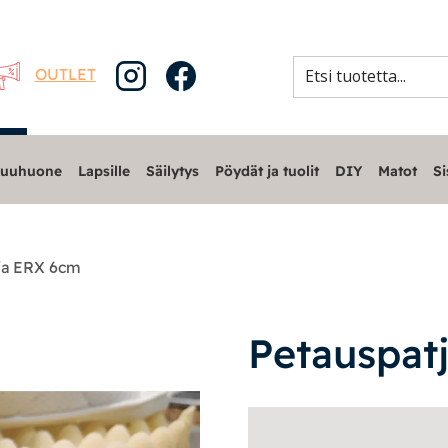
OUTLET
uuhuone
Lapsille
Säilytys
Pöydät ja tuolit
DIY
Matot
Si
ja ERX 6cm
Petauspat