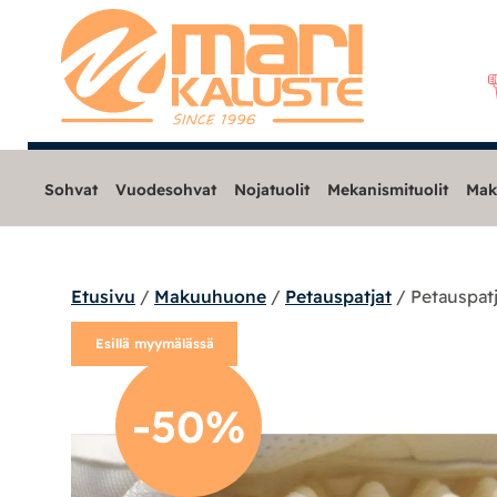
Sohvat
Vuodesohvat
Nojatuolit
Mekanismituolit
Mak
Etusivu
/
Makuuhuone
/
Petauspatjat
/ Petauspat
Sohvat
Esillä myymälässä
Nojatuolit
-50%
Mekanismituolit