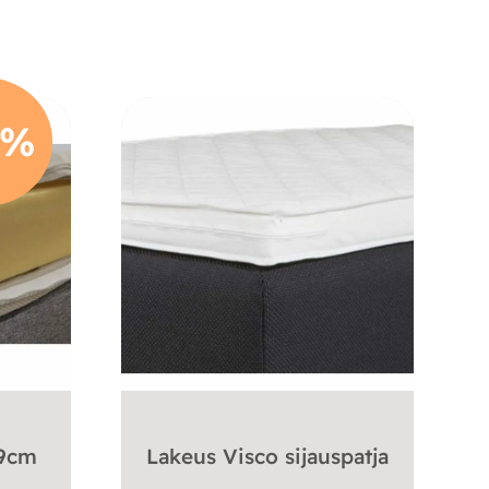
0%
 9cm
Lakeus Visco sijauspatja