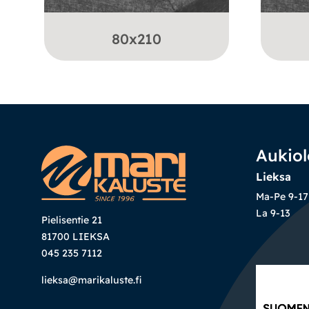
80x210
Aukiol
Lieksa
Ma-Pe 9-17
La 9-13
Pielisentie 21
81700 LIEKSA
045 235 7112
lieksa@marikaluste.fi