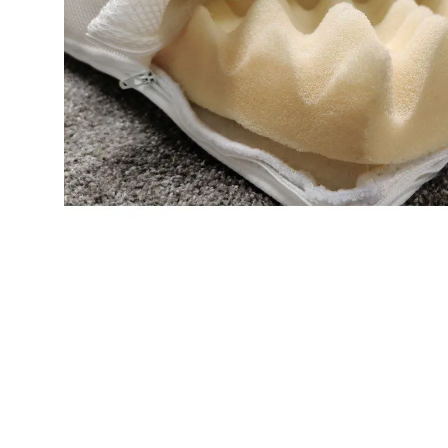
Makuuhuone
Jenkkisängyt
Runkosängyt
Säätösängyt
Patjat
Petauspatjat
Sängyn päädyt
Sängyn rungot
Kerros- ja parvisängyt
Yöpöydät
Lapsille
Lapsille