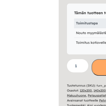
Tämän tuotteen t
Toimitustapa
Nouto myymälästä 
Toimitus kotiovell
Petauspatja
ERX
6cm
määrä
Tuotetunnus (SKU):
furn_p
Osastot:
120x200
,
140x200
Makuuhuone
,
Petauspatja
Avainsanat tuotteelle
Peh
Tuotemerkki:
Aini vuodema