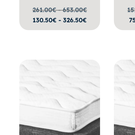
261.00€ - 653.00
€
15
130.50€ - 326.50€
7