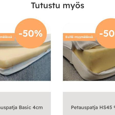
Tutustu myös
-50%
-5
ymälässä
Esillä myymälässä
auspatja Basic 4cm
Petauspatja HS45