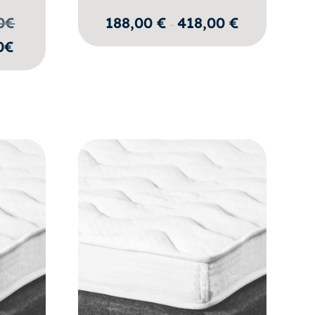
Hintaluokka:
0
€
188,00
€
418,00
€
–
188,00 €
0€
-
418,00 €