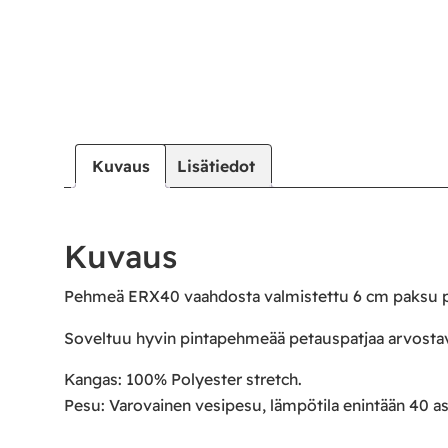
|
|
Oma tili
Yhteystiedot
Ostoskori
Kuvaus
Lisätiedot
Kuvaus
Pehmeä ERX40 vaahdosta valmistettu 6 cm paksu pet
Soveltuu hyvin pintapehmeää petauspatjaa arvostav
Kangas: 100% Polyester stretch.
Pesu: Varovainen vesipesu, lämpötila enintään 40 as