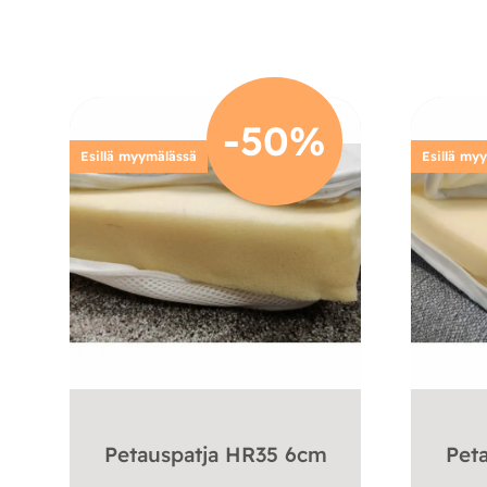
-50%
Esillä myymälässä
Esillä my
Petauspatja HR35 6cm
Pet