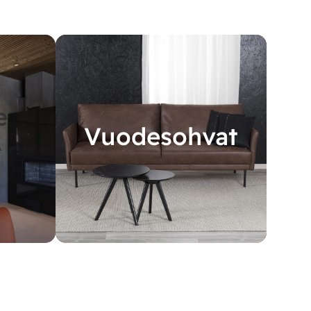
e
Vuodesohvat
A