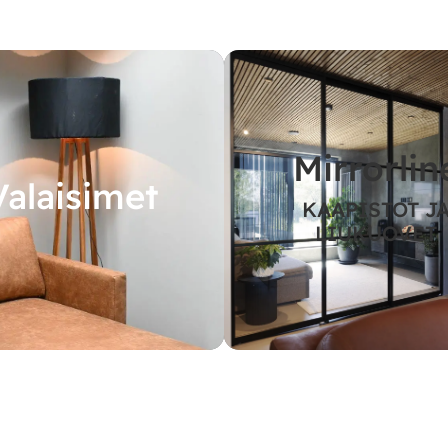
Mirrorlin
Valaisimet
KAAPISTOT J
LIUKUOVET