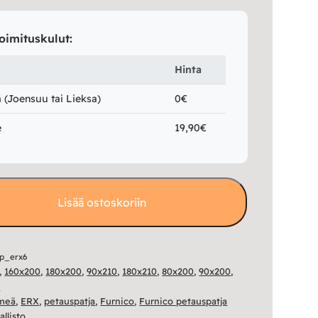
oimituskulut:
Hinta
(Joensuu tai Lieksa)
0€
e
19,90€
Lisää ostoskoriin
p_erx6
,
160x200
,
180x200
,
90x210
,
180x210
,
80x200
,
90x200
,
t
meä
,
ERX
,
petauspatja
,
Furnico
,
Furnico petauspatja
llisto