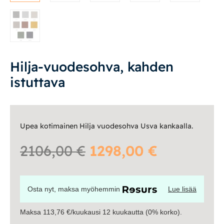
Vuodesohvat
Senioreille
Hilja-vuodesohva, kahden
istuttava
|
|
Oma tili
Yhteystiedot
Ostoskori
Upea kotimainen Hilja vuodesohva Usva kankaalla.
Alkuperäinen
Nykyinen
2106,00
€
1298,00
€
hinta
hinta
Osta nyt, maksa myöhemmin
Lue lisää
oli:
on:
Maksa 113,76 €/kuukausi 12 kuukautta (0% korko).
2106,00 €.
1298,00 €