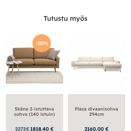
Tutustu myös
-20%
Skåne 2-istuttava
Plaza divaanisohva
sohva (140 istuin)
294cm
2273
€
1818.40
€
2160,00
€