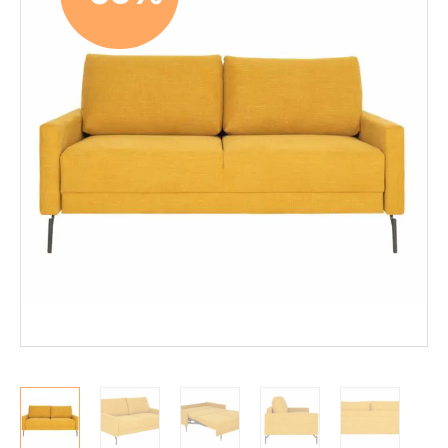
Mekanismituolit
Makuuhuone
Pöydät ja tuolit
Säilytys
Työpöydät ja työtuolit
Matot
Ulkokalusteet
Valaisimet