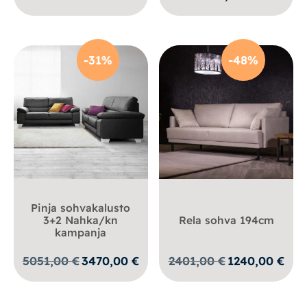
-31%
-48%
Pinja sohvakalusto
3+2 Nahka/kn
Rela sohva 194cm
kampanja
Alkuperäinen
Nykyinen
Alkuperäinen
Nykyi
5051,00
€
3470,00
€
2401,00
€
1240,00
€
hinta
hinta
hinta
hinta
oli:
on:
oli:
on:
5051,00 €.
3470,00 €.
2401,00 €.
1240,