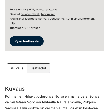
istuttava
määrä
Tuotetunnus (SKU):
noro_hilja2_usva
Osastot:
Vuodesohvat
,
Tarjoukset
Avainsanat tuotteelle
sohva
,
vuodesohva
,
kotimainen
,
noronen
,
hilja
Tuotemerkki:
Noronen
Kysy tuotteesta
Kuvaus
Lisätiedot
Kuvaus
Kotimainen Hilja-vuodesohva Norosen mallistosta. Sohvat
valmistetaan Norosen tehtaalla Rautalammilla, Pohjois-
Savossa. Hilja-sohva on varma valinta, jos etsit kestävää