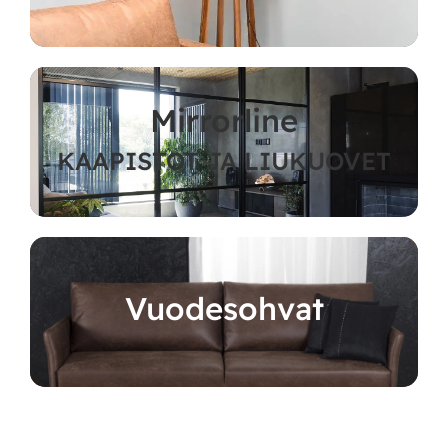
Mirrorline
KAAPISTOT JA LIUKUOVET
Vuodesohvat