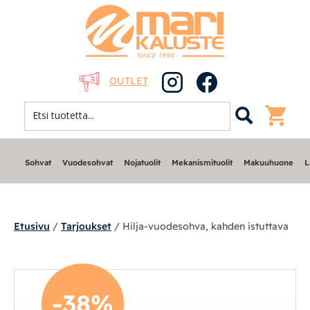
OUTLET
Sohvat
Vuodesohvat
Nojatuolit
Mekanismituolit
Makuuhuone
L
Etusivu
/
Tarjoukset
/ Hilja-vuodesohva, kahden istuttava
Sohvat
-38%
Nojatuolit