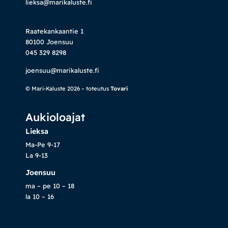
lieksa@marikaluste.fi
Raatekankaantie 1
80100 Joensuu
045 329 8298
joensuu@marikaluste.fi
© Mari-Kaluste 2026 – toteutus
Tovari
Aukioloajat
Lieksa
Ma-Pe 9-17
La 9-13
Joensuu
ma – pe 10 – 18
la 10 – 16