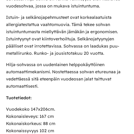
vuodesohvaa, jossa on mukava istuintuntuma.
Istuin- ja selkänojapehmusteet ovat korkealaatuista
allergiatestattua vaahtomuovia. Tämä tekee sohvan
istuintuntumasta miellyttävän jämäkän ja ergonomisen.
Istuintyynyt ovat kiintoverhoiltuja. Selkänojatyynyjen
päälliset ovat irrotettavissa. Sohvassa on laadukas puu-
metallirunko. Runko- ja jousistotakuu 20 vuotta.
Hilja-sohvassa on uudenlainen helppokäyttöinen
automaattimekanismi. Nostettaessa sohvan etureunaa ja
vedettäessä sitä eteenpäin vuodeosan jalat taittuvat
automaattisesti.
Tuotetiedot:
Vuodekoko 147x206cm.
Kokonaisleveys: 167 cm
Kokonaiskorkeus: 88 cm
Kokonaissyvyys 102 cm