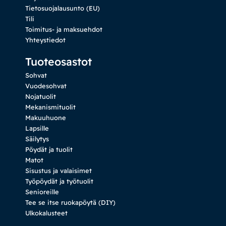
Tietosuojalausunto (EU)
Tili
Toimitus- ja maksuehdot
Yhteystiedot
Tuoteosastot
Sohvat
Vuodesohvat
Nojatuolit
Mekanismituolit
Makuuhuone
Lapsille
Säilytys
Pöydät ja tuolit
Matot
Sisustus ja valaisimet
Työpöydät ja työtuolit
Senioreille
Tee se itse ruokapöytä (DIY)
Ulkokalusteet