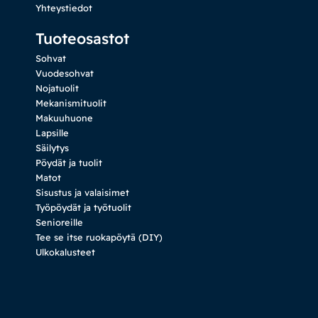
Yhteystiedot
Tuoteosastot
Sohvat
Vuodesohvat
Nojatuolit
Mekanismituolit
Makuuhuone
Lapsille
Säilytys
Pöydät ja tuolit
Matot
Sisustus ja valaisimet
Työpöydät ja työtuolit
Senioreille
Tee se itse ruokapöytä (DIY)
Ulkokalusteet