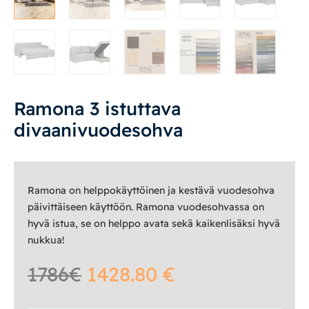
Vuodesohvat
Senioreille
Ramona 3 istuttava
|
|
Oma tili
Yhteystiedot
Ostoskori
divaanivuodesohva
Ramona on helppokäyttöinen ja kestävä vuodesohva
päivittäiseen käyttöön. Ramona vuodesohvassa on
hyvä istua, se on helppo avata sekä kaikenlisäksi hyvä
nukkua!
1786€
1428.80 €