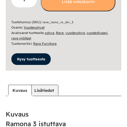
Lisää ostoskoriin
3
istuttava
divaanivuodesohva
määrä
Tuotetunnus (SKU):
rave_ramo_vs_div_3
Osasto:
Vuodesohvat
Avainsanat tuotteelle
sohva
,
Rave
,
vuodesohva
,
vuodedivaani
,
rave mööbel
Tuotemerkki:
Rave Furniture
Kysy tuotteesta
Kuvaus
Lisätiedot
Kuvaus
Ramona 3 istuttava