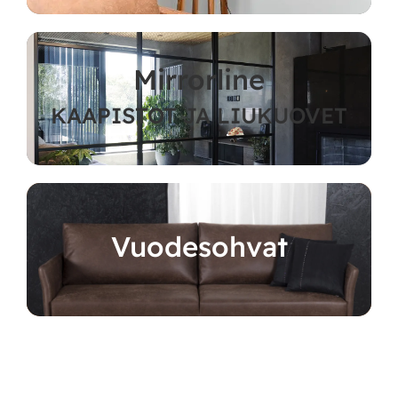
Mirrorline
KAAPISTOT JA LIUKUOVET
Vuodesohvat