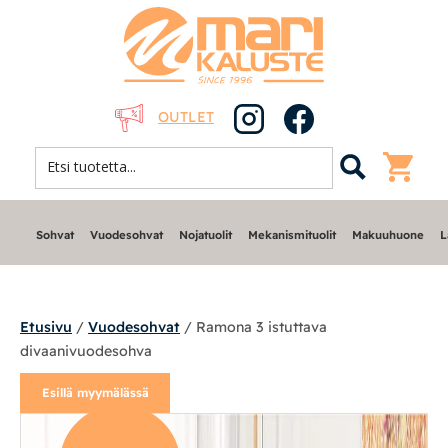
OUTLET
Sohvat
Vuodesohvat
Nojatuolit
Mekanismituolit
Makuuhuone
L
Etusivu
/
Vuodesohvat
/ Ramona 3 istuttava
divaanivuodesohva
Sohvat
Esillä myymälässä
Nojatuolit