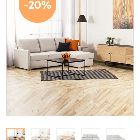
-20%
Mekanismituolit
Makuuhuone
Pöydät ja tuolit
Säilytys
Työpöydät ja työtuolit
Matot
Ulkokalusteet
Valaisimet