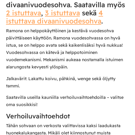
divaanivuodesohva. Saatavilla myös
2 istuttava
,
3 istuttava
sekä
4
istuttava divaanivuodesohva
.
Ramona on helppokäyttöinen ja kestävä vuodesohva
päivittäiseen käyttöön. Ramona vuodesohvassa on hyvä
istua, se on helppo avata sekä kaikenlisäksi hyvä nukkua!
Vuodesohvassa on kätevä ja helppotoiminen
vuodemekanismi. Mekanismi aukeaa nostamalla istuimen
alarungosta kevyesti ylöspäin.
Jalkavärit: Lakattu koivu, pähkinä, wenge sekä öljytty
tammi.
Saatavilla useilla kauniilla verhoiluvaihtoehdoilla – valitse
oma suosikkisi!
Verhoiluvaihtoehdot
Tähän sohvaan on verkosta valittavissa kaksi laadukasta
huonekalukangasta. Mikäli olet kiinnostunut muista