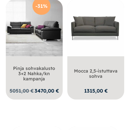
-31%
Pinja sohvakalusto
Mocca 2,5-istuttava
3+2 Nahka/kn
sohva
kampanja
Alkuperäinen
Nykyinen
5051,00
€
3470,00
€
1315,00
€
hinta
hinta
oli:
on:
5051,00 €.
3470,00 €.