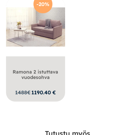
-20%
Ramona 2 istuttava
vuodesohva
1488
€
1190.40
€
Tutustu myös