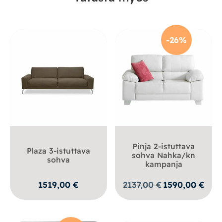
-26%
Pinja 2-istuttava
Plaza 3-istuttava
sohva Nahka/kn
sohva
kampanja
Alkuperäinen
Nykyi
1519,00
€
2137,00
€
1590,00
€
hinta
hinta
oli:
on:
2137,00 €.
1590,0