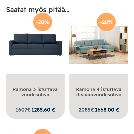
Saatat myös pitää...
-20%
-20%
Ramona 3 istuttava
Ramona 4 istuttava
vuodesohva
divaanivuodesohva
1607
€
1285.60
€
2085
€
1668.00
€