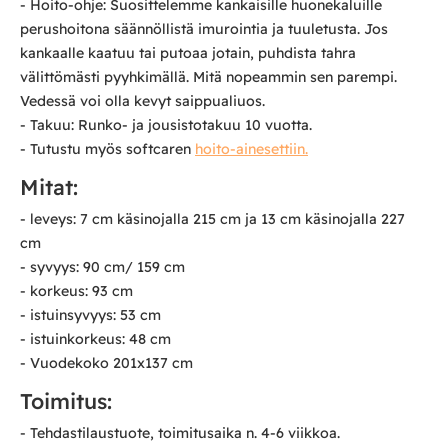
- Hoito-ohje: Suosittelemme kankaisille huonekaluille
perushoitona säännöllistä imurointia ja tuuletusta. Jos
kankaalle kaatuu tai putoaa jotain, puhdista tahra
välittömästi pyyhkimällä. Mitä nopeammin sen parempi.
Vedessä voi olla kevyt saippualiuos.
- Takuu: Runko- ja jousistotakuu 10 vuotta.
- Tutustu myös softcaren
hoito-ainesettiin.
Mitat:
- leveys: 7 cm käsinojalla 215 cm ja 13 cm käsinojalla 227
cm
- syvyys: 90 cm/ 159 cm
- korkeus: 93 cm
- istuinsyvyys: 53 cm
- istuinkorkeus: 48 cm
- Vuodekoko 201x137 cm
Toimitus:
- Tehdastilaustuote, toimitusaika n. 4-6 viikkoa.