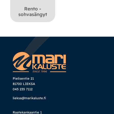
Rento -
sohvasängyt
Pielisentie 21
81700 LIEKSA
045 235 7112
lieksa@marikaluste.fi
Raatekankaantie 1