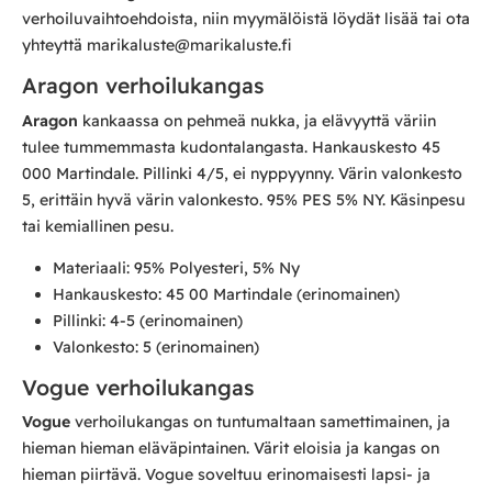
verhoiluvaihtoehdoista, niin myymälöistä löydät lisää tai ota
yhteyttä marikaluste@marikaluste.fi
Aragon verhoilukangas
Aragon
kankaassa on pehmeä nukka, ja elävyyttä väriin
tulee tummemmasta kudontalangasta. Hankauskesto 45
000 Martindale. Pillinki 4/5, ei nyppyynny. Värin valonkesto
5, erittäin hyvä värin valonkesto. 95% PES 5% NY. Käsinpesu
tai kemiallinen pesu.
Materiaali: 95% Polyesteri, 5% Ny
Hankauskesto: 45 00 Martindale (erinomainen)
Pillinki: 4-5 (erinomainen)
Valonkesto: 5 (erinomainen)
Vogue verhoilukangas
Vogue
verhoilukangas on tuntumaltaan samettimainen, ja
hieman hieman eläväpintainen. Värit eloisia ja kangas on
hieman piirtävä. Vogue soveltuu erinomaisesti lapsi- ja