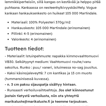
lemmikkiperheisiin, sillä kangas on kestävää ja helppo pitää
puhtaana. Kankaassa on nesteenhylkivyyskäsittely. Vogue
kankaan hankauksenkesto on huikeat 105 000 Martindale.
Materiaali: 100% Polyesteri 370g/m2
Hankauskesto: 105 000 Martindale (erinomainen)
Pillinki: 4-5 (erinomainen)
Valonkesto: 4 (erinomainen)
Tuotteen tiedot:
- Materiaalit: lstuinpehmuste: napakka kimmovaahtomuovi
VB30. Selkätyynyt medium: Vaahtomuovi rouhe/vanu
sekoitus. Runko : puu/ vaneri, istuimessa no-sag jousitus.
- Kaksi käsinojaleveyttä: 7 cm kantikas ja 13 cm muoto
(tummansinisessä kuvassa).
- n. 3 cm paksu sijauspatja sisältyy hintaan.
- Runsaasti verhoiluvaihtoehtoja.
Jos olet kiinnostunut
jostain tietystä verhoilusta, niin ota yhteyttä
marikaluste@marikaluste.fi ja teemme tarjouksen.