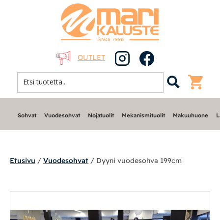
OUTLET
Sohvat
Vuodesohvat
Nojatuolit
Mekanismituolit
Makuuhuone
L
Etusivu
/
Vuodesohvat
/ Dyyni vuodesohva 199cm
Sohvat
Nojatuolit