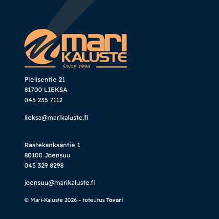
Pielisentie 21
81700 LIEKSA
045 235 7112
lieksa@marikaluste.fi
Raatekankaantie 1
80100 Joensuu
045 329 8298
joensuu@marikaluste.fi
© Mari-Kaluste 2026 – toteutus
Tovari