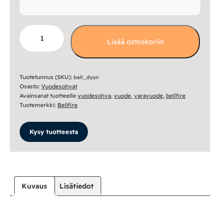
Dyyni
Lisää ostoskoriin
vuodesohva
199cm
määrä
Tuotetunnus (SKU):
bell_dyyn
Osasto:
Vuodesohvat
Avainsanat tuotteelle
vuodesohva
,
vuode
,
varavuode
,
bellfire
Tuotemerkki:
Bellfire
Kysy tuotteesta
Kuvaus
Lisätiedot