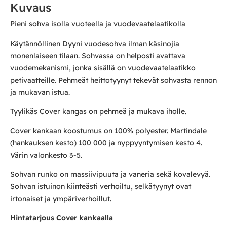
Kuvaus
Pieni sohva isolla vuoteella ja vuodevaatelaatikolla
Käytännöllinen Dyyni vuodesohva ilman käsinojia
monenlaiseen tilaan. Sohvassa on helposti avattava
vuodemekanismi, jonka sisällä on vuodevaatelaatikko
petivaatteille. Pehmeät heittotyynyt tekevät sohvasta rennon
ja mukavan istua.
Tyylikäs Cover kangas on pehmeä ja mukava iholle.
Cover kankaan koostumus on 100% polyester. Martindale
(hankauksen kesto) 100 000 ja nyppyyntymisen kesto 4.
Värin valonkesto 3-5.
Sohvan runko on massiivipuuta ja vaneria sekä kovalevyä.
Sohvan istuinon kiinteästi verhoiltu, selkätyynyt ovat
irtonaiset ja ympäriverhoillut.
Hintatarjous Cover kankaalla