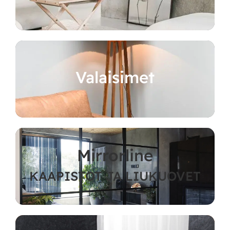
Valaisimet
Mirrorline
KAAPISTOT JA LIUKUOVET