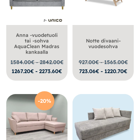
Anna -vuodetuoli
tai -sohva
Notte divaani-
AquaClean Madras
vuodesohva
kankaalla
1584.00€ - 2842.00
€
927.00€ - 1565.00
€
1267.20€ - 2273.60€
723.06€ - 1220.70€
-20%