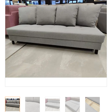
Mekanismituolit
Makuuhuone
Pöydät ja tuolit
Säilytys
Työpöydät ja työtuolit
Matot
Ulkokalusteet
Valaisimet