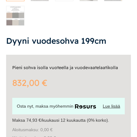
Vuodesohvat
Senioreille
Dyyni vuodesohva 199cm
|
|
Oma tili
Yhteystiedot
Ostoskori
Pieni sohva isolla vuoteella ja vuodevaatelaatikolla
832,00
€
Osta nyt, maksa myöhemmin
Lue lisää
Maksa 74,93 €/kuukausi 12 kuukautta (0% korko).
Aloitusmaksu: 0,00 €