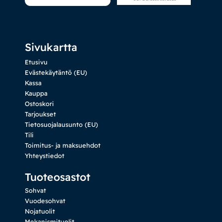
Sivukartta
Etusivu
Evästekäytäntö (EU)
Kassa
Kauppa
Ostoskori
Tarjoukset
Tietosuojalausunto (EU)
Tili
Toimitus- ja maksuehdot
Yhteystiedot
Tuoteosastot
Sohvat
Vuodesohvat
Nojatuolit
Mekanismituolit