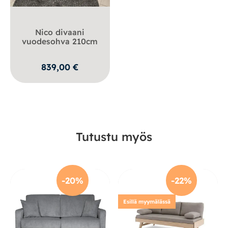
Nico divaani
vuodesohva 210cm
839,00
€
Tutustu myös
-20%
-22%
Esillä myymälässä