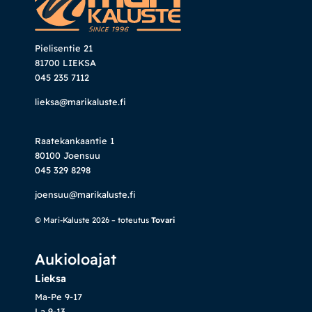
Pielisentie 21
81700 LIEKSA
045 235 7112
lieksa@marikaluste.fi
Raatekankaantie 1
80100 Joensuu
045 329 8298
joensuu@marikaluste.fi
© Mari-Kaluste 2026 – toteutus
Tovari
Aukioloajat
Lieksa
Ma-Pe 9-17
La 9-13