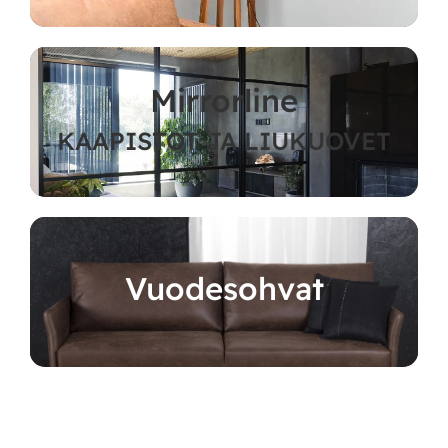
Mirrorline
KAAPISTOT JA LIUKUOVET
Vuodesohvat