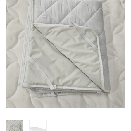
Mekanismituolit
Makuuhuone
Pöydät ja tuolit
Säilytys
Työpöydät ja työtuolit
Matot
Ulkokalusteet
Valaisimet