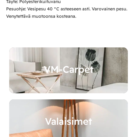
Täyte: Polyesterikuituvanu
Pesuohje: Vesipesu 40 °C asteeseen asti. Varovainen pesu.
Venytettävä muotoonsa kosteana.
VM-Carpet
Valaisimet