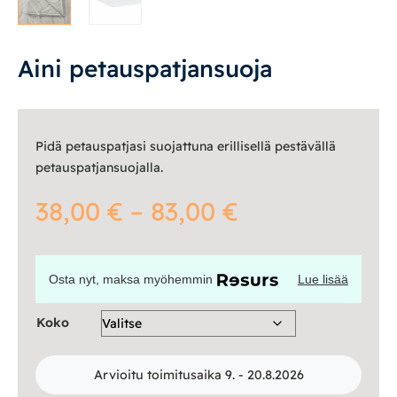
Vuodesohvat
Aini petauspatjansuoja
Senioreille
|
|
Oma tili
Yhteystiedot
Ostoskori
Pidä petauspatjasi suojattuna erillisellä pestävällä
petauspatjansuojalla.
Hintaluokka:
38,00
€
–
83,00
€
38,00 €
Osta nyt, maksa myöhemmin
Lue lisää
-
Koko
83,00 €
Arvioitu toimitusaika 9. - 20.8.2026