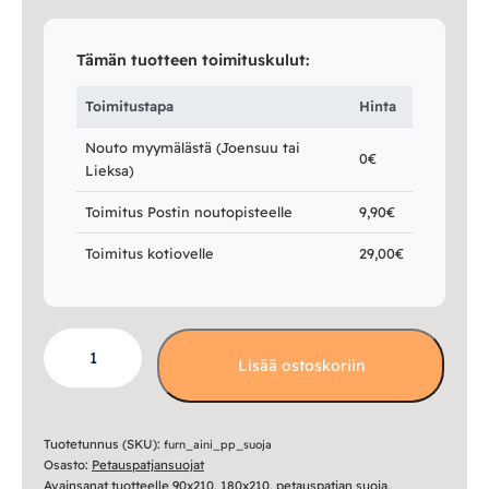
Tämän tuotteen toimituskulut:
Toimitustapa
Hinta
Nouto myymälästä (Joensuu tai
0€
Lieksa)
Toimitus Postin noutopisteelle
9,90€
Toimitus kotiovelle
29,00€
Aini
Lisää ostoskoriin
petauspatjansuoja
määrä
Tuotetunnus (SKU):
furn_aini_pp_suoja
Osasto:
Petauspatjansuojat
Avainsanat tuotteelle
90x210
,
180x210
,
petauspatjan suoja
,