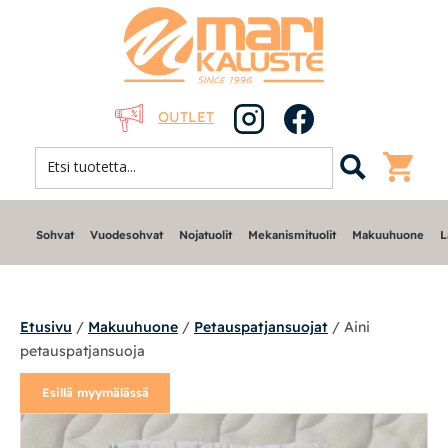
OUTLET
Sohvat
Vuodesohvat
Nojatuolit
Mekanismituolit
Makuuhuone
L
Etusivu
/
Makuuhuone
/
Petauspatjansuojat
/ Aini
petauspatjansuoja
Sohvat
Esillä myymälässä
Nojatuolit