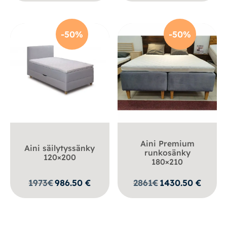
-50%
-50%
Aini Premium
Aini säilytyssänky
runkosänky
120×200
180×210
1973
€
986.50
€
2861
€
1430.50
€