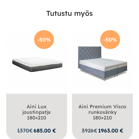
Tutustu myös
-50%
-50%
Aini Lux
Aini Premium Visco
joustinpatja
runkosänky
180×210
180×210
1370
€
685.00
€
3926
€
1963.00
€