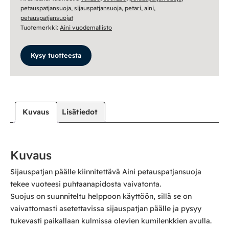
petauspatjansuoja
,
sijauspatjansuoja
,
petari
,
aini
,
petauspatjansuojat
Tuotemerkki:
Aini vuodemallisto
Kysy tuotteesta
Kuvaus
Lisätiedot
Kuvaus
Sijauspatjan päälle kiinnitettävä Aini petauspatjansuoja
tekee vuoteesi puhtaanapidosta vaivatonta.
Suojus on suunniteltu helppoon käyttöön, sillä se on
vaivattomasti asetettavissa sijauspatjan päälle ja pysyy
tukevasti paikallaan kulmissa olevien kumilenkkien avulla.