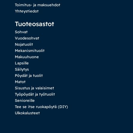
Toimitus- ja maksuehdot
Yhteystiedot
Tuoteosastot
Sohvat
Vuodesohvat
Nojatuolit
Mekanismituolit
Makuuhuone
Lapsille
Säilytys
Pöydät ja tuolit
Matot
Sisustus ja valaisimet
Työpöydät ja työtuolit
Senioreille
Tee se itse ruokapöytä (DIY)
Ulkokalusteet