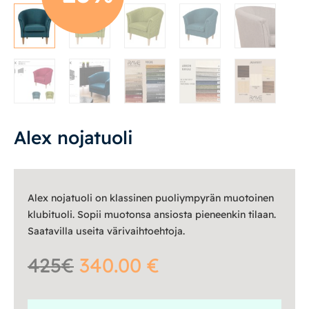
Mekanismituolit
Mekanismituolit
Makuuhuone
Pöydät ja tuolit
Alex nojatuoli
Säilytys
Alex nojatuoli on klassinen puoliympyrän muotoinen
Työpöydät ja työtuolit
klubituoli. Sopii muotonsa ansiosta pieneenkin tilaan.
Saatavilla useita värivaihtoehtoja.
Matot
425€
340.00 €
Ulkokalusteet