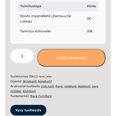
Toimitustapa
Hinta
Nouto myymälästä (Joensuu tai
0€
Lieksa)
Toimitus kotiovelle
35€
Alex
Lisää ostoskoriin
nojatuoli
määrä
Tuotetunnus (SKU):
rave_alex
Osastot:
Nojatuolit
,
Nojatuolit
Avainsanat tuotteelle
club tuoli
,
Rave
,
nojatuoli
,
lepotuoli
,
rave
mööbel
,
klubituoli
Tuotemerkki:
Rave Furniture
Kysy tuotteesta