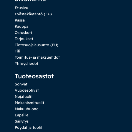
Etusivu
Evästekäytäntö (EU)
Kassa
Kauppa
Ostoskori
Tarjoukset
Tietosuojalausunto (EU)
Tili
Toimitus- ja maksuehdot
Yhteystiedot
Tuoteosastot
Sohvat
Vuodesohvat
Nojatuolit
Mekanismituolit
Makuuhuone
Lapsille
Säilytys
Pöydät ja tuolit