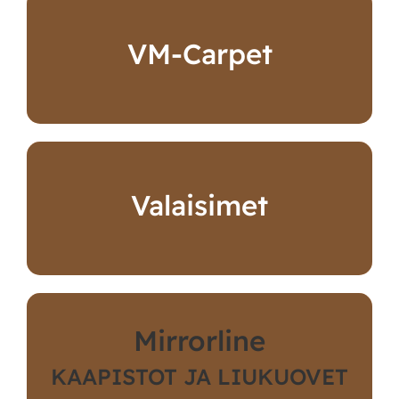
VM-Carpet
Valaisimet
Mirrorline
KAAPISTOT JA LIUKUOVET