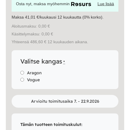
Osta nyt, maksa myöhemmin
Lue lisää
Valaisimet
Maksa 41,01 €/kuukausi 12 kuukautta (0% korko).
Vuodesohvat
Aloitusmaksu: 0,00 €
Käsittelymaksu: 0,00 €
Senioreille
Yhteensä 486,60 € 12 kuukauden aikana.
|
|
Oma tili
Yhteystiedot
Ostoskori
Valitse kangas
*
Aragon
Vogue
Arvioitu toimitusaika 7. - 22.9.2026
Tämän tuotteen toimituskulut: