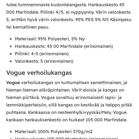
tulee tummemmasta kudontalangasta. Hankauskesto 45
000 Martindale. Pillinki 4/5, ei nyppyynny. Värin valonkesto
5, erittäin hyvä värin valonkesto. 95% PES 5% NY. Käsinpesu
tai kemiallinen pesu.
Materiaali: 95% Polyesteri, 5% Ny
Hankauskesto: 45 00 Martindale (erinomainen)
Pillinki: 4-5 (erinomainen)
Valonkesto: 5 (erinomainen)
Vogue verhoilukangas
Vogue
verhoilukangas on tuntumaltaan samettimainen, ja
hieman hieman eläväpintainen. Värit eloisia ja kangas on
hieman piirtävä. Vogue soveltuu erinomaisesti lapsi- ja
lemmikkiperheisiin, sillä kangas on kestävää ja helppo pitää
puhtaana. Kankaassa on nesteenhylkivyyskäsittely. Vogue
kankaan hankauksenkesto on huikeat 105 000 Martindale.
Materiaali: 100% Polyesteri 370g/m2
Hankauskesto: 105 000 Martindale (erinomainen)