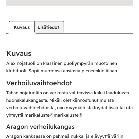
Kuvaus
Lisätiedot
Kuvaus
Alex nojatuoli on klassinen puoliympyrän muotoinen
klubituoli. Sopii muotonsa ansiosta pieneenkin tilaan.
Verhoiluvaihtoehdot
Tähän nojatuoliin on verkosta valittavissa kaksi laadukasta
huonekalukangasta. Mikäli olet kiinnostunut muista
verhoiluvaihtoehdoista, niin myymälöistä löydät lisää tai ota
yhteyttä marikaluste@marikaluste.fi
Aragon verhoilukangas
Aragon
kankaassa on pehmeä nukka, ja elävyyttä väriin