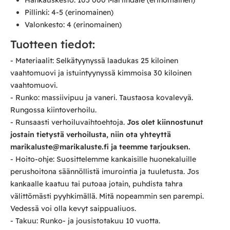
Pillinki: 4-5 (erinomainen)
Valonkesto: 4 (erinomainen)
Tuotteen tiedot:
- Materiaalit: Selkätyynyssä laadukas 25 kiloinen
vaahtomuovi ja istuintyynyssä kimmoisa 30 kiloinen
vaahtomuovi.
- Runko: massiivipuu ja vaneri. Taustaosa kovalevyä.
Rungossa kiintoverhoilu.
- Runsaasti verhoiluvaihtoehtoja.
Jos olet kiinnostunut
jostain tietystä verhoilusta, niin ota yhteyttä
marikaluste@marikaluste.fi ja teemme tarjouksen.
- Hoito-ohje: Suosittelemme kankaisille huonekaluille
perushoitona säännöllistä imurointia ja tuuletusta. Jos
kankaalle kaatuu tai putoaa jotain, puhdista tahra
välittömästi pyyhkimällä. Mitä nopeammin sen parempi.
Vedessä voi olla kevyt saippualiuos.
- Takuu: Runko- ja jousistotakuu 10 vuotta.