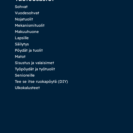
Sohvat
Vuodesohvat
Nojatuolit
Mekanismituolit
Makuuhuone
Lapsille
Säilytys
Pöydät ja tuolit
Matot
Sisustus ja valaisimet
Työpöydät ja työtuolit
Senioreille
Tee se itse ruokapöytä (DIY)
Ulkokalusteet