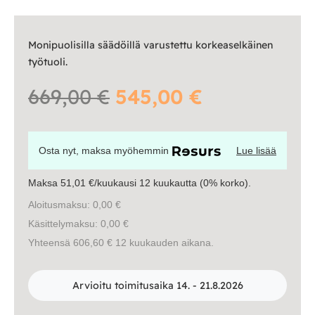
Ulkokalusteet
Valaisimet
Monipuolisilla säädöillä varustettu korkeaselkäinen
työtuoli.
Vuodesohvat
Alkuperäinen
Nykyinen
669,00
€
545,00
€
Senioreille
hinta
hinta
Osta nyt, maksa myöhemmin
Lue lisää
oli:
on:
|
|
Oma tili
Yhteystiedot
Ostoskori
Maksa 51,01 €/kuukausi 12 kuukautta (0% korko).
669,00 €.
545,00 €.
Aloitusmaksu: 0,00 €
Käsittelymaksu: 0,00 €
Yhteensä 606,60 € 12 kuukauden aikana.
Arvioitu toimitusaika 14. - 21.8.2026