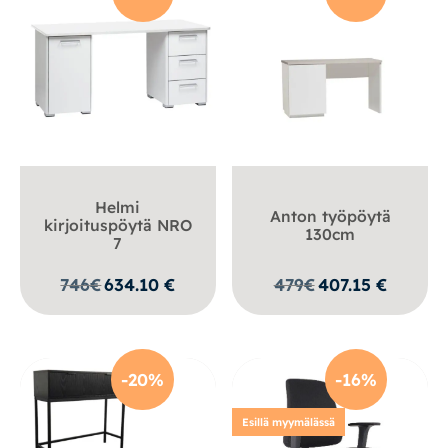
Helmi
Anton työpöytä
kirjoituspöytä NRO
130cm
7
746
€
634.10
€
479
€
407.15
€
-20%
-16%
Esillä myymälässä