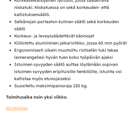
Korkeaselkänojainen työtuoli, jossa säädettävä
niskatuki. Niskatuessa on sekä korkeuden- että
kallistuksensäätö.
Selkänojan portaaton kulman säätö sekä korkeuden
säätö
Korkeus- ja leveyssäädettävät käsinojat
Kiillotettu alumiininen jalkaristikko, jossa 60 mm pyörät
Ergonomisesti oikein muotoiltu ristiselän tuki takaa
lannerangallesi hyvän tuen koko työpäivän ajaksi
Istuimen syvyyden säätö auttaa löytämään sopivan
istuimen syvyyden eripituisille henkilöille, istuinta voi
kallistaa myös etunojaiseksi
Suositeltu maksimipainoraja 120 kg.
Toimitusaika noin yksi viikko.
Käyttöohje