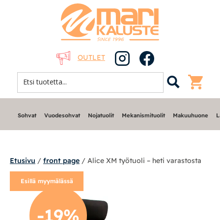
OUTLET
Sohvat
Vuodesohvat
Nojatuolit
Mekanismituolit
Makuuhuone
L
Etusivu
/
front page
/ Alice XM työtuoli – heti varastosta
Esillä myymälässä
Sohvat
-19%
Nojatuolit