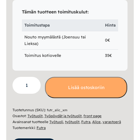
Tämän tuotteen toimituskulut:
Toimitustapa
Hinta
Nouto myymälästä (Joensuu tai
0€
Lieksa)
Toimitus kotiovelle
35€
Alice
Lisää ostoskoriin
XM
työtuoli
-
heti
Tuotetunnus (SKU):
futr_alic_xm
Osastot:
Työtuolit
,
Työpöydät ja työtuolit
,
front page
varastosta
Avainsanat tuotteelle
Työtuoli
,
työtuolit
,
Futra
,
Alice
,
varastoerä
määrä
Tuotemerkki:
Futra