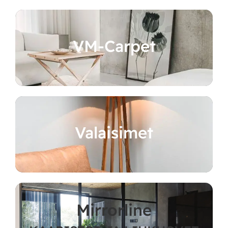
VM-Carpet
Valaisimet
Mirrorline