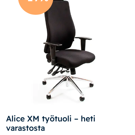
Mekanismituolit
Makuuhuone
Pöydät ja tuolit
Säilytys
Työpöydät ja työtuolit
Työtuolit
Työpöydät
Alice XM työtuoli – heti
Matot
varastosta