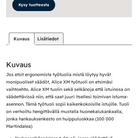
Kysy tuotteesta
Kuvaus
Lisätiedot
Kuvaus
Jos etsit ergonomista työtuolia mistä löytyy hyvät
monipuoliset säädöt, Alice XM työtuoli on etsimäsi
vaihtoehto. Alice XM tuolin sekä selkänoja että istuinosa on
säädettävissä niin, että saat juuri itsellesi toimivan istuma-
asennon. Tämä työtuoli sopii kaikenkokoisille istujille. Tuoli
on verhoiltu hengittävällä mustalla huonekalukankaalla,
jonka hankauksenkesto on huippuluokkaa (100 000
Martindalea)