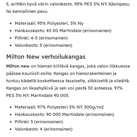
5, erittäin hyvä värin valonkesto. 95% PES 5% NY. Käsinpesu
tai kemiallinen pesu.
Materiaali: 95% Polyesteri, 5% Ny
Hankauskesto: 45 00 Martindale (erinomainen)
Pillinki: 4-5 (erinomainen)
Valonkesto: 5 (erinomainen)
Milton New verhoilukangas
Milton new
on hieman kiiltävä kangas, joka valon liikkuessa
pääsee kauniisti esille. Kangas on hienorakenteinen ja
tuntuu kädellä koskettaessa tasaiselta, silkkiseltä ja sileältä.
Kangas on likaahylkivä ja sen voi pestä 30 asteessa. 97%
PES 3% NY. Martindale 90 000.
Materiaali: 97% Polyesteri 3% NY. 300g/m2
Hankauskesto: 90 000 Martindale (erinomainen)
Pillinki: 5 (erinomainen)
Valonkesto: 4 (erinomainen)