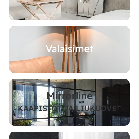
Valaisimet
Mirrorline
KAAPISTOT JA LIUKUOVET