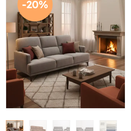
-20%
Mekanismituolit
Makuuhuone
Pöydät ja tuolit
Säilytys
Työpöydät ja työtuolit
Matot
Ulkokalusteet
Valaisimet