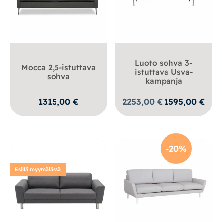
Luoto sohva 3-
Mocca 2,5-istuttava
istuttava Usva-
sohva
kampanja
Alkuperäinen
Nykyi
1315,00
€
2253,00
€
1595,00
€
hinta
hinta
oli:
on:
2253,00 €.
1595,0
-20%
Esillä myymälässä