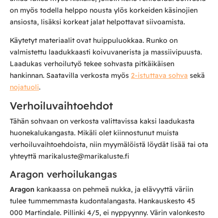
on myös todella helppo nousta ylös korkeiden käsinojien
ansiosta, lisäksi korkeat jalat helpottavat siivoamista.
Käytetyt materiaalit ovat huippuluokkaa. Runko on
valmistettu laadukkaasti koivuvanerista ja massiivipuusta.
Laadukas verhoilutyö tekee sohvasta pitkäikäisen
hankinnan. Saatavilla verkosta myös
2-istuttava sohva
sekä
nojatuoli
.
Verhoiluvaihtoehdot
Tähän sohvaan on verkosta valittavissa kaksi laadukasta
huonekalukangasta. Mikäli olet kiinnostunut muista
verhoiluvaihtoehdoista, niin myymälöistä löydät lisää tai ota
yhteyttä marikaluste@marikaluste.fi
Aragon verhoilukangas
Aragon
kankaassa on pehmeä nukka, ja elävyyttä väriin
tulee tummemmasta kudontalangasta. Hankauskesto 45
000 Martindale. Pillinki 4/5, ei nyppyynny. Värin valonkesto