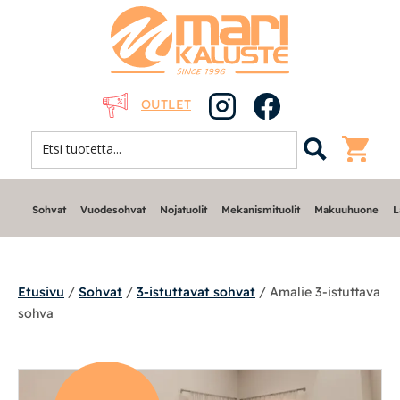
OUTLET
Sohvat
Vuodesohvat
Nojatuolit
Mekanismituolit
Makuuhuone
L
Etusivu
/
Sohvat
/
3-istuttavat sohvat
/ Amalie 3-istuttava
sohva
Sohvat
Nojatuolit