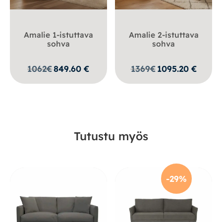
Amalie 1-istuttava
Amalie 2-istuttava
sohva
sohva
1062
€
849.60
€
1369
€
1095.20
€
Tutustu myös
-29%