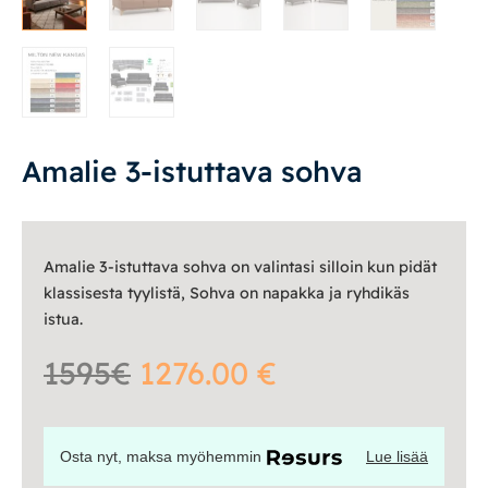
Vuodesohvat
Senioreille
Amalie 3-istuttava sohva
|
|
Oma tili
Yhteystiedot
Ostoskori
Amalie 3-istuttava sohva on valintasi silloin kun pidät
klassisesta tyylistä, Sohva on napakka ja ryhdikäs
istua.
1595€
1276.00 €
Osta nyt, maksa myöhemmin
Lue lisää