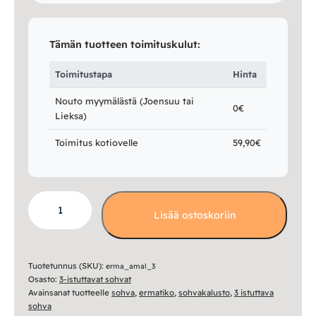
Tämän tuotteen toimituskulut:
Toimitustapa
Hinta
Nouto myymälästä (Joensuu tai
0€
Lieksa)
Toimitus kotiovelle
59,90€
Amalie
Lisää ostoskoriin
3-
istuttava
sohva
määrä
Tuotetunnus (SKU):
erma_amal_3
Osasto:
3-istuttavat sohvat
Avainsanat tuotteelle
sohva
,
ermatiko
,
sohvakalusto
,
3 istuttava
sohva