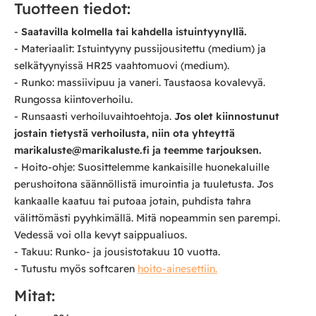
Tuotteen tiedot:
-
Saatavilla kolmella tai kahdella istuintyynyllä.
- Materiaalit: Istuintyyny pussijousitettu (medium) ja
selkätyynyissä HR25 vaahtomuovi (medium).
- Runko: massiivipuu ja vaneri. Taustaosa kovalevyä.
Rungossa kiintoverhoilu.
- Runsaasti verhoiluvaihtoehtoja.
Jos olet kiinnostunut
jostain tietystä verhoilusta, niin ota yhteyttä
marikaluste@marikaluste.fi ja teemme tarjouksen.
- Hoito-ohje: Suosittelemme kankaisille huonekaluille
perushoitona säännöllistä imurointia ja tuuletusta. Jos
kankaalle kaatuu tai putoaa jotain, puhdista tahra
välittömästi pyyhkimällä. Mitä nopeammin sen parempi.
Vedessä voi olla kevyt saippualiuos.
- Takuu: Runko- ja jousistotakuu 10 vuotta.
- Tutustu myös softcaren
hoito-ainesettiin.
Mitat: