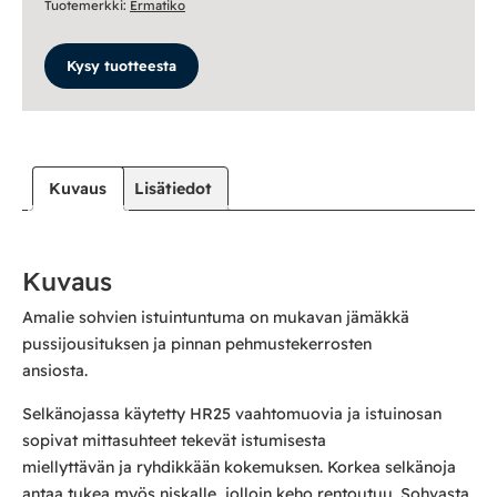
Tuotemerkki:
Ermatiko
Kysy tuotteesta
Kuvaus
Lisätiedot
Kuvaus
Amalie sohvien istuintuntuma on mukavan jämäkkä
pussijousituksen ja pinnan pehmustekerrosten
ansiosta.
Selkänojassa käytetty HR25 vaahtomuovia ja istuinosan
sopivat mittasuhteet tekevät istumisesta
miellyttävän ja ryhdikkään kokemuksen. Korkea selkänoja
antaa tukea myös niskalle, jolloin keho rentoutuu. Sohvasta