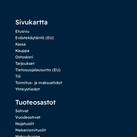
Sivukartta
Etusivu
Evästekäytäntö (EU)
Kassa
Kauppa
Ostoskori
Tarjoukset
Tietosuojalausunto (EU)
Tili
Toimitus- ja maksuehdot
Yhteystiedot
Tuoteosastot
Sohvat
Vuodesohvat
Nojatuolit
Mekanismituolit
Makuuhuone