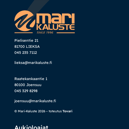
Pielisentie 21
81700 LIEKSA
045 235 7112
lieksa@marikaluste.fi
Raatekankaantie 1
80100 Joensuu
045 329 8298
joensuu@marikaluste.fi
© Mari-Kaluste 2026 – toteutus
Tovari
Aukioloajat