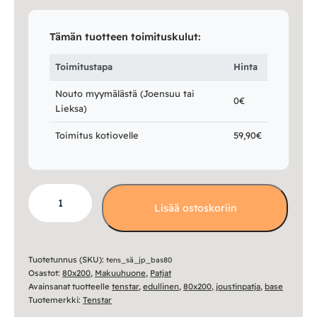
Vuodesohvat
Tämän tuotteen toimituskulut:
Senioreille
Toimitustapa
Hinta
Nouto myymälästä (Joensuu tai
0€
|
|
Oma tili
Yhteystiedot
Ostoskori
Lieksa)
Toimitus kotiovelle
59,90€
Base
Lisää ostoskoriin
joustinpatja
80x200
määrä
Tuotetunnus (SKU):
tens_sä_jp_bas80
Osastot:
80x200
,
Makuuhuone
,
Patjat
Avainsanat tuotteelle
tenstar
,
edullinen
,
80x200
,
joustinpatja
,
base
Tuotemerkki:
Tenstar