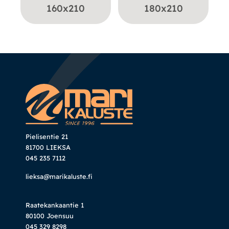
160x210
180x210
Pielisentie 21
81700 LIEKSA
045 235 7112
lieksa@marikaluste.fi
Raatekankaantie 1
80100 Joensuu
045 329 8298