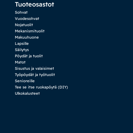
Tuoteosastot
Sohvat
Vuodesohvat
Nojatuolit
Mekanismituolit
Makuuhuone
Lapsille
Säilytys
Pöydät ja tuolit
Matot
Sisustus ja valaisimet
Työpöydät ja työtuolit
Senioreille
Tee se itse ruokapöytä (DIY)
Ulkokalusteet