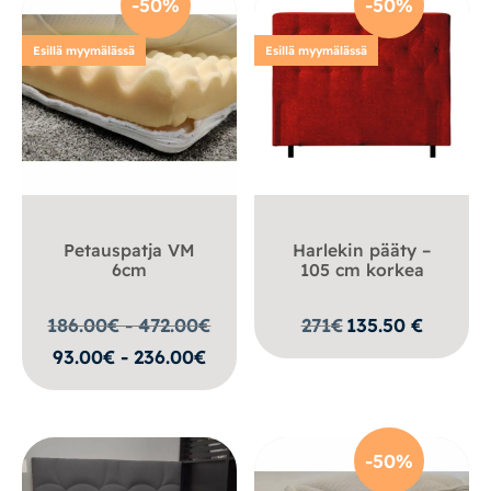
-50%
-50%
Esillä myymälässä
Esillä myymälässä
Petauspatja VM
Harlekin pääty –
6cm
105 cm korkea
186.00€ - 472.00
€
271
€
135.50
€
93.00€ - 236.00€
-50%