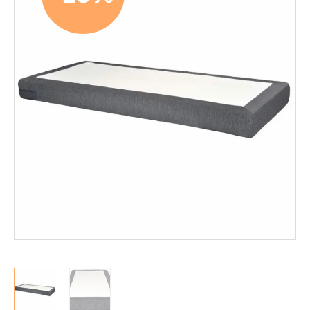
Mekanismituolit
Makuuhuone
Jenkkisängyt
Runkosängyt
Säätösängyt
Patjat
Petauspatjat
Sängyn päädyt
Sängyn rungot
Kerros- ja parvisängyt