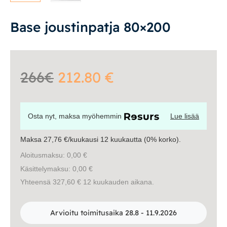
Yöpöydät
Base joustinpatja 80×200
Lapsille
Lapsille
Pöydät ja tuolit
266€
212.80 €
Säilytys
Osta nyt, maksa myöhemmin
Lue lisää
Työpöydät ja työtuolit
Maksa 27,76 €/kuukausi 12 kuukautta (0% korko).
Matot
Aloitusmaksu: 0,00 €
Käsittelymaksu: 0,00 €
Ulkokalusteet
Yhteensä 327,60 € 12 kuukauden aikana.
Valaisimet
Arvioitu toimitusaika 28.8 - 11.9.2026