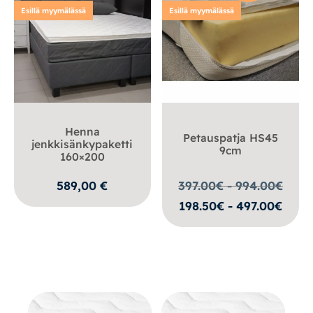
Esillä myymälässä
Esillä myymälässä
Henna
Petauspatja HS45
jenkkisänkypaketti
9cm
160×200
589,00
€
397.00€ - 994.00
€
198.50€ - 497.00€