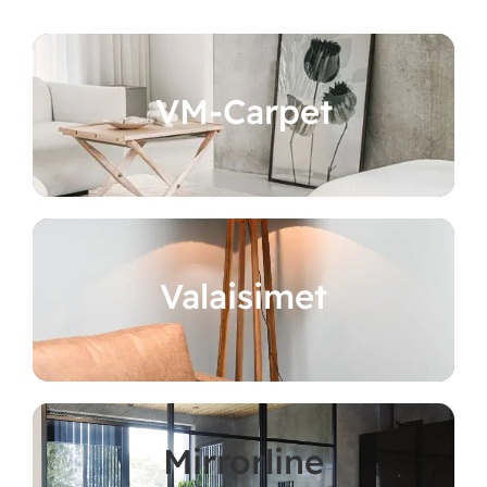
VM-Carpet
Valaisimet
Mirrorline