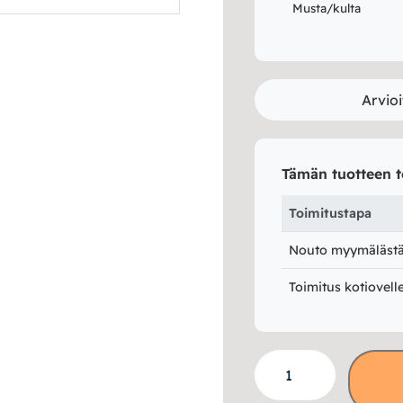
Musta/kulta
Arvioi
Tämän tuotteen t
Toimitustapa
Nouto myymälästä 
Toimitus kotiovell
Coda
kattovalaisin