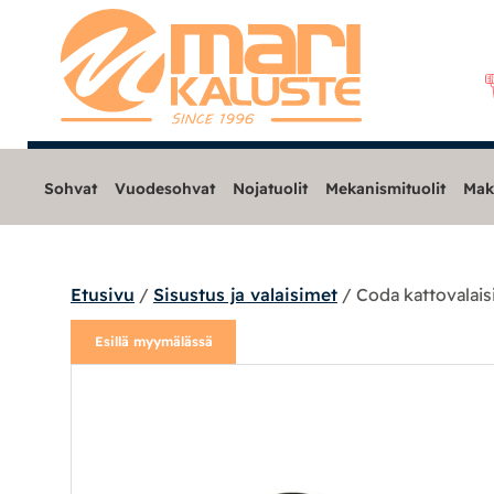
Sohvat
Vuodesohvat
Nojatuolit
Mekanismituolit
Mak
Etusivu
/
Sisustus ja valaisimet
/ Coda kattovalais
Sohvat
Esillä myymälässä
Nojatuolit
Mekanismituolit