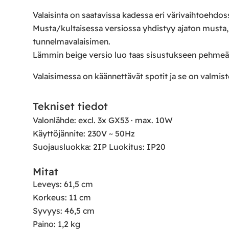
Valaisinta on saatavissa kadessa eri värivaihtoehdo
Musta/kultaisessa versiossa yhdistyy ajaton musta, s
tunnelmavalaisimen.
Lämmin beige versio luo taas sisustukseen pehmeä
Valaisimessa on käännettävät spotit ja se on valmist
Tekniset tiedot
Valonlähde: excl. 3x GX53 · max. 10W
Käyttöjännite: 230V ~ 50Hz
Suojausluokka:
2
IP Luokitus: IP20
Mitat
Leveys: 61,5 cm
Korkeus: 11 cm
Syvyys: 46,5 cm
Paino: 1,2 kg