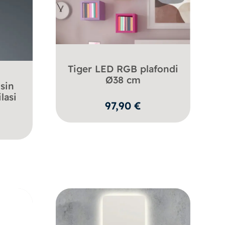
Tiger LED RGB plafondi
Ø38 cm
isin
lasi
97,90
€