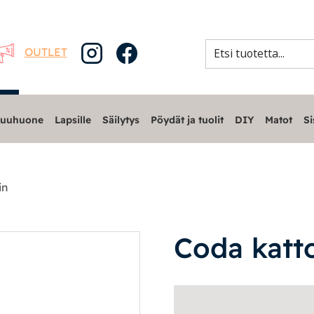
OUTLET
uuhuone
Lapsille
Säilytys
Pöydät ja tuolit
DIY
Matot
Si
in
Coda katto