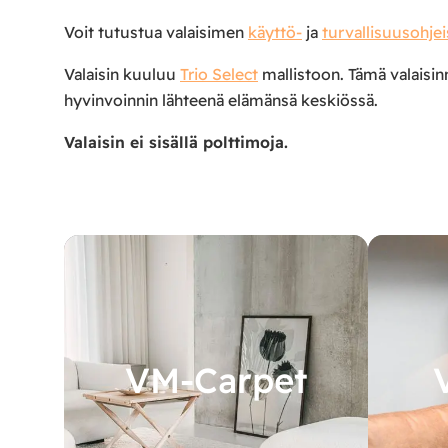
Voit tutustua valaisimen
käyttö-
ja
turvallisuusohjei
Valaisin kuuluu
Trio Select
mallistoon. Tämä valaisinm
hyvinvoinnin lähteenä elämänsä keskiössä.
Valaisin ei sisällä polttimoja.
VM-Carpet