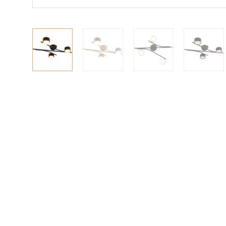
|
|
Oma tili
Yhteystiedot
Ostoskori