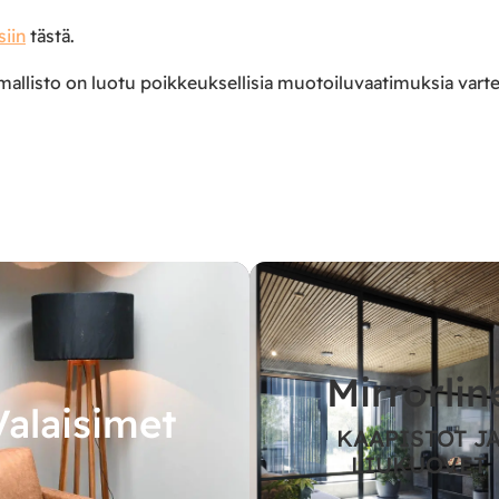
siin
tästä.
allisto on luotu poikkeuksellisia muotoiluvaatimuksia varten,
Mirrorlin
Valaisimet
KAAPISTOT J
LIUKUOVET