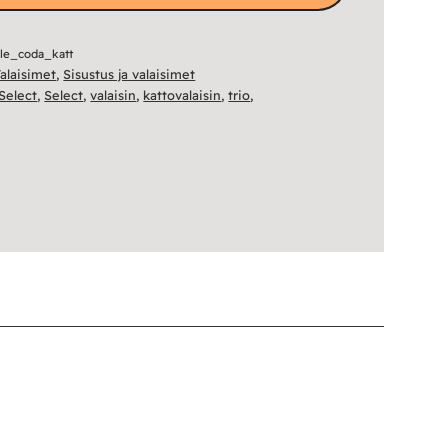
ele_coda_katt
alaisimet
,
Sisustus ja valaisimet
 Select
,
Select
,
valaisin
,
kattovalaisin
,
trio
,