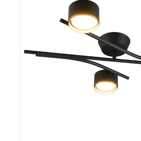
Makuuhuone
Pöydät ja tuolit
Säilytys
Työpöydät ja työtuolit
Matot
Ulkokalusteet
Valaisimet
Vuodesohvat
Senioreille