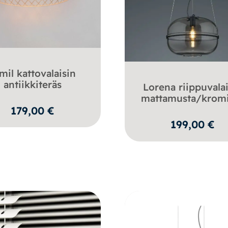
mil kattovalaisin
antiikkiteräs
Lorena riippuvala
mattamusta/kromi
179,00
€
199,00
€