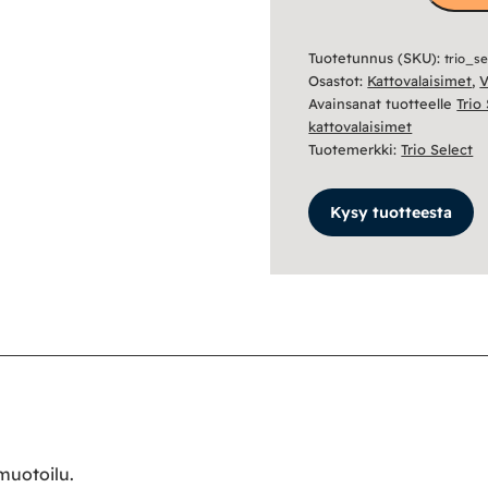
määrä
Tuotetunnus (SKU):
trio_s
Osastot:
Kattovalaisimet
,
V
Avainsanat tuotteelle
Trio
kattovalaisimet
Tuotemerkki:
Trio Select
Kysy tuotteesta
 muotoilu.