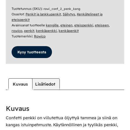
penkki
-
Tuotetunnus (SKU):
rowi_conf_2_penk_kang
Osastot:
Penkit ja lankkupenkit
,
Säilytys
,
Kenkätelineet ja
Kangas
eteispenkit
päällisellä
Avainsanat tuotteelle
kengille
,
eteinen
,
eteispenkki
,
eteiseen
,
määrä
rowico
,
penkit
,
kenkäpenkki
,
kenkäpenkit
Tuotemerkki:
Rowico
Kysy tuotteesta
Kuvaus
Lisätiedot
Kuvaus
Confetti penkki on viilutettua öljyttyä tammea ja siinä on
kangas istuinpehmuste. Käytännöllinen ja tyylikäs penkki,