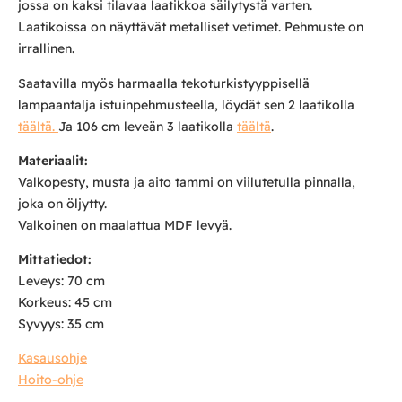
jossa on kaksi tilavaa laatikkoa säilytystä varten.
Laatikoissa on näyttävät metalliset vetimet. Pehmuste on
irrallinen.
Saatavilla myös harmaalla tekoturkistyyppisellä
lampaantalja istuinpehmusteella, löydät sen 2 laatikolla
täältä.
Ja 106 cm leveän 3 laatikolla
täältä
.
Materiaalit:
Valkopesty, musta ja aito tammi on viilutetulla pinnalla,
joka on öljytty.
Valkoinen on maalattua MDF levyä.
Mittatiedot:
Leveys: 70 cm
Korkeus: 45 cm
Syvyys: 35 cm
Kasausohje
Hoito-ohje