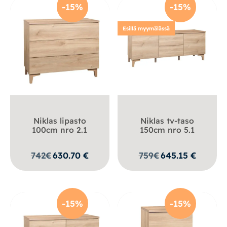
-15%
-15%
Esillä myymälässä
Niklas lipasto
Niklas tv-taso
100cm nro 2.1
150cm nro 5.1
742
€
630.70
€
759
€
645.15
€
-15%
-15%