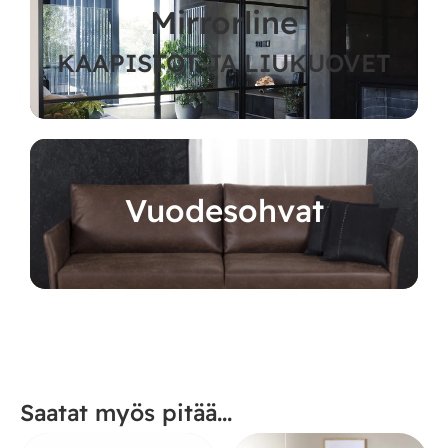
Mirrorline
KAAPISTOT JA LIUKUOVET
Vuodesohvat
Saatat myös pitää...