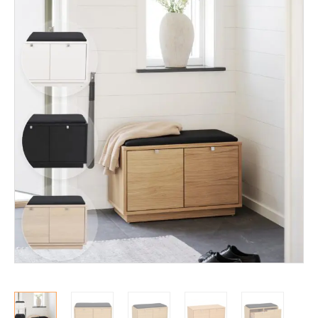
Mekanismituolit
Makuuhuone
Pöydät ja tuolit
Säilytys
Hyllyt
Kaapit
Komerot
Laatikostot
Vitriinit