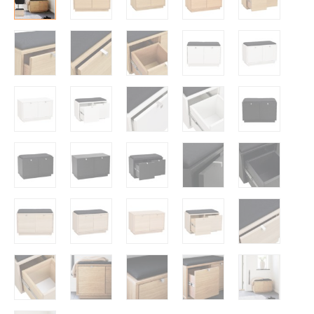
Tasot
Senkit
Työpöydät ja työtuolit
Matot
Ulkokalusteet
Valaisimet
Vuodesohvat
Senioreille
|
|
Oma tili
Yhteystiedot
Ostoskori