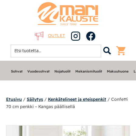
OUTLET
Sohvat
Vuodesohvat
Nojatuolit
Mekanismituolit
Makuuhuone
L
Etusivu
/
Säilytys
/
Kenkätelineet ja eteispenkit
/ Confetti
70 cm penkki – Kangas päällisellä
Sohvat
Nojatuolit