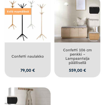
Esillä myymälässä
Confetti 106 cm
penkki –
Confetti naulakko
Lampaantalja
päällisellä
79,00
€
559,00
€