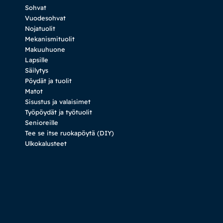
Sohvat
Vuodesohvat
Nojatuolit
Mekanismituolit
Makuuhuone
Lapsille
Säilytys
Pöydät ja tuolit
Matot
Sisustus ja valaisimet
Työpöydät ja työtuolit
Senioreille
Tee se itse ruokapöytä (DIY)
Ulkokalusteet