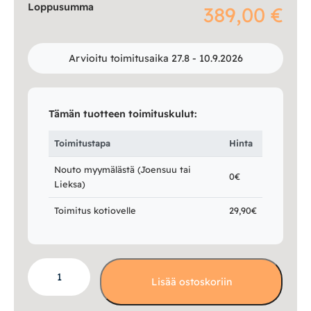
Loppusumma
389,00 €
Arvioitu toimitusaika 27.8 - 10.9.2026
Tämän tuotteen toimituskulut:
Toimitustapa
Hinta
Nouto myymälästä (Joensuu tai
0€
Lieksa)
Toimitus kotiovelle
29,90€
Confetti
Lisää ostoskoriin
70
cm