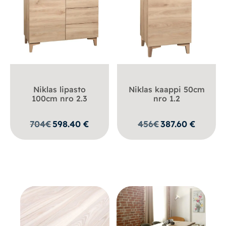
Niklas lipasto
Niklas kaappi 50cm
100cm nro 2.3
nro 1.2
704
€
598.40
€
456
€
387.60
€