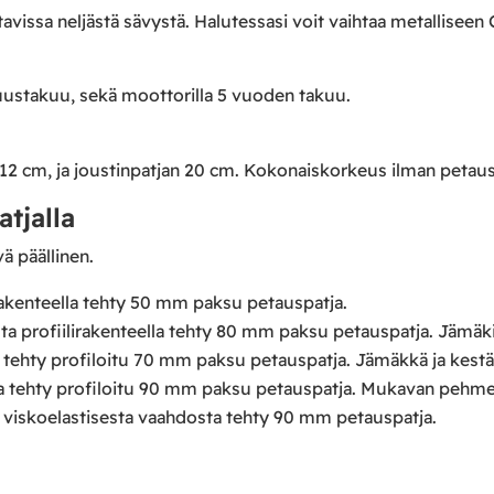
avissa neljästä sävystä. Halutessasi voit vaihtaa metalliseen 
ustakuu, sekä moottorilla 5 vuoden takuu.
12 cm, ja joustinpatjan 20 cm. Kokonaiskorkeus ilman petaus
tjalla
ä päällinen.
rakenteella tehty 50 mm paksu petauspatja.
 profiilirakenteella tehty 80 mm paksu petauspatja. Jämäki
hty profiloitu 70 mm paksu petauspatja. Jämäkkä ja kestä
ehty profiloitu 90 mm paksu petauspatja. Mukavan pehmeä 
 viskoelastisesta vaahdosta tehty 90 mm petauspatja.