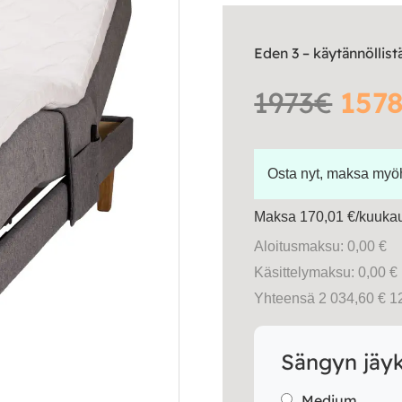
Eden 3 – käytännöllis
1973€
1578
Osta nyt, maksa my
Maksa 170,01 €/kuukau
Aloitusmaksu: 0,00 €
Käsittelymaksu: 0,00 €
Yhteensä 2 034,60 € 1
Sängyn jäy
Medium