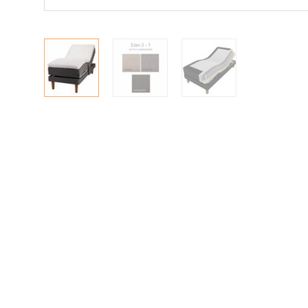
|
|
Oma tili
Yhteystiedot
Ostoskori