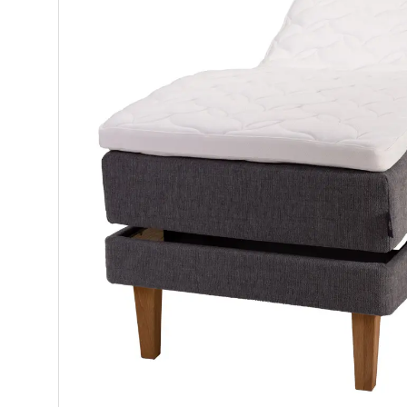
Makuuhuone
Pöydät ja tuolit
Säilytys
Työpöydät ja työtuolit
Matot
Ulkokalusteet
Valaisimet
Vuodesohvat
Senioreille