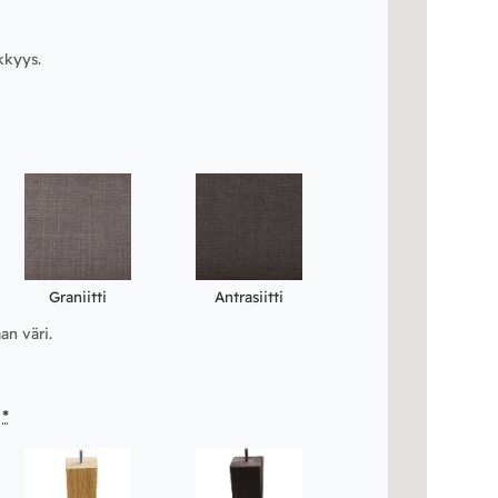
kkyys.
Graniitti
Antrasiitti
an väri.
*