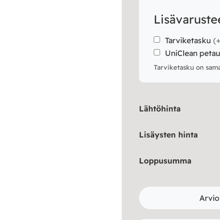
Lisävaruste
Tarviketasku
(
UniClean peta
Tarviketasku on samal
Lähtöhinta
Lisäysten hinta
Loppusumma
Arvio