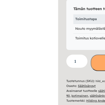
Tämän tuotteen t
Toimitustapa
Nouto myymälästä 
Toimitus kotiovell
Eden
3
Säätösänky
90x200
Tuotetunnus (SKU):
hild_e
-
Osasto:
Säätösängyt
Hilding
Avainsanat tuotteelle
säät
Anders
90
,
kotimainen
,
säätösänk
määrä
Tuotemerkki:
Hilding And