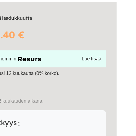
tä laadukkuutta
.40 €
öhemmin
Lue lisää
si 12 kuukautta (0% korko).
2 kuukauden aikana.
kkyys
*