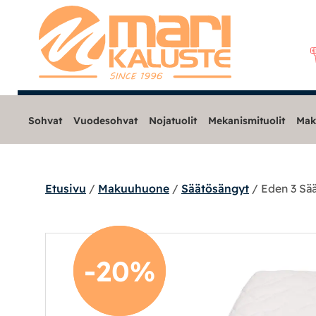
Sohvat
Vuodesohvat
Nojatuolit
Mekanismituolit
Mak
Etusivu
/
Makuuhuone
/
Säätösängyt
/ Eden 3 Sä
Sohvat
Nojatuolit
-20%
-20%
Mekanismituolit