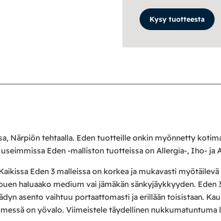
Kysy tuotteesta
a, Närpiön tehtaalla. Eden tuotteille onkin myönnetty kotim
a useimmissa Eden -malliston tuotteissa on Allergia-, Iho- ja
Kaikissa Eden 3 malleissa on korkea ja mukavasti myötäilevä 
ippuen haluaako medium vai jämäkän sänkyjäykkyyden. Eden 
päädyn asento vaihtuu portaattomasti ja erillään toisistaan.
imessä on yövalo. Viimeistele täydellinen nukkumatuntuma l