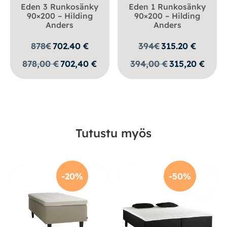
Eden 3 Runkosänky
Eden 1 Runkosänky
90×200 – Hilding
90×200 – Hilding
Anders
Anders
878
€
702.40
€
394
€
315.20
€
878,00
€
702,40
€
394,00
€
315,20
€
Tutustu myös
-20%
-50%