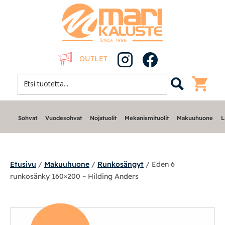
OUTLET
Sohvat
Vuodesohvat
Nojatuolit
Mekanismituolit
Makuuhuone
L
Etusivu
/
Makuuhuone
/
Runkosängyt
/ Eden 6
runkosänky 160×200 – Hilding Anders
Sohvat
Nojatuolit