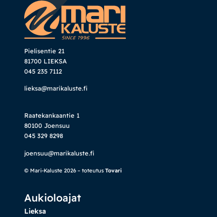
Pielisentie 21
81700 LIEKSA
045 235 7112
lieksa@marikaluste.fi
Raatekankaantie 1
80100 Joensuu
045 329 8298
joensuu@marikaluste.fi
© Mari-Kaluste 2026 – toteutus
Tovari
Aukioloajat
Lieksa