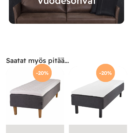
Vuodesohvat
Saatat myös pitää...
-20%
-20%
-20%
-20%