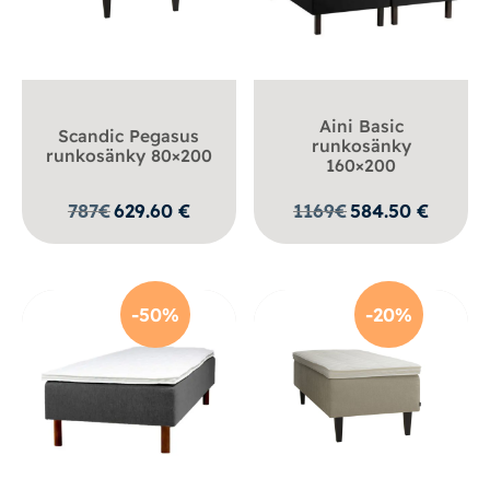
Aini Basic
Scandic Pegasus
runkosänky
runkosänky 80×200
160×200
787
€
629.60
€
1169
€
584.50
€
-50%
-20%