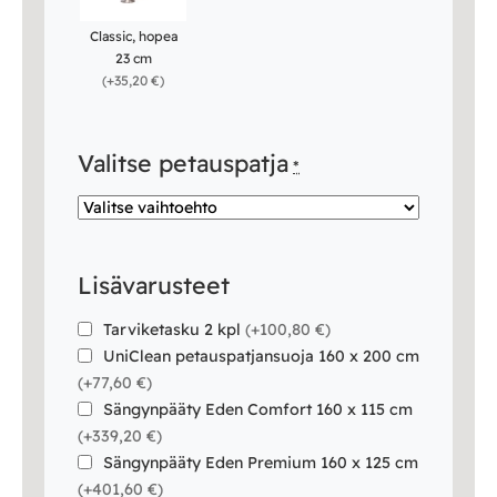
Classic, hopea
23 cm
(
+35,20 €
)
Valitse petauspatja
*
Lisävarusteet
Tarviketasku 2 kpl
(
+100,80 €
)
UniClean petauspatjansuoja 160 x 200 cm
(
+77,60 €
)
Sängynpääty Eden Comfort 160 x 115 cm
(
+339,20 €
)
Sängynpääty Eden Premium 160 x 125 cm
(
+401,60 €
)