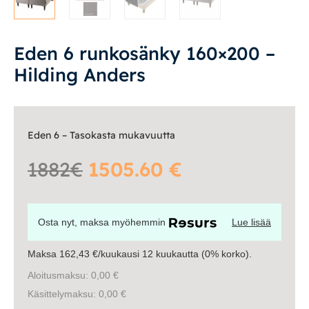
Vuodesohvat
Eden 6 runkosänky 160×200 –
Senioreille
Hilding Anders
|
|
Oma tili
Yhteystiedot
Ostoskori
Eden 6 – Tasokasta mukavuutta
1882€
1505.60 €
Osta nyt, maksa myöhemmin
Lue lisää
Maksa 162,43 €/kuukausi 12 kuukautta (0% korko).
Aloitusmaksu: 0,00 €
Käsittelymaksu: 0,00 €