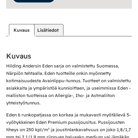
Kuvaus
Lisätiedot
Kuvaus
Hilding Andersin Eden sarja on valmistettu Suomessa,
Närpiön tehtaalla. Eden tuotteille onkin myönnetty
kotimaisuudesta Avainlippu-tunnus. Tuotteet on valmistettu
asiakkaita ja ympäristöä kunnioittaen, ja useimmissa Eden -
malliston tuotteissa on Allergia-, Iho- ja Astmaliiton
yhteistyötunnus.
Eden 6 runkopatjassa on korkea ja mukavasti myötäilevä 5-
vyöhykkeinen Eden Premium pussijousitus. Pussijousten
tiheys on 250 kpl/m² ja joustinlankavahvuus on joko 1,8/1,7
mm tai 2,1/1,9 mm riippuen haluaako medium vai jämäkän