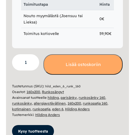
Toimitustapa
Hinta
Nouto myymälästä (Joensuu tai
0€
Lieksa)
Toimitus kotiovelle
59,90€
Eden
Lisää ostoskoriin
6
runkosänky
160x200
-
Tuotetunnus (SKU):
hild_eden_6_runk_160
Osastot:
160x200
,
Runkosängyt
Hilding
Avainsanat tuotteelle
hilding
,
parisänky
,
runkosänky 160
,
Anders
runkosänky
,
allergiaystävällinen
,
160x200
,
runkopatja 160
,
määrä
kotimainen
,
runkopatja
,
eden 6
,
Hilding Anders
Tuotemerkki:
Hilding Anders
Kysy tuotteesta