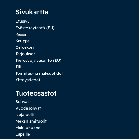
Sivukartta
Etusivu
Evästekäytäntö (EU)
Kassa
Kauppa
Ostoskori
Tarjoukset
Tietosuojalausunto (EU)
Tili
Toimitus- ja maksuehdot
Yhteystiedot
Tuoteosastot
Sohvat
Vuodesohvat
Nojatuolit
Mekanismituolit
Makuuhuone
Lapsille