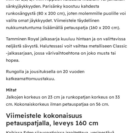
sänkyjäykkyyden. Parisänky koostuu kahdesta
runkosängystä (80 x 200 cm), joten molemmille puolille voi
valita omat jäykkyydet. Viimeistele täydellinen
nukkumatuntuma lisäämällä petauspatja (160 x 200 cm).
Tamminen Royal jalkasarja kuuluu hintaan ja on valittavissa
neljästä sävystä. Halutessasi voit vaihtaa metalliseen Classic
-jalkasarjaan, jossa värivaihtoehtona on joko musta tai
hopea.
Rungolla ja jousituksella on 20 vuoden
katkeamattomuustakuu.
Mitat
Jalkojen korkeus on 23 cm ja runkopatjan korkeus on 33
cm. Kokonaiskorkeus ilman petauspatjaa on 56 cm.
Viimeistele kokonaisuus
petauspatjalla, leveys 160 cm
Kaikissa Eden sijauspatjoissa irroitettava, vesipestävä