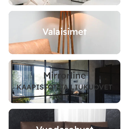
Valaisimet
Mirrorline
KAAPISTOT JA LIUKUOVET