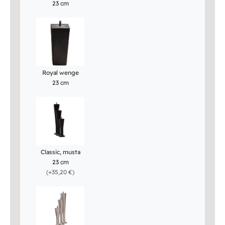
23 cm
Royal wenge
23 cm
Classic, musta
23 cm
(
+35,20 €
)