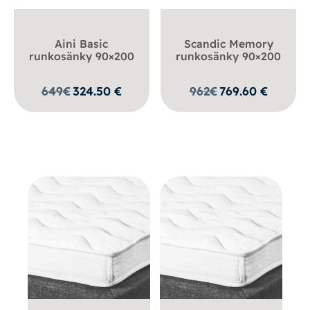
Aini Basic
Scandic Memory
runkosänky 90×200
runkosänky 90×200
649
€
324.50
€
962
€
769.60
€