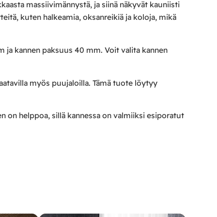
kkaasta massiivimännystä, ja siinä näkyvät kauniisti
teitä, kuten halkeamia, oksanreikiä ja koloja, mikä
cm ja kannen paksuus 40 mm. Voit valita kannen
saatavilla myös puujaloilla. Tämä tuote löytyy
en on helppoa, sillä kannessa on valmiiksi esiporatut