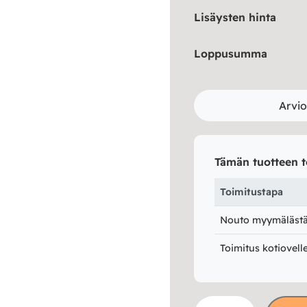
Lisäysten hinta
Loppusumma
Arvio
Tämän tuotteen t
Toimitustapa
Nouto myymälästä 
Toimitus kotiovell
Edna