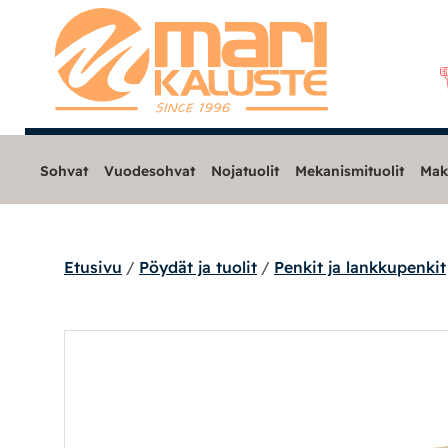
Sohvat
Vuodesohvat
Nojatuolit
Mekanismituolit
Mak
Etusivu
/
Pöydät ja tuolit
/
Penkit ja lankkupenkit
Sohvat
Nojatuolit
Mekanismituolit