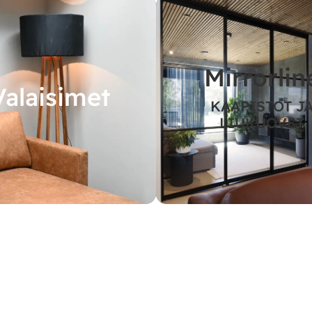
Mirrorlin
Valaisimet
KAAPISTOT J
LIUKUOVET