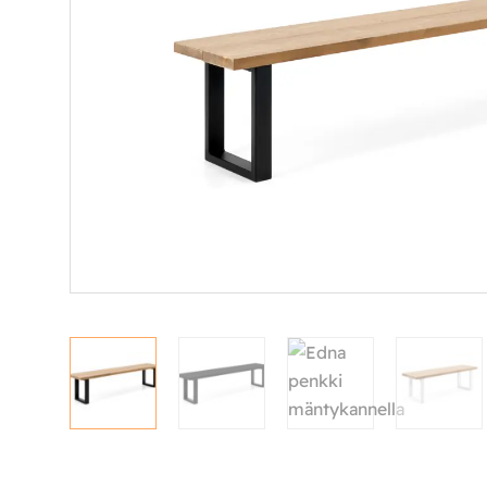
Makuuhuone
Pöydät ja tuolit
Säilytys
Työpöydät ja työtuolit
Matot
Ulkokalusteet
Valaisimet
Vuodesohvat
Senioreille