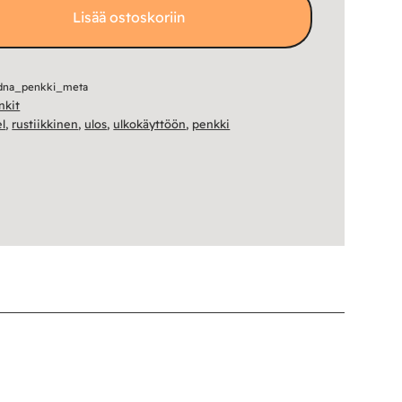
Lisää ostoskoriin
dna_penkki_meta
nkit
el
,
rustiikkinen
,
ulos
,
ulkokäyttöön
,
penkki