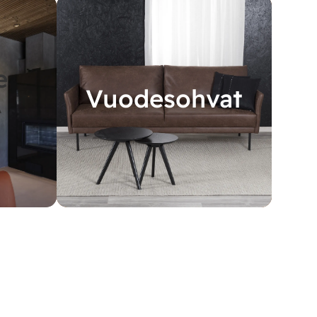
e
Vuodesohvat
A