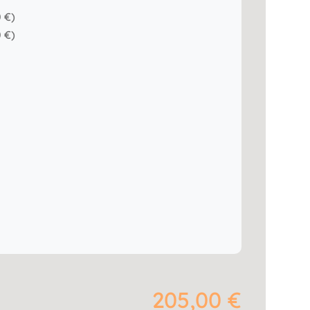
0 €
)
0 €
)
i
205,00 €