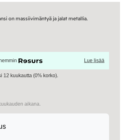
si on massiivimäntyä ja jalat metallia.
öhemmin
Lue lisää
 12 kuukautta (0% korko).
kuukauden aikana.
us