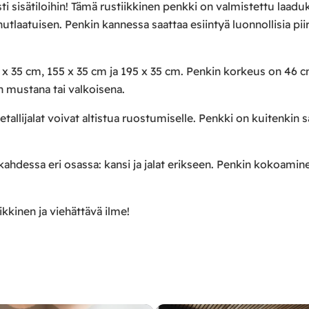
ti sisätiloihin! Tämä rustiikkinen penkki on valmistettu laadu
tlaatuisen. Penkin kannessa saattaa esiintyä luonnollisia piir
 x 35 cm, 155 x 35 cm ja 195 x 35 cm. Penkin korkeus on 46 
rin mustana tai valkoisena.
tallijalat voivat altistua ruostumiselle. Penkki on kuitenkin 
 kahdessa eri osassa: kansi ja jalat erikseen. Penkin kokoamin
kkinen ja viehättävä ilme!