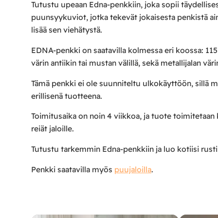
Tutustu upeaan Edna-penkkiin, joka sopii täydellises
puunsyykuviot, jotka tekevät jokaisesta penkistä ainu
lisää sen viehätystä.
EDNA-penkki on saatavilla kolmessa eri koossa: 115
värin antiikin tai mustan välillä, sekä metallijalan vä
Tämä penkki ei ole suunniteltu ulkokäyttöön, sillä me
erillisenä tuotteena.
Toimitusaika on noin 4 viikkoa, ja tuote toimitetaan
reiät jaloille.
Tutustu tarkemmin Edna-penkkiin ja luo kotiisi rustii
Penkki saatavilla myös
puujaloilla
.