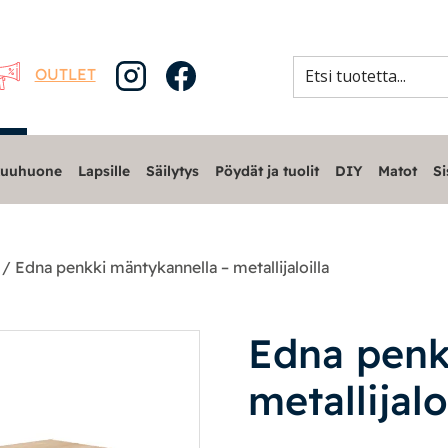
OUTLET
uuhuone
Lapsille
Säilytys
Pöydät ja tuolit
DIY
Matot
Si
/ Edna penkki mäntykannella – metallijaloilla
Edna penk
metallijalo