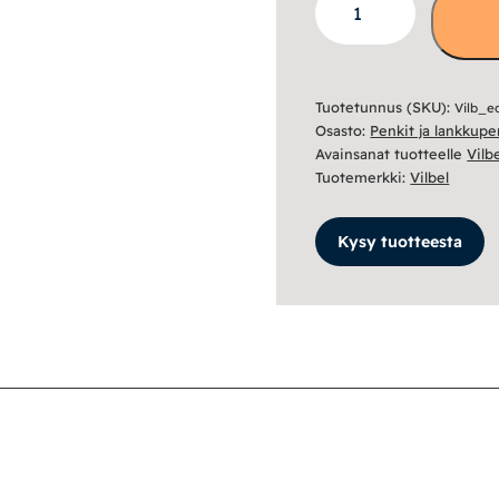
penkki
mäntykannella
-
Tuotetunnus (SKU):
Vilb_e
metallijaloilla
Osasto:
Penkit ja lankkupe
määrä
Avainsanat tuotteelle
Vilb
Tuotemerkki:
Vilbel
Kysy tuotteesta