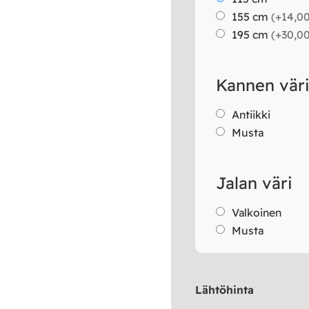
155 cm
(
+14,0
195 cm
(
+30,0
Kannen vär
Antiikki
Musta
Jalan väri
Valkoinen
Musta
Lähtöhinta