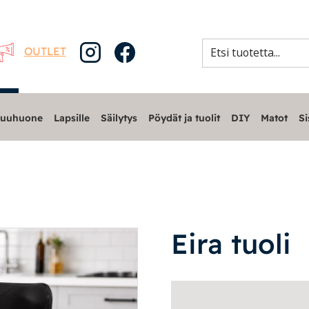
OUTLET
uuhuone
Lapsille
Säilytys
Pöydät ja tuolit
DIY
Matot
Si
Eira tuoli