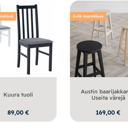
ymälässä
Esillä myymälässä
Austin baarijakkar
Kuura tuoli
Useita värejä
89,00
€
169,00
€