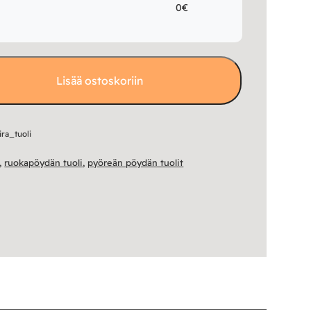
0€
Lisää ostoskoriin
ra_tuoli
,
ruokapöydän tuoli
,
pyöreän pöydän tuolit