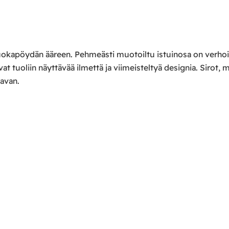
a ruokapöydän ääreen. Pehmeästi muotoiltu istuinosa on verhoi
at tuoliin näyttävää ilmettä ja viimeisteltyä designia. Sirot,
mavan.