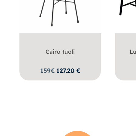
Cairo tuoli
L
159
€
127.20
€