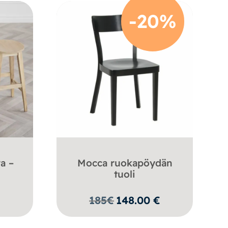
-20%
a –
Mocca ruokapöydän
tuoli
185
€
148.00
€