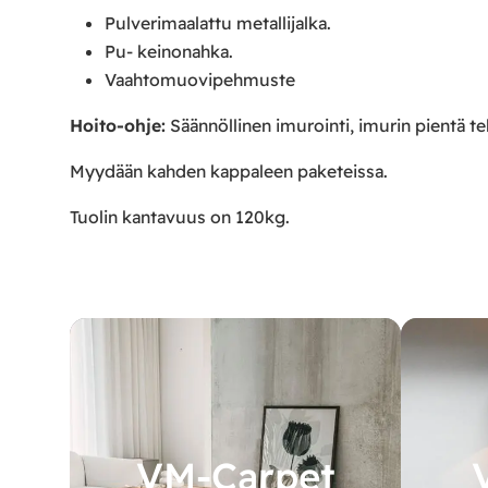
Pulverimaalattu metallijalka.
Pu- keinonahka.
Vaahtomuovipehmuste
Hoito-ohje:
Säännöllinen imurointi, imurin pientä te
Myydään kahden kappaleen paketeissa.
Tuolin kantavuus on 120kg.
VM-Carpet