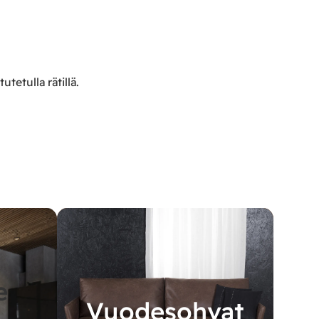
tetulla rätillä.
e
Vuodesohvat