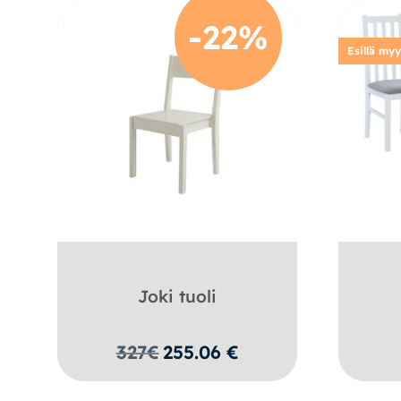
-22%
Esillä my
Joki tuoli
327
€
255.06
€