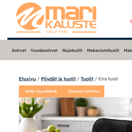
Sohvat
Vuodesohvat
Nojatuolit
Mekanismituolit
Mak
Etusivu
/
Pöydät ja tuolit
/
Tuolit
/ Eira tuoli
Sohvat
Esillä myymälässä
Ilmainen toimitus
Nojatuolit
Mekanismituolit