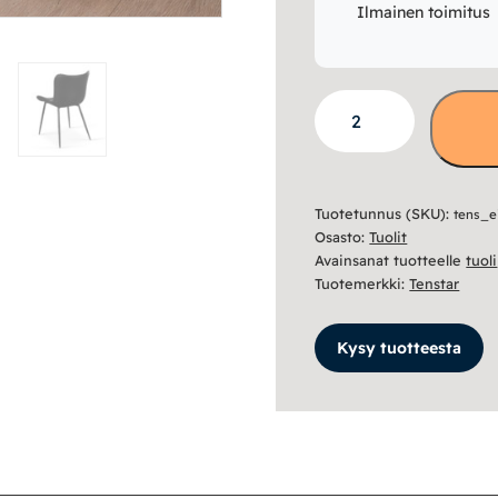
Ilmainen toimitus
Eira
tuoli
määrä
Tuotetunnus (SKU):
tens_ei
Osasto:
Tuolit
Avainsanat tuotteelle
tuoli
Tuotemerkki:
Tenstar
Kysy tuotteesta