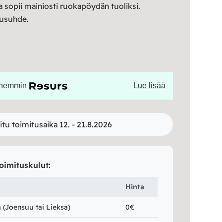
a sopii mainiosti ruokapöydän tuoliksi.
tusuhde.
öhemmin
Lue lisää
itu toimitusaika 12. - 21.8.2026
oimituskulut:
Hinta
(Joensuu tai Lieksa)
0€