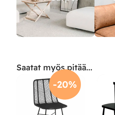
Saatat myös pitää...
-20%