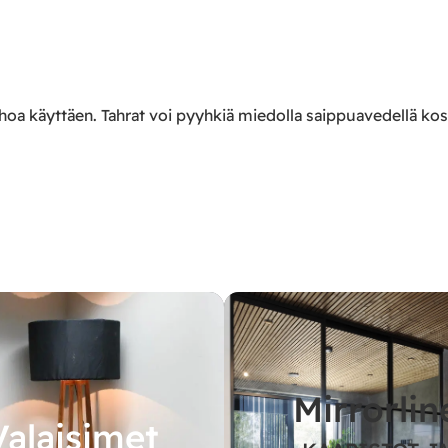
hoa käyttäen. Tahrat voi pyyhkiä miedolla saippuavedellä kostu
Mirrorlin
Valaisimet