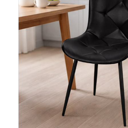
Makuuhuone
Pöydät ja tuolit
Säilytys
Työpöydät ja työtuolit
Matot
Ulkokalusteet
Valaisimet
Vuodesohvat
Senioreille