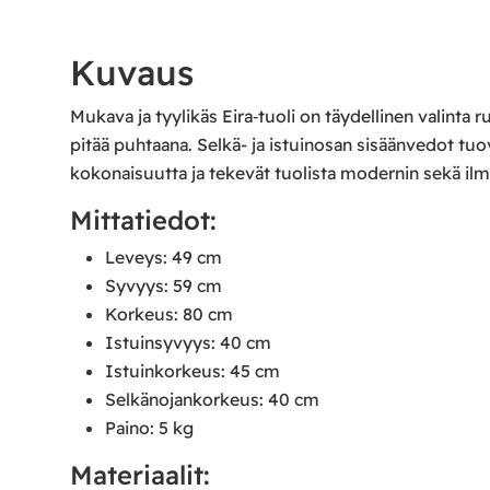
Kuvaus
Mukava ja tyylikäs Eira‑tuoli on täydellinen valint
pitää puhtaana. Selkä- ja istuinosan sisäänvedot tuov
kokonaisuutta ja tekevät tuolista modernin sekä il
Mittatiedot:
Leveys: 49 cm
Syvyys: 59 cm
Korkeus: 80 cm
Istuinsyvyys: 40 cm
Istuinkorkeus: 45 cm
Selkänojankorkeus: 40 cm
Paino: 5 kg
Materiaalit: