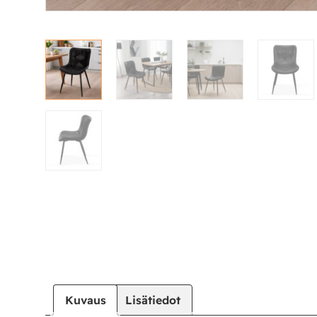
|
|
Oma tili
Yhteystiedot
Ostoskori
Kuvaus
Lisätiedot