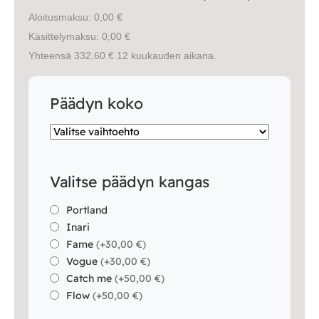
Vuodesohvat
Aloitusmaksu: 0,00 €
Käsittelymaksu: 0,00 €
Senioreille
Yhteensä 332,60 € 12 kuukauden aikana.
Päädyn koko
|
|
Oma tili
Yhteystiedot
Ostoskori
Valitse päädyn kangas
Portland
Inari
Fame
(
+30,00 €
)
Vogue
(
+30,00 €
)
Catch me
(
+50,00 €
)
Flow
(
+50,00 €
)