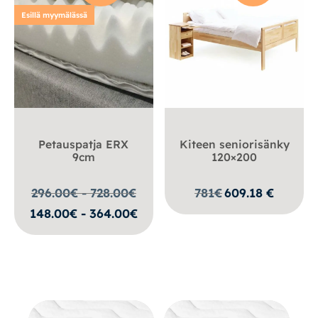
Esillä myymälässä
Petauspatja ERX
Kiteen seniorisänky
9cm
120×200
296.00€ - 728.00
€
781
€
609.18
€
148.00€ - 364.00€