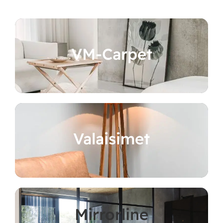
VM-Carpet
Valaisimet
Mirrorline