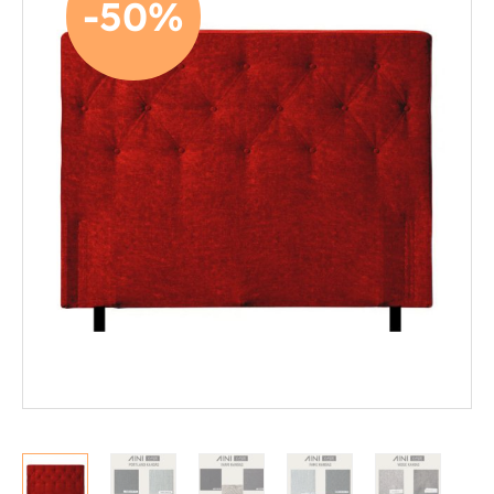
-50%
Mekanismituolit
Makuuhuone
Jenkkisängyt
Runkosängyt
Säätösängyt
Patjat
Petauspatjat
Sängyn päädyt
Sängyn rungot
Kerros- ja parvisängyt