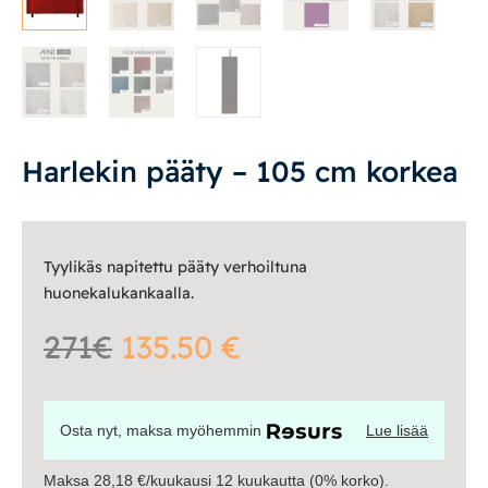
Yöpöydät
Lapsille
Lapsille
Pöydät ja tuolit
Harlekin pääty – 105 cm korkea
Säilytys
Tyylikäs napitettu pääty verhoiltuna
Työpöydät ja työtuolit
huonekalukankaalla.
Matot
271€
135.50 €
Ulkokalusteet
Osta nyt, maksa myöhemmin
Lue lisää
Valaisimet
Maksa 28,18 €/kuukausi 12 kuukautta (0% korko).