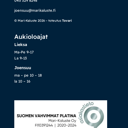
045 329 8298
joensuu@marikaluste.fi
© Mari-Kaluste 2026 – toteutus
Tovari
Aukioloajat
Lieksa
Ma-Pe 9-17
La 9-13
Joensuu
ma – pe 10 – 18
la 10 – 16