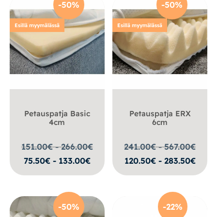
-50%
-50%
Esillä myymälässä
Esillä myymälässä
Petauspatja Basic
Petauspatja ERX
4cm
6cm
151.00€ - 266.00
€
241.00€ - 567.00
€
75.50€ - 133.00€
120.50€ - 283.50€
-50%
-22%