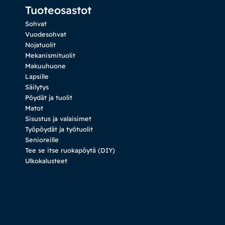
Tuoteosastot
Sohvat
Vuodesohvat
Nojatuolit
Mekanismituolit
Makuuhuone
Lapsille
Säilytys
Pöydät ja tuolit
Matot
Sisustus ja valaisimet
Työpöydät ja työtuolit
Senioreille
Tee se itse ruokapöytä (DIY)
Ulkokalusteet