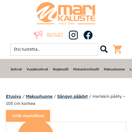
OUTLET
Sohvat
Vuodesohvat
Nojatuolit
Mekanismituolit
Makuuhuone
L
Etusivu
/
Makuuhuone
/
Sängyn päädyt
/ Harlekin pääty –
105 cm korkea
Sohvat
Esillä myymälässä
Nojatuolit