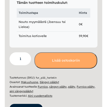
Tämän tuotteen toimituskulut:
Toimitustapa
Hinta
Nouto myymälästä (Joensuu tai
0€
Lieksa)
Toimitus kotiovelle
59,90€
Harlekin
Lisää ostoskoriin
pääty
-
105
cm
Tuotetunnus (SKU):
fur_pää_harlekin
Osastot:
Makuuhuone
,
Sängyn päädyt
korkea
Avainsanat tuotteelle
Furnico
,
sängyn pääty
,
pääty
,
Furnico pääty
,
määrä
aini sängynpäädyt
Tuotemerkki:
Aini vuodemallisto