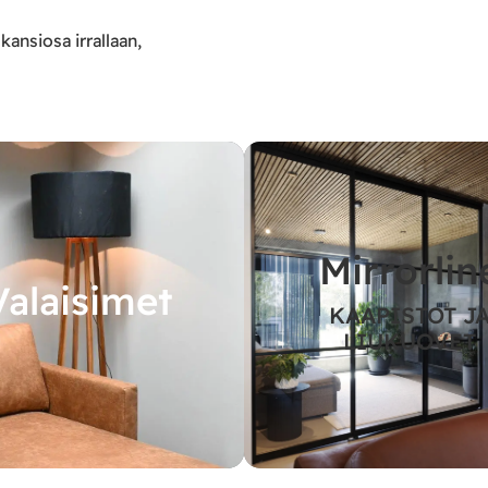
kansiosa irrallaan,
Mirrorlin
Valaisimet
KAAPISTOT J
LIUKUOVET