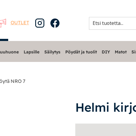
OUTLET
uuhuone
Lapsille
Säilytys
Pöydät ja tuolit
DIY
Matot
Si
pöytä NRO 7
Helmi kir