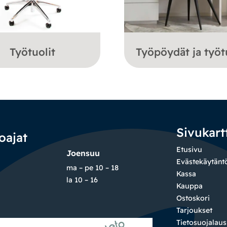
Työtuolit
Työpöydät ja työt
Sivukart
oajat
Etusivu
Joensuu
Evästekäytänt
ma – pe 10 – 18
Kassa
la 10 – 16
Kauppa
Ostoskori
Tarjoukset
Tietosuojalau