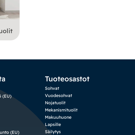
uolit
ta
Tuoteosastot
Sohvat
Vuodesohvat
ö (EU)
Nojatuolit
Mekanismituolit
Makuuhuone
Lapsille
Säilytys
sunto (EU)