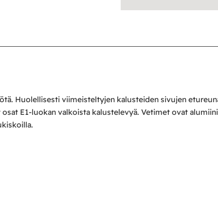
ötä. Huolellisesti viimeisteltyjen kalusteiden sivujen etureu
osat E1-luokan valkoista kalustelevyä. Vetimet ovat alumiinin
kiskoilla.