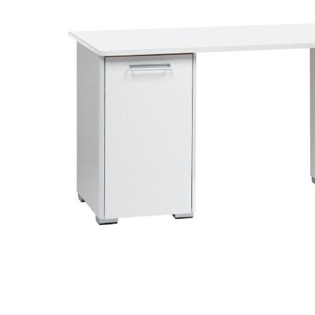
Makuuhuone
Pöydät ja tuolit
Säilytys
Työpöydät ja työtuolit
Työtuolit
Työpöydät
Matot
Ulkokalusteet
Valaisimet