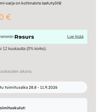
lmi-sarja on kotimaista laatutyötä!
0 €
öhemmin
Lue lisää
 12 kuukautta (0% korko).
kuukauden aikana.
tu toimitusaika 28.8 - 11.9.2026
oimituskulut: