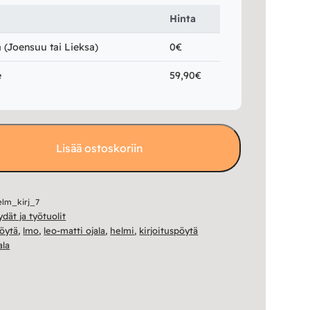
Hinta
(Joensuu tai Lieksa)
0€
e
59,90€
Lisää ostoskoriin
lm_kirj_7
dät ja työtuolit
öytä
,
lmo
,
leo-matti ojala
,
helmi
,
kirjoituspöytä
ala