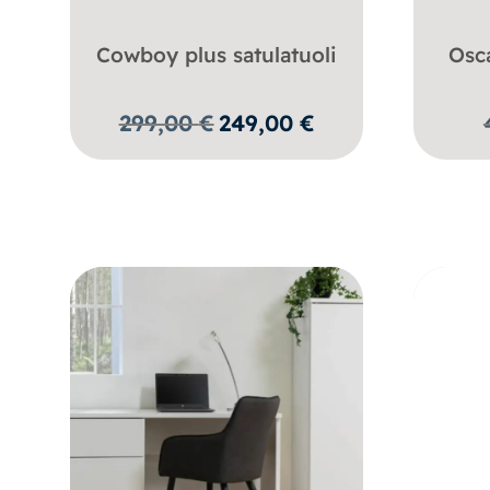
Cowboy plus satulatuoli
Osc
Alkuperäinen
Nykyinen
299,00
€
249,00
€
hinta
hinta
oli:
on:
299,00 €.
249,00 €.