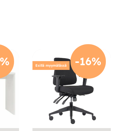
5%
-16%
Esillä myymälässä