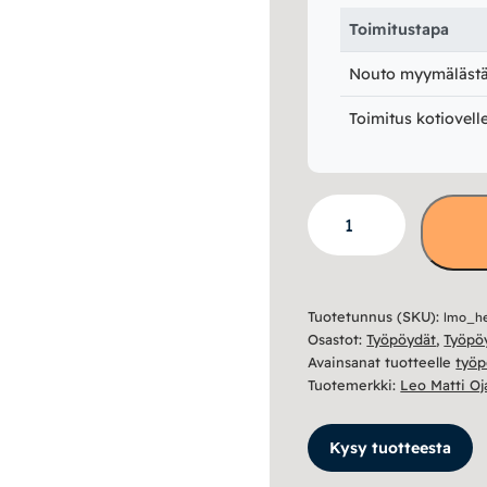
Toimitustapa
Nouto myymälästä 
Toimitus kotiovell
Helmi
kirjoituspöytä
NRO
7
Tuotetunnus (SKU):
lmo_he
määrä
Osastot:
Työpöydät
,
Työpöy
Avainsanat tuotteelle
työp
Tuotemerkki:
Leo Matti Oj
Kysy tuotteesta