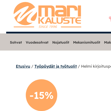
Sohvat
Vuodesohvat
Nojatuolit
Mekanismituolit
Mak
Etusivu
/
Työpöydät ja työtuolit
/ Helmi kirjoitus
Sohvat
Nojatuolit
-15%
Mekanismituolit