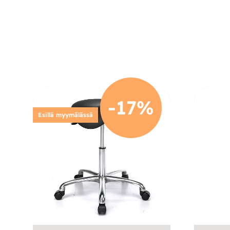
-17%
Esillä myymälässä