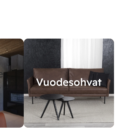
e
Vuodesohvat
A