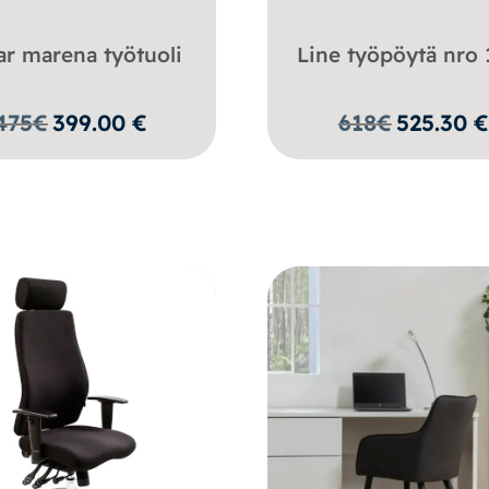
ar marena työtuoli
Line työpöytä nro 
475
€
399.00
€
618
€
525.30
€