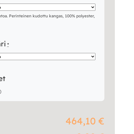
htoa. Perinteinen kudottu kangas, 100% polyester,
ri
*
et
)
464,10 €