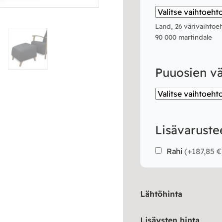
Land, 26 värivaihtoe
90 000 martindale
Puuosien vä
Lisävaruste
Rahi
(
+187,85 €
Lähtöhinta
Lisäysten hinta