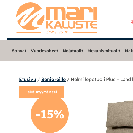
Sohvat
Vuodesohvat
Nojatuolit
Mekanismituolit
Mak
Etusivu
/
Senioreille
/ Helmi lepotuoli Plus – Land
Sohvat
Esillä myymälässä
Nojatuolit
-15%
Mekanismituolit
Mekanismituolit