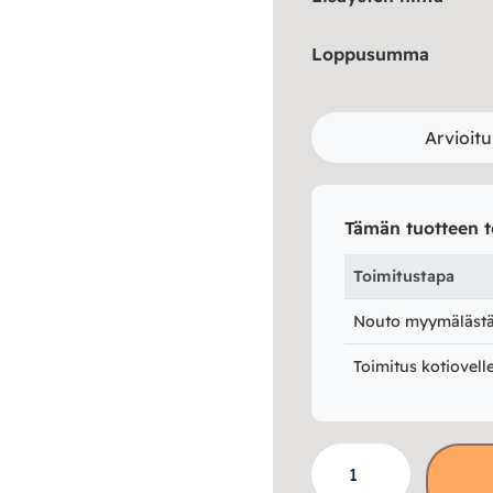
Loppusumma
Arvioitu
Tämän tuotteen t
Toimitustapa
Nouto myymälästä 
Toimitus kotiovell
Helmi
lepotuoli