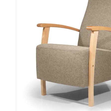
Makuuhuone
Pöydät ja tuolit
Säilytys
Työpöydät ja työtuolit
Matot
Ulkokalusteet
Valaisimet
Vuodesohvat