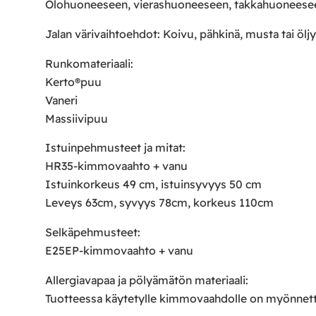
Olohuoneeseen, vierashuoneeseen, takkahuoneesee
Jalan värivaihtoehdot: Koivu, pähkinä, musta tai ölj
Runkomateriaali:
Kerto®puu
Vaneri
Massiivipuu
Istuinpehmusteet ja mitat:
HR35-kimmovaahto + vanu
Istuinkorkeus 49 cm, istuinsyvyys 50 cm
Leveys 63cm, syvyys 78cm, korkeus 110cm
Selkäpehmusteet:
E25EP-kimmovaahto + vanu
Allergiavapaa ja pölyämätön materiaali:
Tuotteessa käytetylle kimmovaahdolle on myönnetty 