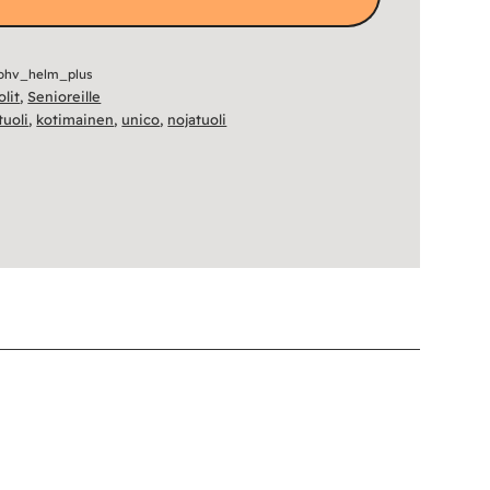
ohv_helm_plus
olit
,
Senioreille
tuoli
,
kotimainen
,
unico
,
nojatuoli