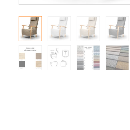
Senioreille
|
|
Oma tili
Yhteystiedot
Ostoskori