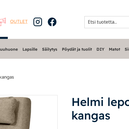
OUTLET
uuhuone
Lapsille
Säilytys
Pöydät ja tuolit
DIY
Matot
Si
 kangas
Helmi lepo
kangas