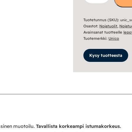
Plus
-
Tuotetunnus (SKU):
unic_s
Land
Osastot:
Nojatuolit
,
Nojatu
kangas
Avainsanat tuotteelle
lepo
määrä
Tuotemerkki:
Unico
Kysy tuotteesta
ssinen muotoilu.
Tavallista korkeampi istumakorkeus.