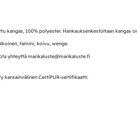
ottu kangas, 100% polyester. Hankauksenkestoltaan kangas o
alkoinen, tammi, koivu, wenge.
 ota yhteyttä marikaluste@marikaluste.fi
kansainvälinen CertiPUR-sertifikaatti.