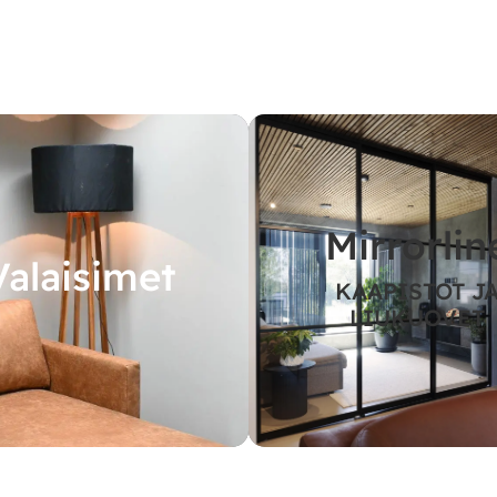
Mirrorlin
Valaisimet
KAAPISTOT J
LIUKUOVET