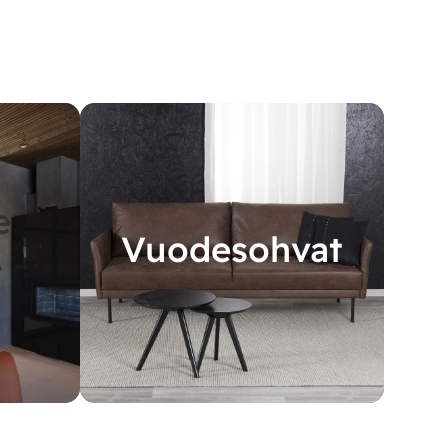
e
Vuodesohvat
A