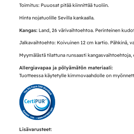
Toimitus: Puuosat pitää kiinnittää tuoliin.
Hinta nojatuolille Sevilla kankaalla.
Kangas:
Land, 26 värivaihtoehtoa. Perinteinen kud
Jalkavaihtoehto: Koivuinen 12 cm kartio. Pähkinä, v
Myymälästä tilattuna runsaasti kangasvaihtoehtoja,
Allergiavapaa ja pölyämätön materiaali:
Tuotteessa käytetylle kimmovaahdolle on myönnetty 
Lisävarusteet: