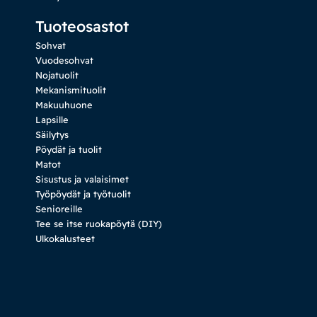
Tuoteosastot
Sohvat
Vuodesohvat
Nojatuolit
Mekanismituolit
Makuuhuone
Lapsille
Säilytys
Pöydät ja tuolit
Matot
Sisustus ja valaisimet
Työpöydät ja työtuolit
Senioreille
Tee se itse ruokapöytä (DIY)
Ulkokalusteet