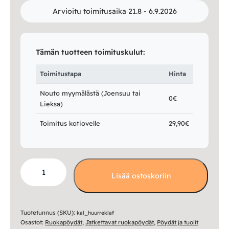
Arvioitu toimitusaika 21.8 - 6.9.2026
Tämän tuotteen toimituskulut:
Toimitustapa
Hinta
Nouto myymälästä (Joensuu tai
0€
Lieksa)
Toimitus kotiovelle
29,90€
Huurre
Lisää ostoskoriin
klaffipöytä
68
x
68+32
Tuotetunnus (SKU):
kal_huurreklaf
Osastot:
Ruokapöydät
,
Jatkettavat ruokapöydät
,
Pöydät ja tuolit
cm