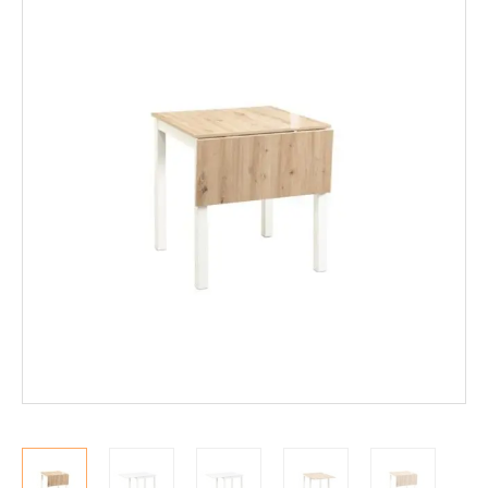
Mekanismituolit
Makuuhuone
Pöydät ja tuolit
Ruokaryhmät
Penkit ja lankkupenkit
Tuolit
Ruokapöydät
Sohvapöydät
Säilytys