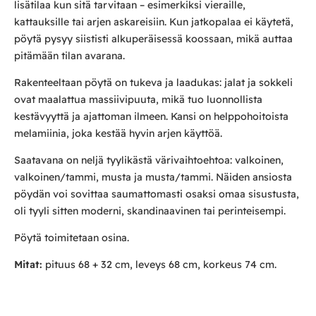
lisätilaa kun sitä tarvitaan – esimerkiksi vieraille,
kattauksille tai arjen askareisiin. Kun jatkopalaa ei käytetä,
pöytä pysyy siististi alkuperäisessä koossaan, mikä auttaa
pitämään tilan avarana.
Rakenteeltaan pöytä on tukeva ja laadukas: jalat ja sokkeli
ovat maalattua massiivipuuta, mikä tuo luonnollista
kestävyyttä ja ajattoman ilmeen. Kansi on helppohoitoista
melamiinia, joka kestää hyvin arjen käyttöä.
Saatavana on neljä tyylikästä värivaihtoehtoa: valkoinen,
valkoinen/tammi, musta ja musta/tammi. Näiden ansiosta
pöydän voi sovittaa saumattomasti osaksi omaa sisustusta,
oli tyyli sitten moderni, skandinaavinen tai perinteisempi.
Pöytä toimitetaan osina.
Mitat:
pituus 68 + 32 cm, leveys 68 cm, korkeus 74 cm.