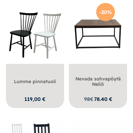
-20%
Nevada sohvapöytä
Lumme pinnatuoli
Neliö
119,00
€
98
€
78.40
€