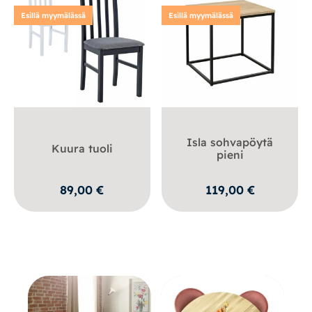
Esillä myymälässä
Esillä myymälässä
Isla sohvapöytä
Kuura tuoli
pieni
89,00
€
119,00
€