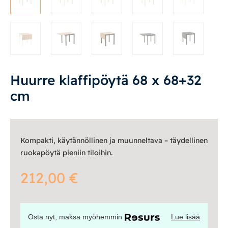
Työpöydät ja työtuolit
Matot
Ulkokalusteet
Huurre klaffipöytä 68 x 68+32
Valaisimet
cm
Vuodesohvat
Kompakti, käytännöllinen ja muunneltava – täydellinen
Senioreille
ruokapöytä pieniin tiloihin.
212,00
€
|
|
Oma tili
Yhteystiedot
Ostoskori
Osta nyt, maksa myöhemmin
Lue lisää