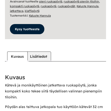
Avainsanat tuotteelle
pieni ruokapöytä
,
ruokapöytä pieniin tiloihin
,
määrä
kompakti ruokapöytä
,
ruokapöytä
,
ruokapöydät
,
Kaluste Hannula
,
jatkettava
,
klaffipöytä
Tuotemerkki:
Kaluste Hannula
Kysy tuotteesta
Kuvaus
Lisätiedot
Kuvaus
Kätevä ja monikäyttöinen jatkettava ruokapöytä, jonka
kompakti koko tekee siitä täydellisen valinnan pienempiin
tiloihin.
Pöydän alas taittuva jatkopala tuo käyttöön kätevät 32 cm