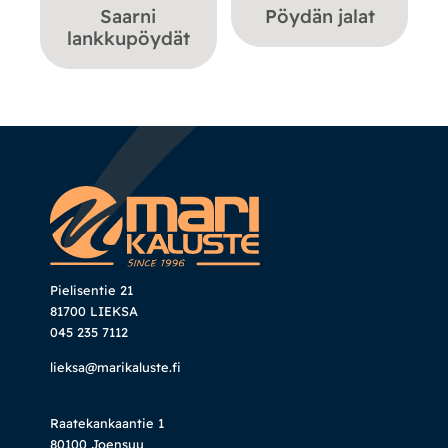
Saarni
Pöydän jalat
lankkupöydät
Pielisentie 21
81700 LIEKSA
045 235 7112
lieksa@marikaluste.fi
Raatekankaantie 1
80100 Joensuu