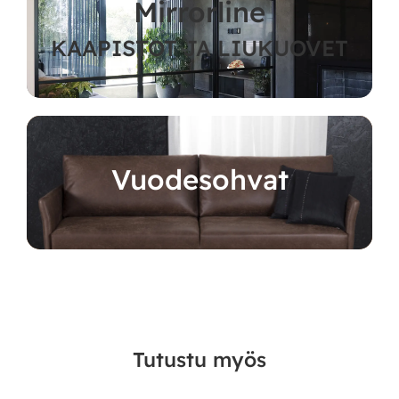
Mirrorline
KAAPISTOT JA LIUKUOVET
Vuodesohvat
Tutustu myös