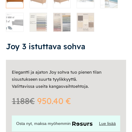
Vuodesohvat
Senioreille
Joy 3 istuttava sohva
|
|
Oma tili
Yhteystiedot
Ostoskori
Elegantti ja ajaton Joy sohva tuo pienen tilan
sisustukseen suurta tyylikkyyttä.
Valittavissa useita kangasvaihtoehtoja.
1188€
950.40 €
Osta nyt, maksa myöhemmin
Lue lisää