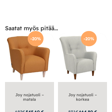
Saatat myös pitää...
-20%
-20%
Joy nojatuoli –
Joy nojatuoli –
matala
korkea
682
€
545.60
€
831
€
664.80
€