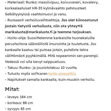
- Materiaali: Runko: massiivipuu, koivuvaneri, kovalevy,
korkealaatuiset HR-35 kylmävaahto pehmusteet.
Selkätyynyissä vaahtomuovi ja vanu.
- Runsaasti verhoiluvaihtoehtoja.
Jos olet kiinnostunut
jostain tietystä verhoilusta, niin ota yhteyttä
marikaluste@marikaluste.fi ja teemme tarjouksen.
- Hoito-ohje: Suosittelemme kankaisille huonekaluille
perushoitona säännöllistä imurointia ja tuuletusta. Jos
kankaalle kaatuu tai putoaa jotain, puhdista tahra
välittömästi pyyhkimällä. Mitä nopeammin sen parempi.
Vedessä voi olla kevyt saippualiuos.
- Takuu: Runko- ja jousistotakuu 10 vuotta.
- Tutustu myös softcaren
hoito-ainesettiin.
- Napitukset samalla kankaalla, kuin muukin verhoilu.
Mitat:
- leveys: 184 cm
- korkeus: 88 cm
- syvyys: 83 cm