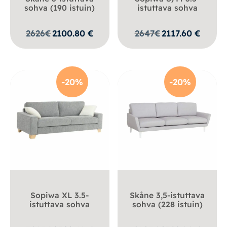
sohva (190 istuin)
istuttava sohva
2626
€
2100.80
€
2647
€
2117.60
€
-20%
-20%
Sopiwa XL 3.5-
Skåne 3,5-istuttava
istuttava sohva
sohva (228 istuin)