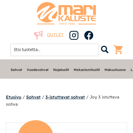
OUTLET
Sohvat
Vuodesohvat
Nojatuolit
Mekanismituolit
Makuuhuone
L
Etusivu
/
Sohvat
/
3-istuttavat sohvat
/ Joy 3 istuttava
sohva
Sohvat
Nojatuolit