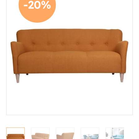
-20%
Mekanismituolit
Makuuhuone
Pöydät ja tuolit
Säilytys
Työpöydät ja työtuolit
Matot
Ulkokalusteet
Valaisimet