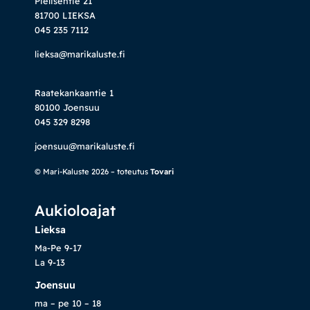
Pielisentie 21
81700 LIEKSA
045 235 7112
lieksa@marikaluste.fi
Raatekankaantie 1
80100 Joensuu
045 329 8298
joensuu@marikaluste.fi
© Mari-Kaluste 2026 – toteutus
Tovari
Aukioloajat
Lieksa
Ma-Pe 9-17
La 9-13
Joensuu
ma – pe 10 – 18