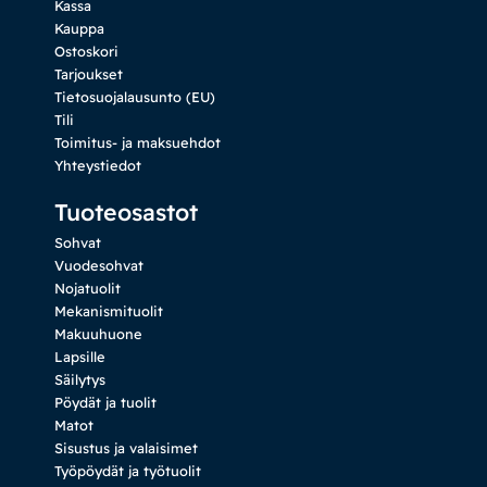
Kassa
Kauppa
Ostoskori
Tarjoukset
Tietosuojalausunto (EU)
Tili
Toimitus- ja maksuehdot
Yhteystiedot
Tuoteosastot
Sohvat
Vuodesohvat
Nojatuolit
Mekanismituolit
Makuuhuone
Lapsille
Säilytys
Pöydät ja tuolit
Matot
Sisustus ja valaisimet
Työpöydät ja työtuolit