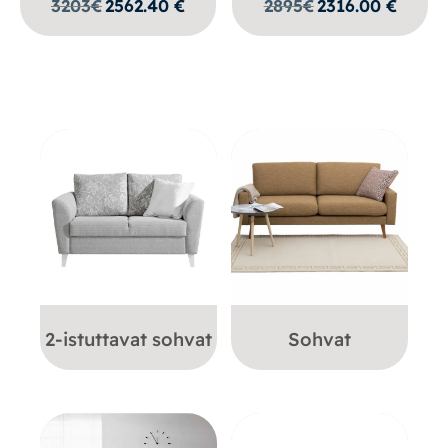
3203
€
2562.40
€
2895
€
2316.00
€
2-istuttavat sohvat
Sohvat