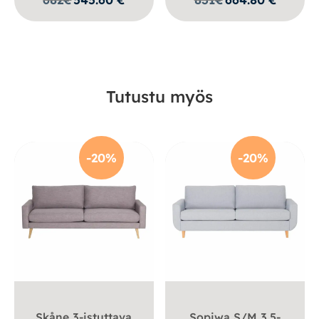
Tutustu myös
-20%
-20%
Skåne 3-istuttava
Sopiwa S/M 3.5-