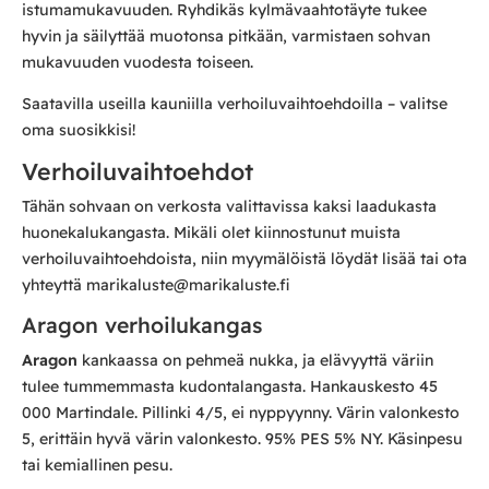
istumamukavuuden. Ryhdikäs kylmävaahtotäyte tukee
hyvin ja säilyttää muotonsa pitkään, varmistaen sohvan
mukavuuden vuodesta toiseen.
Saatavilla useilla kauniilla verhoiluvaihtoehdoilla – valitse
oma suosikkisi!
Verhoiluvaihtoehdot
Tähän sohvaan on verkosta valittavissa kaksi laadukasta
huonekalukangasta. Mikäli olet kiinnostunut muista
verhoiluvaihtoehdoista, niin myymälöistä löydät lisää tai ota
yhteyttä marikaluste@marikaluste.fi
Aragon verhoilukangas
Aragon
kankaassa on pehmeä nukka, ja elävyyttä väriin
tulee tummemmasta kudontalangasta. Hankauskesto 45
000 Martindale. Pillinki 4/5, ei nyppyynny. Värin valonkesto
5, erittäin hyvä värin valonkesto. 95% PES 5% NY. Käsinpesu
tai kemiallinen pesu.