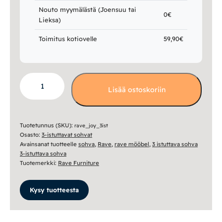
Nouto myymälästä (Joensuu tai
0€
Lieksa)
Toimitus kotiovelle
59,90€
Joy
Lisää ostoskoriin
3
istuttava
sohva
määrä
Tuotetunnus (SKU):
rave_joy_3ist
Osasto:
3-istuttavat sohvat
Avainsanat tuotteelle
sohva
,
Rave
,
rave mööbel
,
3 istuttava sohva
3-istuttava sohva
Tuotemerkki:
Rave Furniture
Kysy tuotteesta