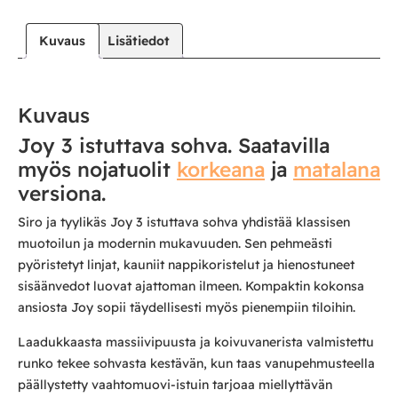
Kuvaus
Lisätiedot
Kuvaus
Joy 3 istuttava sohva. Saatavilla
myös nojatuolit
korkeana
ja
matalana
versiona.
Siro ja tyylikäs Joy 3 istuttava sohva yhdistää klassisen
muotoilun ja modernin mukavuuden. Sen pehmeästi
pyöristetyt linjat, kauniit nappikoristelut ja hienostuneet
sisäänvedot luovat ajattoman ilmeen. Kompaktin kokonsa
ansiosta Joy sopii täydellisesti myös pienempiin tiloihin.
Laadukkaasta massiivipuusta ja koivuvanerista valmistettu
runko tekee sohvasta kestävän, kun taas vanupehmusteella
päällystetty vaahtomuovi-istuin tarjoaa miellyttävän