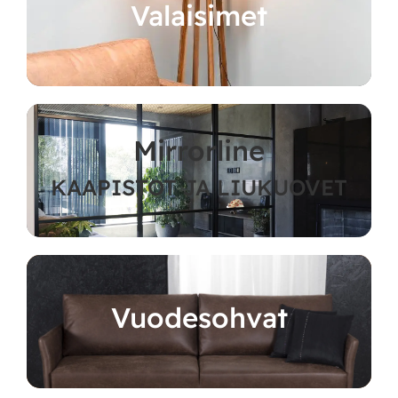
Valaisimet
Mirrorline
KAAPISTOT JA LIUKUOVET
Vuodesohvat