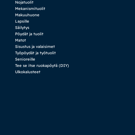
Nojatuolit
Mekanismituolit
Makuuhuone
Lapsille
Säilytys
Pöydät ja tuolit
Matot
Sisustus ja valaisimet
Työpöydät ja työtuolit
Senioreille
Tee se itse ruokapöytä (DIY)
Ulkokalusteet