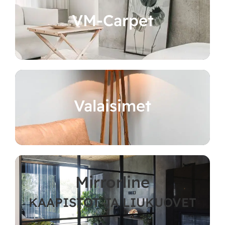
VM-Carpet
Valaisimet
Mirrorline
KAAPISTOT JA LIUKUOVET