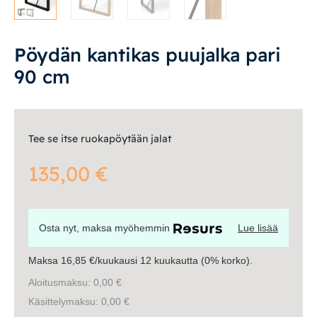
Vuodesohvat
Pöydän kantikas puujalka pari
Senioreille
90 cm
|
|
Oma tili
Yhteystiedot
Ostoskori
Tee se itse ruokapöytään jalat
135,00
€
Osta nyt, maksa myöhemmin
Lue lisää
Maksa 16,85 €/kuukausi 12 kuukautta (0% korko).
Aloitusmaksu: 0,00 €
Käsittelymaksu: 0,00 €