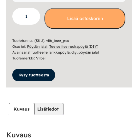
Pöydän
Lisää ostoskoriin
kantikas
puujalka
pari
90
Tuotetunnus (SKU):
vilb_kant_puu
Osastot:
Pöydän jalat
,
Tee se itse ruokapöytä (DIY)
cm
Avainsanat tuotteelle
lankkupöytä
,
diy
,
pöydän jalat
määrä
Tuotemerkki:
Vilbel
Kysy tuotteesta
Kuvaus
Lisätiedot
Kuvaus