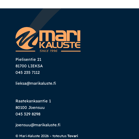
Pielisentie 21
81700 LIEKSA
045 235 7112
lieksa@marikaluste.fi
Raatekankaantie 1
80100 Joensuu
045 329 8298
joensuu@marikaluste.fi
© Mari-Kaluste 2026 – toteutus
Tovari