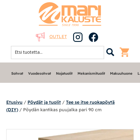
OUTLET
Sohvat
Vuodesohvat
Nojatuolit
Mekanismituolit
Makuuhuone
L
Etusivu
/
Pöydät ja tuolit
/
Tee se itse ruokapöytä
(DIY)
/ Pöydän kantikas puujalka pari 90 cm
Sohvat
Nojatuolit