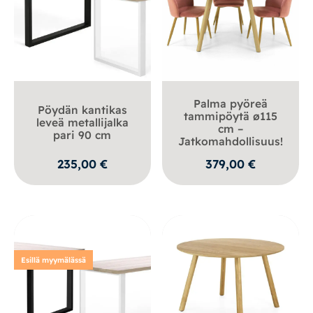
Palma pyöreä
Pöydän kantikas
tammipöytä ø115
leveä metallijalka
cm –
pari 90 cm
Jatkomahdollisuus!
235,00
€
379,00
€
Esillä myymälässä