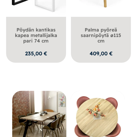
Pöydän kantikas
Palma pyöreä
kapea metallijalka
saarnipöytä ø115
pari 74 cm
cm
235,00
€
409,00
€