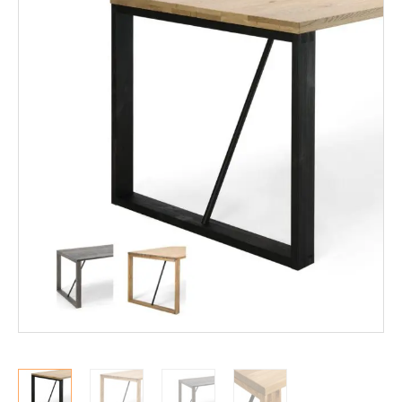
Mekanismituolit
Makuuhuone
Pöydät ja tuolit
Säilytys
Työpöydät ja työtuolit
Matot
Ulkokalusteet
Valaisimet