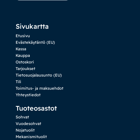
Sivukartta
Etusivu
Evästekäytäntö (EU)
Kassa
Kauppa
Ostoskori
Tarjoukset
Tietosuojalausunto (EU)
Tili
Toimitus- ja maksuehdot
Yhteystiedot
Tuoteosastot
Sohvat
Vuodesohvat
Nojatuolit
Mekanismituolit