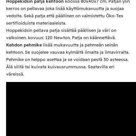
Hoppekidsin patja
kehtoon
koossa 80x40x7 cm. Patjan ylin
kerros on pellavaa joka lisää käyttömukavuutta ja suojaa
vedolta. Sekä patja että päällinen on valmistettu Öko-Tex
sertifioiduista materiaaleista.
Hoppekidsin pellava patja sisältää päällisen ja väri on
valkoinen. kovuus: 120 Newton. Patja on käännettävä.
Kehdon pehmike
lisää mukavuutta ja pehmeän seinän
kehtoon. Se suojelee vauvaa kylmältä ilmalta ja ilmavirralta.
Pehmike on helppo asettaa ja se voidaan pestä 30 asteessa.
Älä silitä tai kuivata kuivausrummussa. Saatavilla eri
väreissä.