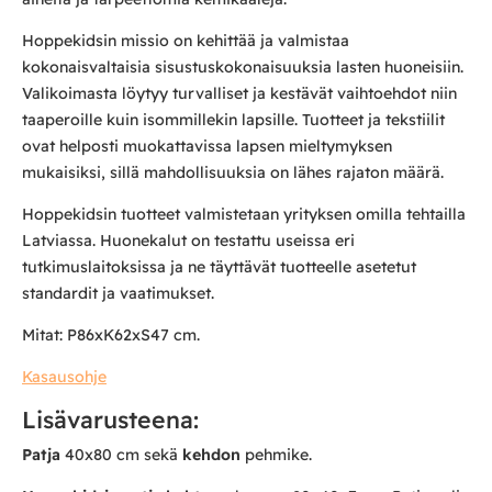
Hoppekidsin missio on kehittää ja valmistaa
kokonaisvaltaisia sisustuskokonaisuuksia lasten huoneisiin.
Valikoimasta löytyy turvalliset ja kestävät vaihtoehdot niin
taaperoille kuin isommillekin lapsille. Tuotteet ja tekstiilit
ovat helposti muokattavissa lapsen mieltymyksen
mukaisiksi, sillä mahdollisuuksia on lähes rajaton määrä.
Hoppekidsin tuotteet valmistetaan yrityksen omilla tehtailla
Latviassa. Huonekalut on testattu useissa eri
tutkimuslaitoksissa ja ne täyttävät tuotteelle asetetut
standardit ja vaatimukset.
Mitat: P86xK62xS47 cm.
Kasausohje
Lisävarusteena:
Patja
40x80 cm sekä
kehdon
pehmike.