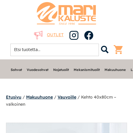
OUTLET
Sohvat
Vuodesohvat
Nojatuolit
Mekanismituolit
Makuuhuone
L
Etusivu
/
Makuuhuone
/
Vauvoille
/ Kehto 40x80cm –
valkoinen
Sohvat
Nojatuolit