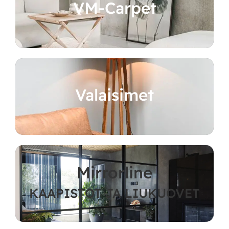
VM-Carpet
Valaisimet
Mirrorline
KAAPISTOT JA LIUKUOVET