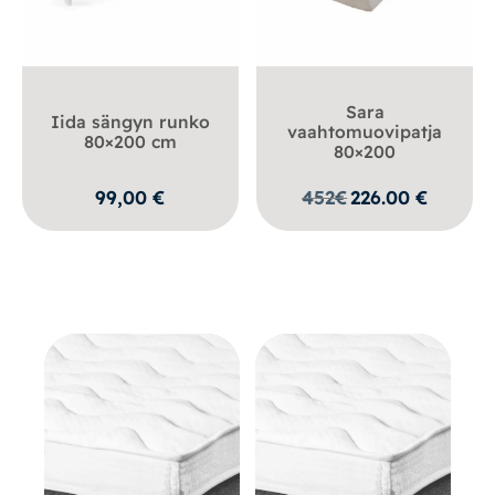
Sara
Iida sängyn runko
vaahtomuovipatja
80×200 cm
80×200
99,00
€
452
€
226.00
€