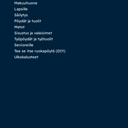
Makuuhuone
Lapsille
Säilytys
Pöydät ja tuolit
Matot
Sisustus ja valaisimet
Työpöydät ja työtuolit
Senioreille
Tee se itse ruokapöytä (DIY)
Ulkokalusteet