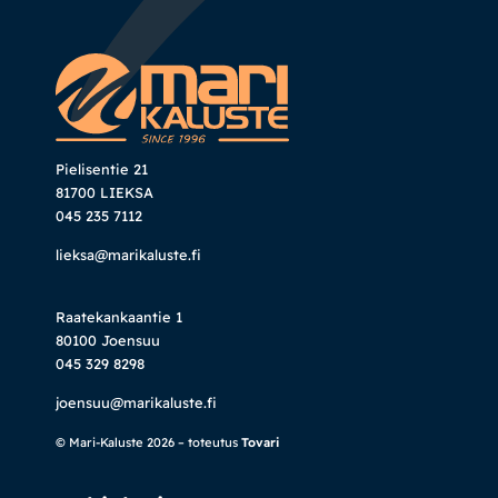
Pielisentie 21
81700 LIEKSA
045 235 7112
lieksa@marikaluste.fi
Raatekankaantie 1
80100 Joensuu
045 329 8298
joensuu@marikaluste.fi
© Mari-Kaluste 2026 – toteutus
Tovari