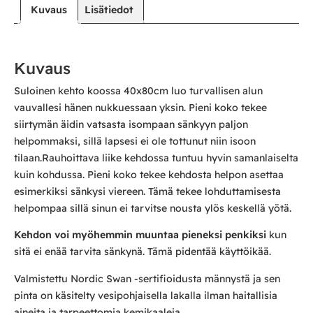
Kuvaus
Lisätiedot
Kuvaus
Suloinen kehto koossa 40x80cm luo turvallisen alun
vauvallesi hänen nukkuessaan yksin. Pieni koko tekee
siirtymän äidin vatsasta isompaan sänkyyn paljon
helpommaksi, sillä lapsesi ei ole tottunut niin isoon
tilaan.Rauhoittava liike kehdossa tuntuu hyvin samanlaiselta
kuin kohdussa. Pieni koko tekee kehdosta helpon asettaa
esimerkiksi sänkysi viereen. Tämä tekee lohduttamisesta
helpompaa sillä sinun ei tarvitse nousta ylös keskellä yötä.
Kehdon voi myöhemmin muuntaa pieneksi penkiksi
kun
sitä ei enää tarvita sänkynä. Tämä pidentää käyttöikää.
Valmistettu Nordic Swan -sertifioidusta männystä ja sen
pinta on käsitelty vesipohjaisella lakalla ilman haitallisia
aineita ja tarpeettomia kemikaaleja.