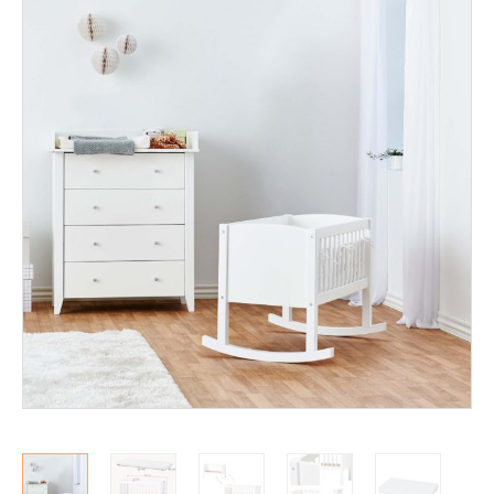
Mekanismituolit
Makuuhuone
Pöydät ja tuolit
Säilytys
Työpöydät ja työtuolit
Matot
Ulkokalusteet
Valaisimet