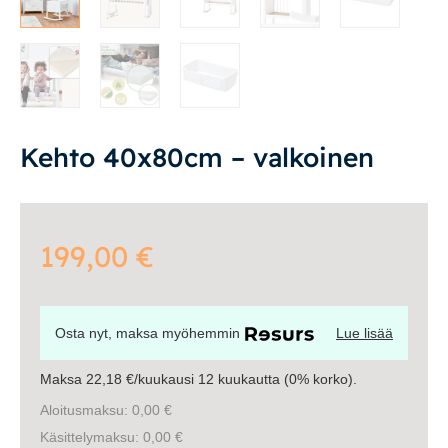
Vuodesohvat
Senioreille
Kehto 40x80cm – valkoinen
|
|
Oma tili
Yhteystiedot
Ostoskori
199,00
€
Osta nyt, maksa myöhemmin
Lue lisää
Maksa 22,18 €/kuukausi 12 kuukautta (0% korko).
Aloitusmaksu: 0,00 €
Käsittelymaksu: 0,00 €