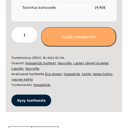
Toimitus kotiovelle
19,90€
Kehto
Lisää ostoskoriin
40x80cm
-
valkoinen
määrä
Tuotetunnus (SKU):
36-4262-82-04L
Osastot:
Hoppekids tuotteet
,
Vauvoille
,
Lasten sängyt ja patjat
,
Lapsille
,
Vauvoille
Avainsanat tuotteelle
Eco dream
,
hoppekids
,
kehto
,
lasten kehto
,
vauvan kehto
Tuotemerkki:
Hoppekids
Kysy tuotteesta