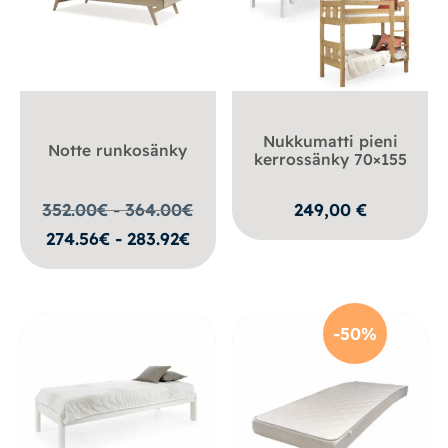
Nukkumatti pieni
Notte runkosänky
kerrossänky 70×155
352.00€ - 364.00
€
249,00
€
274.56€ - 283.92€
-50%