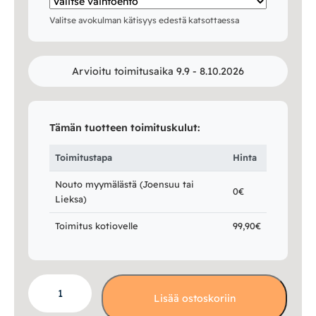
Valitse avokulman kätisyys edestä katsottaessa
Arvioitu toimitusaika 9.9 - 8.10.2026
Tämän tuotteen toimituskulut:
Toimitustapa
Hinta
Nouto myymälästä (Joensuu tai
0€
Lieksa)
Toimitus kotiovelle
99,90€
Kelo
Lisää ostoskoriin
avokulmasohva
määrä