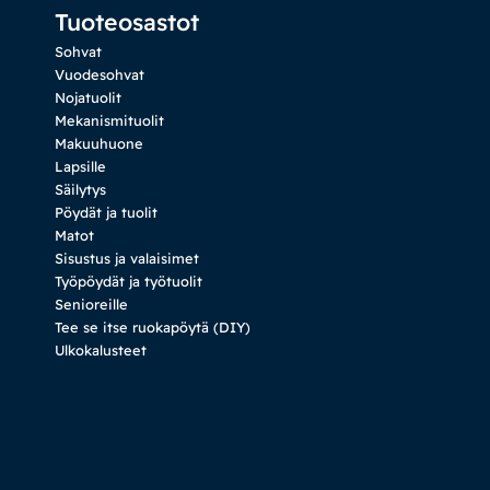
Tuoteosastot
Sohvat
Vuodesohvat
Nojatuolit
Mekanismituolit
Makuuhuone
Lapsille
Säilytys
Pöydät ja tuolit
Matot
Sisustus ja valaisimet
Työpöydät ja työtuolit
Senioreille
Tee se itse ruokapöytä (DIY)
Ulkokalusteet