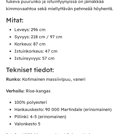
tukeva puurunko ja istuintyynyissä on jämäkkää
kimmovaahtoa sekä miellyttävän pehmeää höyhentä.
Mitat:
Leveys: 296 cm
Syvyys: 218 cm / 97 cm
Korkeus: 87 cm
Istuinkorkeus: 47 cm
Istuinsyvyys: 57 cm
Tekniset tiedot:
Runko:
Kotimainen massiivipuu, vaneri
Verhoilu:
Rise-kangas
100% polyesteri
Hankauskesto: 90 000 Martindale (erinomainen)
Pillinki: 4-5 (erinomainen)
Valonkesto 5