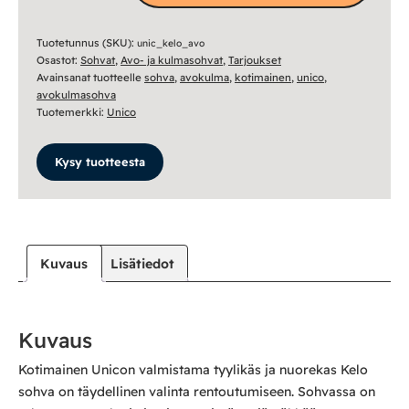
Tuotetunnus (SKU):
unic_kelo_avo
Osastot:
Sohvat
,
Avo- ja kulmasohvat
,
Tarjoukset
Avainsanat tuotteelle
sohva
,
avokulma
,
kotimainen
,
unico
,
avokulmasohva
Tuotemerkki:
Unico
Kysy tuotteesta
Kuvaus
Lisätiedot
Kuvaus
Kotimainen Unicon valmistama tyylikäs ja nuorekas Kelo
sohva on täydellinen valinta rentoutumiseen. Sohvassa on