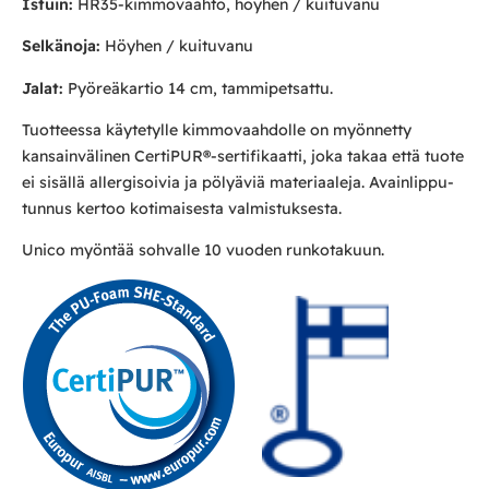
Istuin:
HR35-kimmovaahto, höyhen / kuituvanu
Selkänoja:
Höyhen / kuituvanu
Jalat:
Pyöreäkartio 14 cm, tammipetsattu.
Tuotteessa käytetylle kimmovaahdolle on myönnetty
kansainvälinen CertiPUR
®
-sertifikaatti, joka takaa että tuote
ei sisällä allergisoivia ja pölyäviä materiaaleja. Avainlippu­
tunnus kertoo kotimaisesta valmistuksesta.
Unico myöntää sohvalle 10 vuoden runkotakuun.