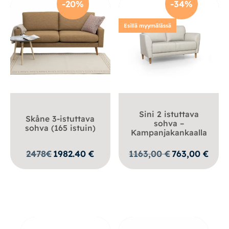
-20%
-34%
Esillä myymälässä
Sini 2 istuttava
Skåne 3-istuttava
sohva –
sohva (165 istuin)
Kampanjakankaalla
Alkuperäinen
Nykyi
2478
€
1982.40
€
1163,00
€
763,00
€
hinta
hinta
oli:
on:
1163,00 €.
763,00 