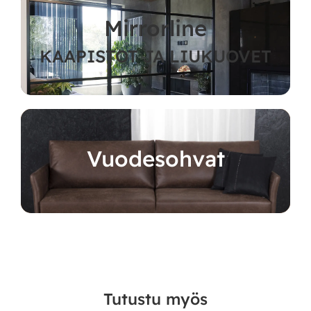
Mirrorline
KAAPISTOT JA LIUKUOVET
Vuodesohvat
Tutustu myös