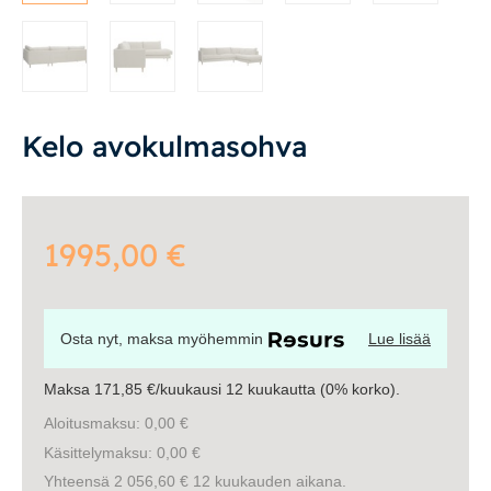
Säilytys
Työpöydät ja työtuolit
Kelo avokulmasohva
Matot
Ulkokalusteet
1995,00
€
Valaisimet
Vuodesohvat
Osta nyt, maksa myöhemmin
Lue lisää
Maksa 171,85 €/kuukausi 12 kuukautta (0% korko).
Senioreille
Aloitusmaksu: 0,00 €
Käsittelymaksu: 0,00 €
|
|
Oma tili
Yhteystiedot
Ostoskori
Yhteensä 2 056,60 € 12 kuukauden aikana.