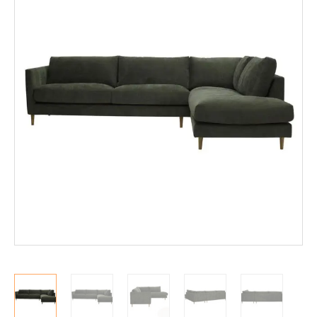
Löhösohvat
Avo- ja kulmasohvat
2-istuttavat sohvat
3-istuttavat sohvat
Divaanisohvat
Sohvan hoitoaineet
Nojatuolit
Mekanismituolit
Makuuhuone
Pöydät ja tuolit