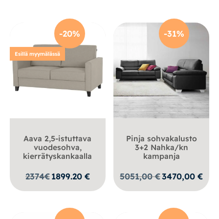
-20%
-31%
Esillä myymälässä
Aava 2,5-istuttava
Pinja sohvakalusto
vuodesohva,
3+2 Nahka/kn
kierrätyskankaalla
kampanja
Alkuperäinen
Nyky
2374
€
1899.20
€
5051,00
€
3470,00
€
hinta
hinta
oli:
on:
5051,00 €.
3470,