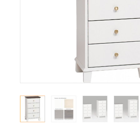
Makuuhuone
Pöydät ja tuolit
Säilytys
Hyllyt
Kaapit
Komerot
Laatikostot
Vitriinit
Tasot
Senkit
Työpöydät ja työtuolit