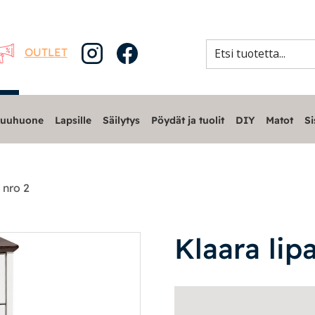
OUTLET
uuhuone
Lapsille
Säilytys
Pöydät ja tuolit
DIY
Matot
Si
 nro 2
Klaara lip