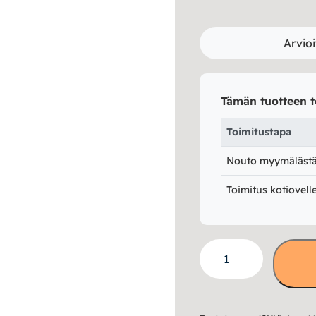
Arvioi
Tämän tuotteen t
Toimitustapa
Nouto myymälästä 
Toimitus kotiovell
Klaara
lipasto
nro
2