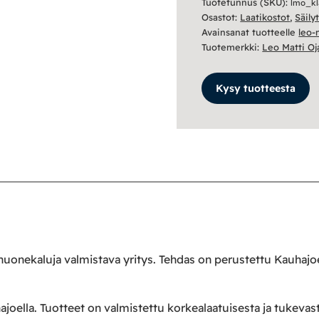
Tuotetunnus (SKU):
lmo_kl
määrä
Osastot:
Laatikostot
,
Säily
Avainsanat tuotteelle
leo-
Tuotemerkki:
Leo Matti Oj
Kysy tuotteesta
 huonekaluja valmistava yritys. Tehdas on perustettu Kauhaj
joella. Tuotteet on valmistettu korkealaatuisesta ja tukevas