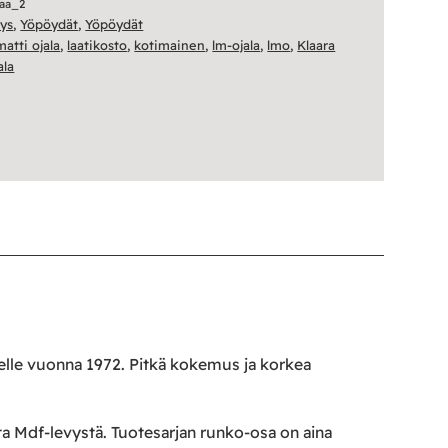
aa_2
tys
,
Yöpöydät
,
Yöpöydät
matti ojala
,
laatikosto
,
kotimainen
,
lm-ojala
,
lmo
,
Klaara
ala
oelle vuonna 1972. Pitkä kokemus ja korkea
ta Mdf-levystä. Tuotesarjan runko-osa on aina