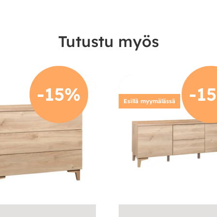
Tutustu myös
-15%
-1
Esillä myymälässä