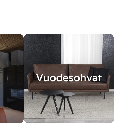
e
Vuodesohvat
A