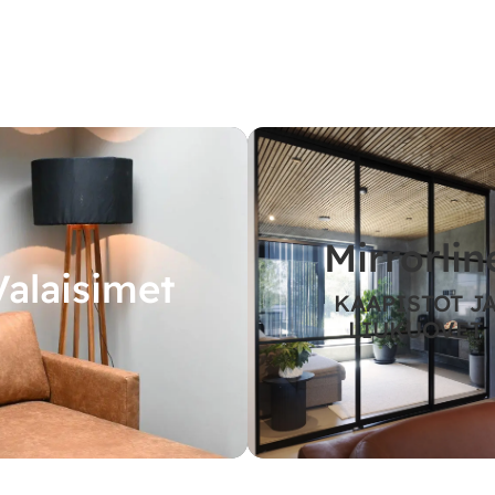
Mirrorlin
Valaisimet
KAAPISTOT J
LIUKUOVET