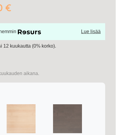
0 €
öhemmin
Lue lisää
 12 kuukautta (0% korko).
kuukauden aikana.
i