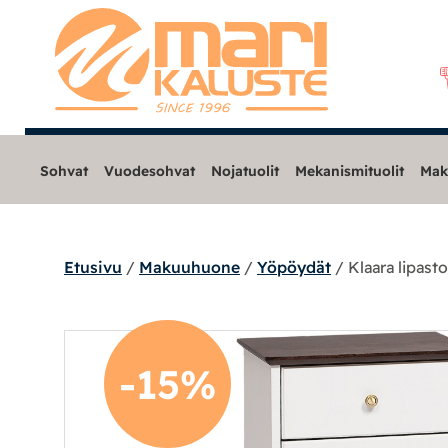
Sohvat
Vuodesohvat
Nojatuolit
Mekanismituolit
Mak
Etusivu
/
Makuuhuone
/
Yöpöydät
/ Klaara lipasto
Sohvat
Nojatuolit
-15%
Mekanismituolit