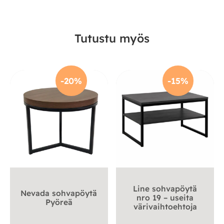
Tutustu myös
-20%
-15%
Line sohvapöytä
Nevada sohvapöytä
nro 19 – useita
Pyöreä
värivaihtoehtoja