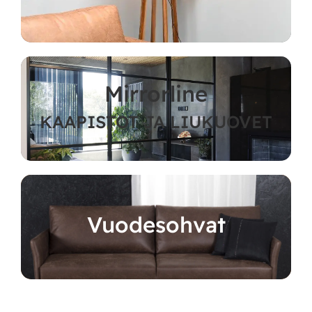
Mirrorline
KAAPISTOT JA LIUKUOVET
Vuodesohvat