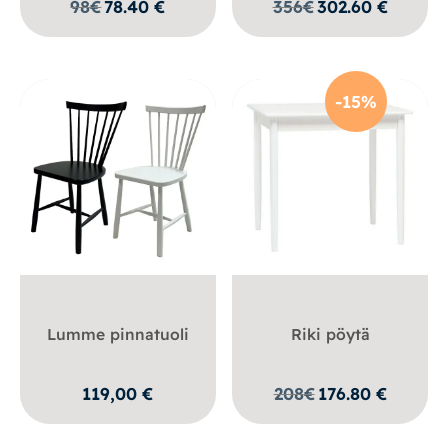
98
€
78.40
€
356
€
302.60
€
-15%
Lumme pinnatuoli
Riki pöytä
119,00
€
208
€
176.80
€