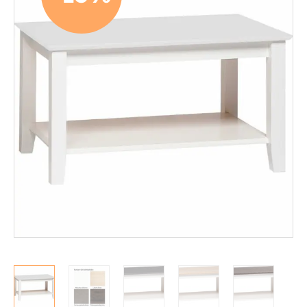
Mekanismituolit
Makuuhuone
Pöydät ja tuolit
Ruokaryhmät
Penkit ja lankkupenkit
Tuolit
Ruokapöydät
Sohvapöydät
Säilytys