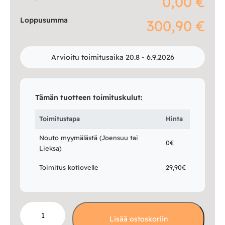
0,00 €
Loppusumma
300,90 €
Arvioitu toimitusaika 20.8 - 6.9.2026
Tämän tuotteen toimituskulut:
Toimitustapa
Hinta
Nouto myymälästä (Joensuu tai
0€
Lieksa)
Toimitus kotiovelle
29,90€
Klaara
Lisää ostoskoriin
sohvapöytä