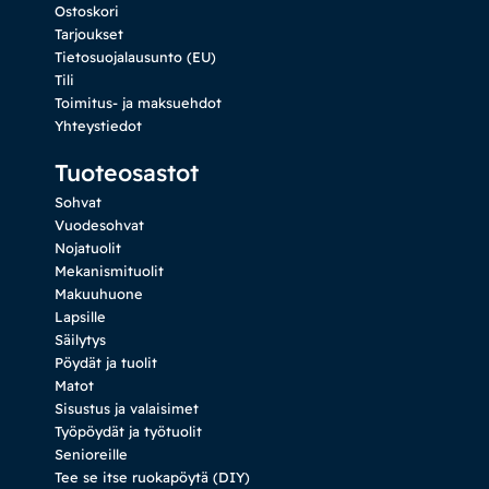
Ostoskori
Tarjoukset
Tietosuojalausunto (EU)
Tili
Toimitus- ja maksuehdot
Yhteystiedot
Tuoteosastot
Sohvat
Vuodesohvat
Nojatuolit
Mekanismituolit
Makuuhuone
Lapsille
Säilytys
Pöydät ja tuolit
Matot
Sisustus ja valaisimet
Työpöydät ja työtuolit
Senioreille
Tee se itse ruokapöytä (DIY)