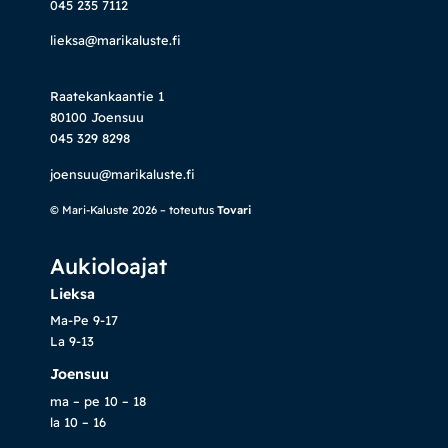
045 235 7112
lieksa@marikaluste.fi
Raatekankaantie 1
80100 Joensuu
045 329 8298
joensuu@marikaluste.fi
© Mari-Kaluste 2026 – toteutus
Tovari
Aukioloajat
Lieksa
Ma-Pe 9-17
La 9-13
Joensuu
ma – pe 10 – 18
la 10 – 16