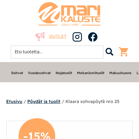
OUTLET
Sohvat
Vuodesohvat
Nojatuolit
Mekanismituolit
Makuuhuone
L
Etusivu
/
Pöydät ja tuolit
/ Klaara sohvapöytä nro 25
Sohvat
-15%
Nojatuolit