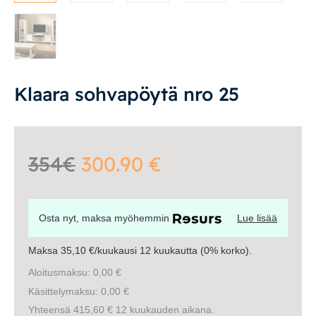
Työpöydät ja työtuolit
Matot
Ulkokalusteet
Klaara sohvapöytä nro 25
Valaisimet
354€
300.90 €
Vuodesohvat
Senioreille
Osta nyt, maksa myöhemmin
Lue lisää
Maksa 35,10 €/kuukausi 12 kuukautta (0% korko).
|
|
Oma tili
Yhteystiedot
Ostoskori
Aloitusmaksu: 0,00 €
Käsittelymaksu: 0,00 €
Yhteensä 415,60 € 12 kuukauden aikana.