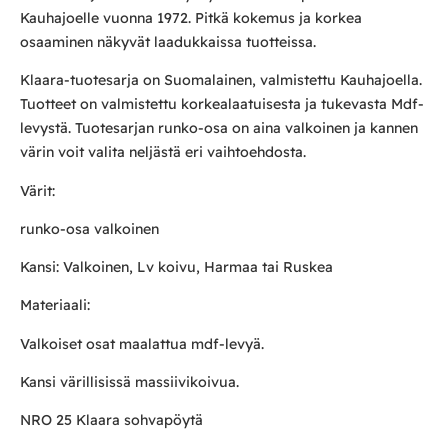
Kauhajoelle vuonna 1972. Pitkä kokemus ja korkea
osaaminen näkyvät laadukkaissa tuotteissa.
Klaara-tuotesarja on Suomalainen, valmistettu Kauhajoella.
Tuotteet on valmistettu korkealaatuisesta ja tukevasta Mdf-
levystä. Tuotesarjan runko-osa on aina valkoinen ja kannen
värin voit valita neljästä eri vaihtoehdosta.
Värit:
runko-osa valkoinen
Kansi: Valkoinen, Lv koivu, Harmaa tai Ruskea
Materiaali:
Valkoiset osat maalattua mdf-levyä.
Kansi värillisissä massiivikoivua.
NRO 25 Klaara sohvapöytä