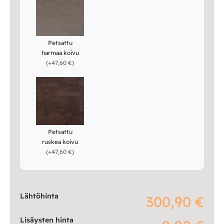
Petsattu
harmaa koivu
(
+47,60 €
)
Petsattu
ruskea koivu
(
+47,60 €
)
Lähtöhinta
300,90 €
Lisäysten hinta