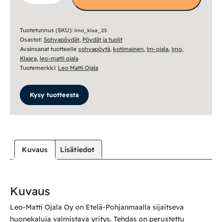
nro
25
määrä
Tuotetunnus (SKU):
lmo_klaa_25
Osastot:
Sohvapöydät
,
Pöydät ja tuolit
Avainsanat tuotteelle
sohvapöytä
,
kotimainen
,
lm-ojala
,
lmo
,
Klaara
,
leo-matti ojala
Tuotemerkki:
Leo Matti Ojala
Kysy tuotteesta
Kuvaus
Lisätiedot
Kuvaus
Leo-Matti Ojala Oy on Etelä-Pohjanmaalla sijaitseva
huonekaluja valmistava yritys. Tehdas on perustettu