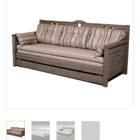
Mekanismituolit
Makuuhuone
Pöydät ja tuolit
Säilytys
Työpöydät ja työtuolit
Matot
Ulkokalusteet
Valaisimet