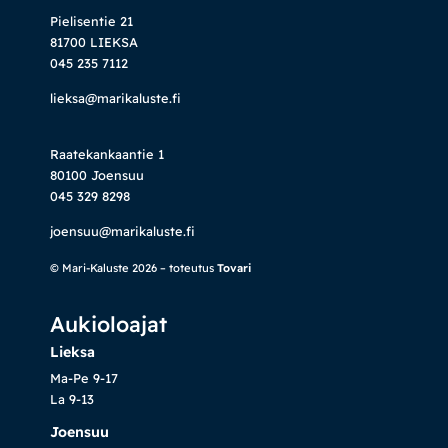
Pielisentie 21
81700 LIEKSA
045 235 7112
lieksa@marikaluste.fi
Raatekankaantie 1
80100 Joensuu
045 329 8298
joensuu@marikaluste.fi
© Mari-Kaluste 2026 – toteutus
Tovari
Aukioloajat
Lieksa
Ma-Pe 9-17
La 9-13
Joensuu