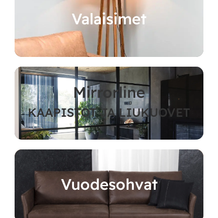
Valaisimet
Mirrorline
KAAPISTOT JA LIUKUOVET
Vuodesohvat