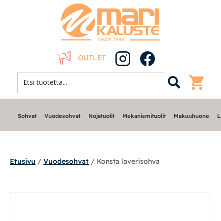
OUTLET
Sohvat
Vuodesohvat
Nojatuolit
Mekanismituolit
Makuuhuone
L
Etusivu
/
Vuodesohvat
/ Konsta laverisohva
Sohvat
Nojatuolit