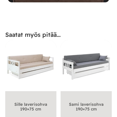
Saatat myös pitää...
Sille laverisohva
Sami laverisohva
190×75 cm
190×75 cm