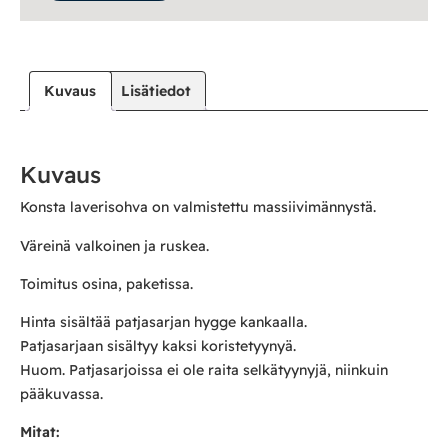
Kuvaus
Lisätiedot
Kuvaus
Konsta laverisohva on valmistettu massiivimännystä.
Väreinä valkoinen ja ruskea.
Toimitus osina, paketissa.
Hinta sisältää patjasarjan hygge kankaalla.
Patjasarjaan sisältyy kaksi koristetyynyä.
Huom. Patjasarjoissa ei ole raita selkätyynyjä, niinkuin
pääkuvassa.
Mitat: