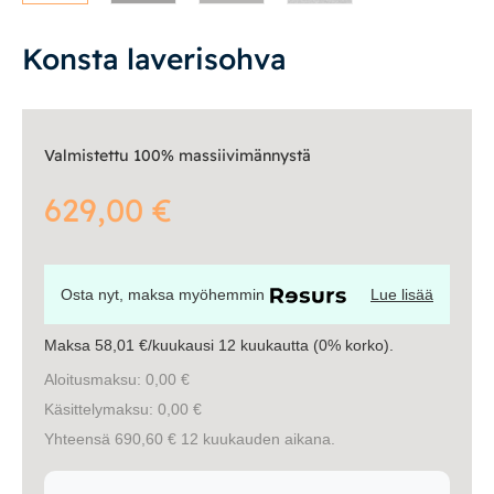
Vuodesohvat
Konsta laverisohva
Senioreille
Valmistettu 100% massiivimännystä
|
|
Oma tili
Yhteystiedot
Ostoskori
629,00
€
Osta nyt, maksa myöhemmin
Lue lisää
Maksa 58,01 €/kuukausi 12 kuukautta (0% korko).
Aloitusmaksu: 0,00 €
Käsittelymaksu: 0,00 €
Yhteensä 690,60 € 12 kuukauden aikana.