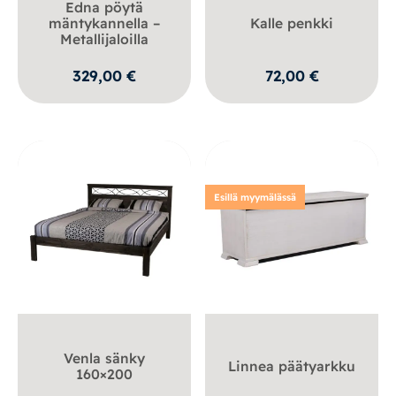
Edna pöytä
mäntykannella –
Kalle penkki
Metallijaloilla
329,00
€
72,00
€
Esillä myymälässä
Venla sänky
Linnea päätyarkku
160×200