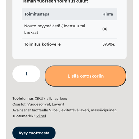
Tämän tuotteen toimituskulut:
Toimitustapa
Hinta
Nouto myymälästä (Joensuu tai
0€
Lieksa)
Toimitus kotiovelle
59,90€
Konsta
Lisää ostoskoriin
laverisohva
määrä
Tuotetunnus (SKU):
vilb_vs_kons
Osastot:
Vuodesohvat
,
Laverit
Avainsanat tuotteelle
Vilbel
,
levitettävä laveri
,
massiivipuinen
Tuotemerkki:
Vilbel
Kysy tuotteesta