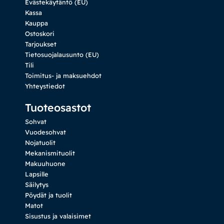
Evästekäytäntö (EU)
Kassa
Kauppa
Ostoskori
Tarjoukset
Tietosuojalausunto (EU)
Tili
Toimitus- ja maksuehdot
Yhteystiedot
Tuoteosastot
Sohvat
Vuodesohvat
Nojatuolit
Mekanismituolit
Makuuhuone
Lapsille
Säilytys
Pöydät ja tuolit
Matot
Sisustus ja valaisimet