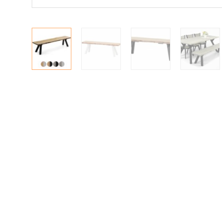
Ulkokalusteet
Valaisimet
Vuodesohvat
Senioreille
|
|
Oma tili
Yhteystiedot
Ostoskori