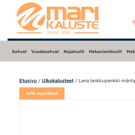
Sohvat
Vuodesohvat
Nojatuolit
Mekanismituolit
Mak
Etusivu
/
Ulkokalusteet
/ Lana lankkupenkki mäntyk
Sohvat
Esillä myymälässä
Nojatuolit
Mekanismituolit