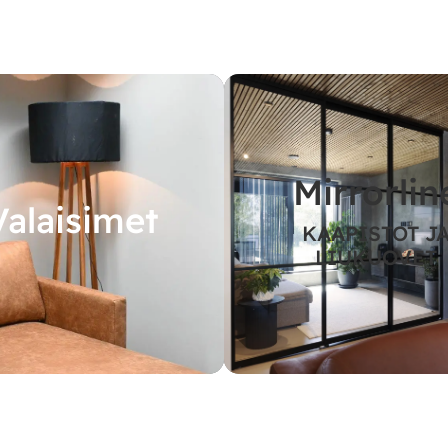
Mirrorlin
Valaisimet
KAAPISTOT J
LIUKUOVET