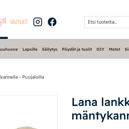
OUTLET
uuhuone
Lapsille
Säilytys
Pöydät ja tuolit
DIY
Matot
Si
annella – Puujaloilla
Lana lank
mäntykanne