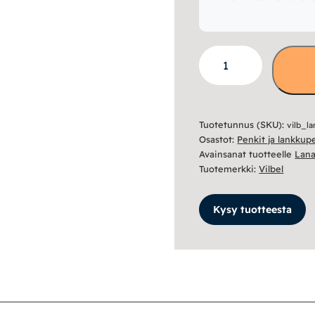
Lana
lankkupenkki
mäntykannella
-
Tuotetunnus (SKU):
vilb_l
Puujaloilla
Osastot:
Penkit ja lankkup
määrä
Avainsanat tuotteelle
Lan
Tuotemerkki:
Vilbel
Kysy tuotteesta