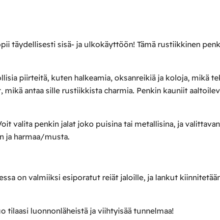
 täydellisesti sisä- ja ulkokäyttöön! Tämä rustiikkinen penk
lisia piirteitä, kuten halkeamia, oksanreikiä ja koloja, mikä te
ikä antaa sille rustiikkista charmia. Penkin kauniit aaltoileva
valita penkin jalat joko puisina tai metallisina, ja valittavan
en ja harmaa/musta.
sa on valmiiksi esiporatut reiät jaloille, ja lankut kiinnitetä
tilaasi luonnonläheistä ja viihtyisää tunnelmaa!