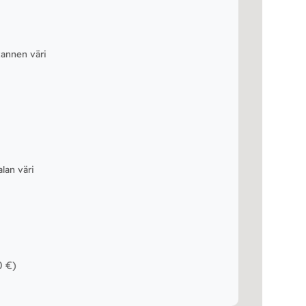
kannen väri
alan väri
0 €
)