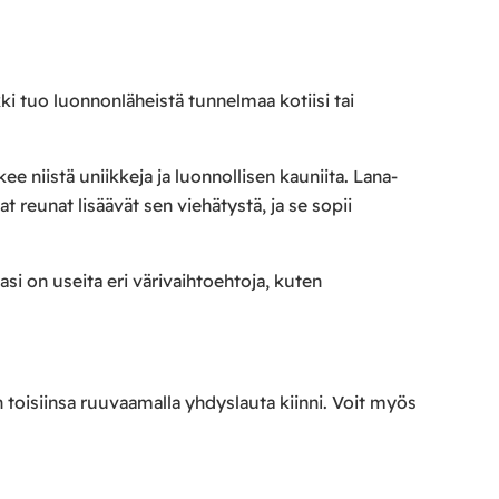
ki tuo luonnonläheistä tunnelmaa kotiisi tai
kee niistä uniikkeja ja luonnollisen kauniita. Lana-
t reunat lisäävät sen viehätystä, ja se sopii
asi on useita eri värivaihtoehtoja, kuten
än toisiinsa ruuvaamalla yhdyslauta kiinni. Voit myös