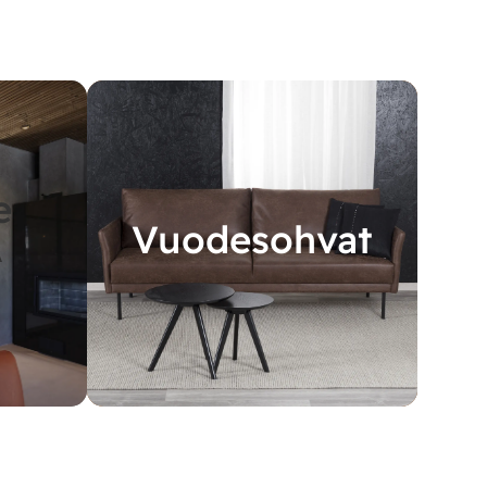
e
Vuodesohvat
A