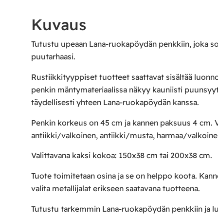
Kuvaus
Tutustu upeaan Lana-ruokapöydän penkkiin, joka sopii
puutarhaasi.
Rustiikkityyppiset tuotteet saattavat sisältää luonnol
penkin mäntymateriaalissa näkyy kauniisti puunsyyt, m
täydellisesti yhteen Lana-ruokapöydän kanssa.
Penkin korkeus on 45 cm ja kannen paksuus 4 cm. Voit 
antiikki/valkoinen, antiikki/musta, harmaa/valkoin
Valittavana kaksi kokoa: 150x38 cm tai 200x38 cm.
Tuote toimitetaan osina ja se on helppo koota. Kannes
valita metallijalat erikseen saatavana tuotteena.
Tutustu tarkemmin Lana-ruokapöydän penkkiin ja luo 