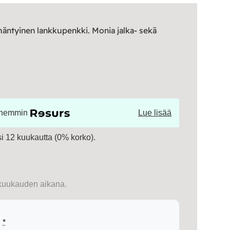
äntyinen lankkupenkki. Monia jalka- sekä
öhemmin
Lue lisää
 12 kuukautta (0% korko).
kuukauden aikana.
i
*