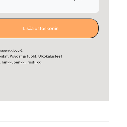
Lisää ostoskoriin
anapenkkipuu-1
enkit
,
Pöydät ja tuolit
,
Ulkokalusteet
a
,
lankkupenkki
,
rustiikki