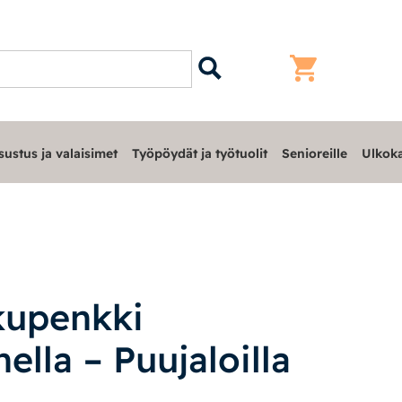
sustus ja valaisimet
Työpöydät ja työtuolit
Senioreille
Ulkoka
kupenkki
lla – Puujaloilla