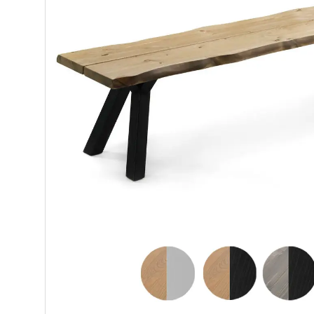
Makuuhuone
Pöydät ja tuolit
Ruokaryhmät
Penkit ja lankkupenkit
Tuolit
Ruokapöydät
Sohvapöydät
Säilytys
Työpöydät ja työtuolit
Matot