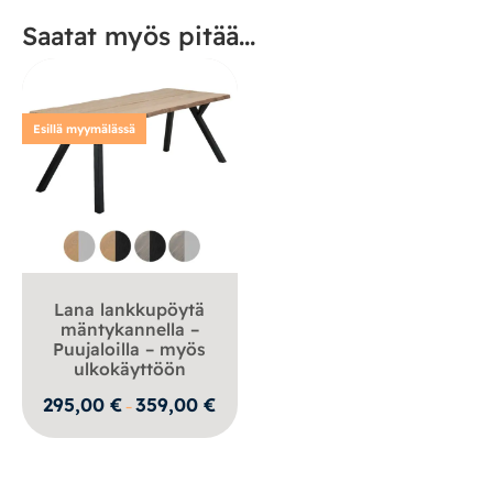
Saatat myös pitää...
Esillä myymälässä
Lana lankkupöytä
mäntykannella –
Puujaloilla – myös
ulkokäyttöön
Hintaluokka:
295,00
€
359,00
€
–
295,00 €
-
359,00 €