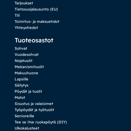
Tarjoukset
Tietosuojalausunto (EU)
Tili
Toimitus- ja maksuehdot
Yhteystiedot
Tuoteosastot
Sohvat
Vuodesohvat
Nojatuolit
Mekanismituolit
Makuuhuone
Lapsille
Säilytys
Pöydät ja tuolit
Matot
Sisustus ja valaisimet
Työpöydät ja työtuolit
Senioreille
Tee se itse ruokapöytä (DIY)
Ulkokalusteet