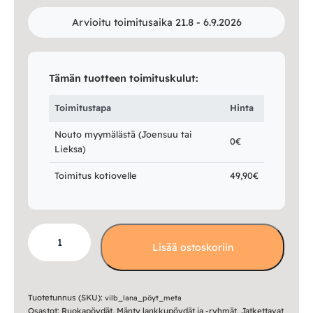
Arvioitu toimitusaika 21.8 - 6.9.2026
Tämän tuotteen toimituskulut:
Toimitustapa
Hinta
Nouto myymälästä (Joensuu tai
0€
Lieksa)
Toimitus kotiovelle
49,90€
Lana
Lisää ostoskoriin
lankkupöytä
mäntykannella
-
Metallijaloilla
Tuotetunnus (SKU):
vilb_lana_pöyt_meta
Osastot:
Ruokapöydät
,
Mänty lankkupöydät ja -ryhmät
,
Jatkettavat