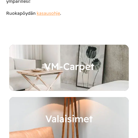
ympärillesi!
Ruokapöydän
kasausohje
.
VM-Carpet
Valaisimet