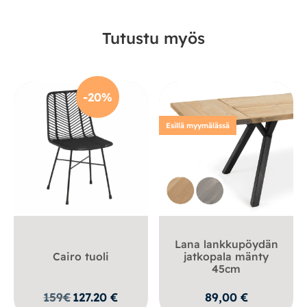
Tutustu myös
-20%
Esillä myymälässä
Lana lankkupöydän
Cairo tuoli
jatkopala mänty
45cm
159
€
127.20
€
89,00
€