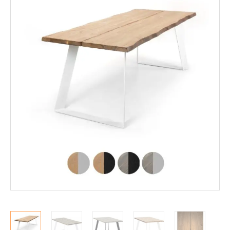
Mekanismituolit
Makuuhuone
Pöydät ja tuolit
Ruokaryhmät
Penkit ja lankkupenkit
Tuolit
Ruokapöydät
Sohvapöydät
Säilytys