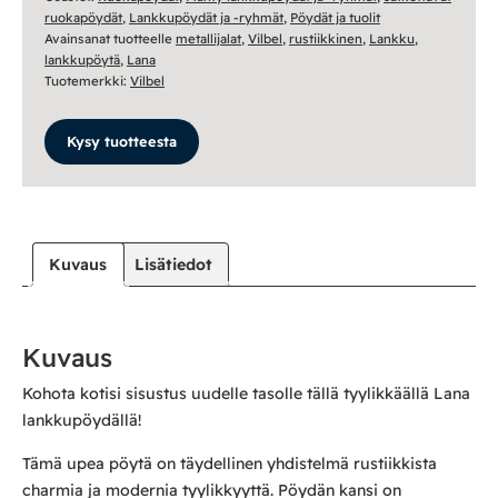
määrä
ruokapöydät
,
Lankkupöydät ja -ryhmät
,
Pöydät ja tuolit
Avainsanat tuotteelle
metallijalat
,
Vilbel
,
rustiikkinen
,
Lankku
,
lankkupöytä
,
Lana
Tuotemerkki:
Vilbel
Kysy tuotteesta
Kuvaus
Lisätiedot
Kuvaus
Kohota kotisi sisustus uudelle tasolle tällä tyylikkäällä Lana
lankkupöydällä!
Tämä upea pöytä on täydellinen yhdistelmä rustiikkista
charmia ja modernia tyylikkyyttä. Pöydän kansi on