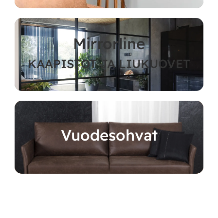
Mirrorline
KAAPISTOT JA LIUKUOVET
Vuodesohvat