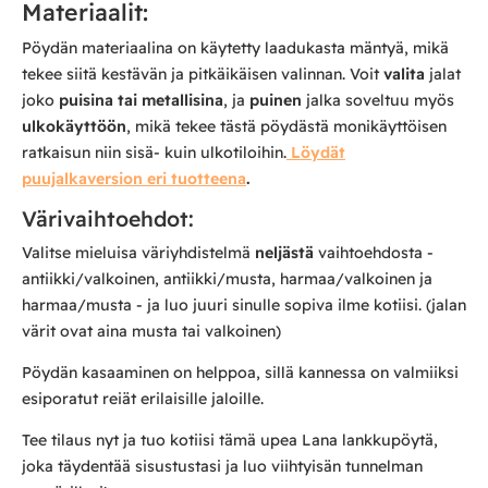
Materiaalit:
Pöydän materiaalina on käytetty laadukasta mäntyä, mikä
tekee siitä kestävän ja pitkäikäisen valinnan. Voit
valita
jalat
joko
puisina tai metallisina
, ja
puinen
jalka soveltuu myös
ulkokäyttöön
, mikä tekee tästä pöydästä monikäyttöisen
ratkaisun niin sisä- kuin ulkotiloihin.
Löydät
puujalkaversion eri tuotteena
.
Värivaihtoehdot:
Valitse mieluisa väriyhdistelmä
neljästä
vaihtoehdosta -
antiikki/valkoinen, antiikki/musta, harmaa/valkoinen ja
harmaa/musta - ja luo juuri sinulle sopiva ilme kotiisi. (jalan
värit ovat aina musta tai valkoinen)
Pöydän kasaaminen on helppoa, sillä kannessa on valmiiksi
esiporatut reiät erilaisille jaloille.
Tee tilaus nyt ja tuo kotiisi tämä upea Lana lankkupöytä,
joka täydentää sisustustasi ja luo viihtyisän tunnelman