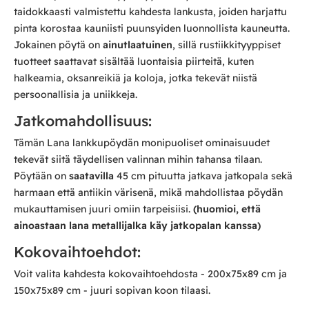
taidokkaasti valmistettu kahdesta lankusta, joiden harjattu
pinta korostaa kauniisti puunsyiden luonnollista kauneutta.
Jokainen pöytä on
ainutlaatuinen
, sillä rustiikkityyppiset
tuotteet saattavat sisältää luontaisia piirteitä, kuten
halkeamia, oksanreikiä ja koloja, jotka tekevät niistä
persoonallisia ja uniikkeja.
Jatkomahdollisuus:
Tämän Lana lankkupöydän monipuoliset ominaisuudet
tekevät siitä täydellisen valinnan mihin tahansa tilaan.
Pöytään on
saatavilla
45 cm pituutta jatkava jatkopala sekä
harmaan että antiikin värisenä, mikä mahdollistaa pöydän
mukauttamisen juuri omiin tarpeisiisi.
(huomioi, että
ainoastaan lana metallijalka käy jatkopalan kanssa)
Kokovaihtoehdot:
Voit valita kahdesta kokovaihtoehdosta - 200x75x89 cm ja
150x75x89 cm - juuri sopivan koon tilaasi.