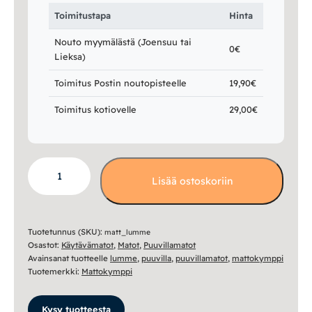
Toimitustapa
Hinta
Nouto myymälästä (Joensuu tai
0€
Lieksa)
Toimitus Postin noutopisteelle
19,90€
Toimitus kotiovelle
29,00€
Lumme
Lisää ostoskoriin
puuvillamatto
määrä
Tuotetunnus (SKU):
matt_lumme
Osastot:
Käytävämatot
,
Matot
,
Puuvillamatot
Avainsanat tuotteelle
lumme
,
puuvilla
,
puuvillamatot
,
mattokymppi
Tuotemerkki:
Mattokymppi
Kysy tuotteesta