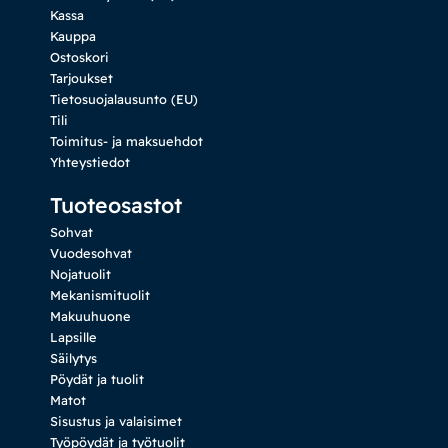
Kassa
Kauppa
Ostoskori
Tarjoukset
Tietosuojalausunto (EU)
Tili
Toimitus- ja maksuehdot
Yhteystiedot
Tuoteosastot
Sohvat
Vuodesohvat
Nojatuolit
Mekanismituolit
Makuuhuone
Lapsille
Säilytys
Pöydät ja tuolit
Matot
Sisustus ja valaisimet
Työpöydät ja työtuolit