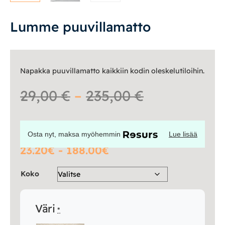
Pyöreät matot
Lumme puuvillamatto
Lyhytnukkaiset matot
Kylpyhuoneen matot
Napakka puuvillamatto kaikkiin kodin oleskelutiloihin.
Ulkokalusteet
Hintaluokka
29,00
€
–
235,00
€
Valaisimet
29,00 €
Osta nyt, maksa myöhemmin
Lue lisää
Vuodesohvat
-
23.20€ - 188.00€
Senioreille
235,00 €
Koko
|
|
Oma tili
Yhteystiedot
Ostoskori
Väri
*