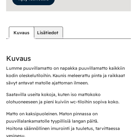
Kuvaus
Lisätiedot
Kuvaus
Lumme puuvillamatto on napakka puuvillamatto kaikkiin
kodin oleskelutiloihin. Kaunis meleerattu pinta ja raikkaat
sävyt antavat matolle ajattoman ilmeen.
Saatavilla useita kokoja, kuten iso mattokoko
olohuoneeseen ja pieni kuiviin wc-tiloihin sopiva koko.
Matto on kaksipuoleinen. Maton pinnassa on
puuvillalankamatolle tyypillisiä langan päitä.
Hoitona säännöllinen imurointi ja tuuletus, tarvittaessa
vesipesu.