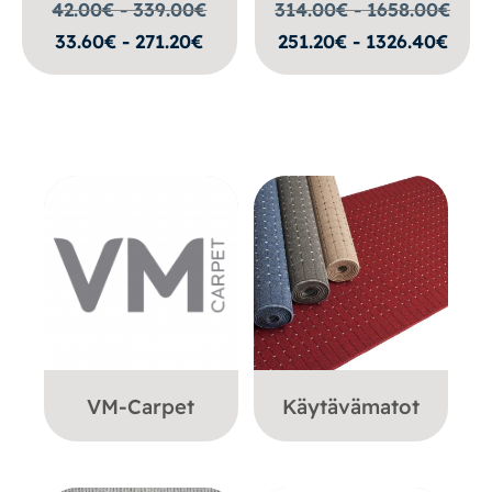
42.00€ - 339.00
€
314.00€ - 1658.00
€
33.60€ - 271.20€
251.20€ - 1326.40€
VM-Carpet
Käytävämatot