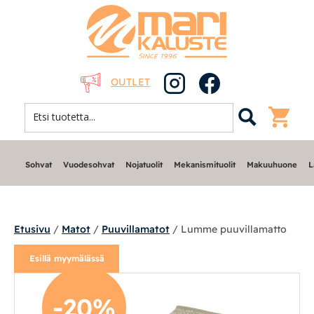
OUTLET
Sohvat
Vuodesohvat
Nojatuolit
Mekanismituolit
Makuuhuone
L
Etusivu
/
Matot
/
Puuvillamatot
/ Lumme puuvillamatto
Esillä myymälässä
Sohvat
-20%
Nojatuolit