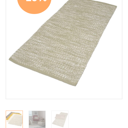
Mekanismituolit
Makuuhuone
Pöydät ja tuolit
Säilytys
Työpöydät ja työtuolit
Matot
VM-Carpet
Villamatot
Sileäksi kudotut matot