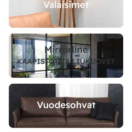
Valaisimet
Mirrorline
KAAPISTOT JA LIUKUOVET
Vuodesohvat