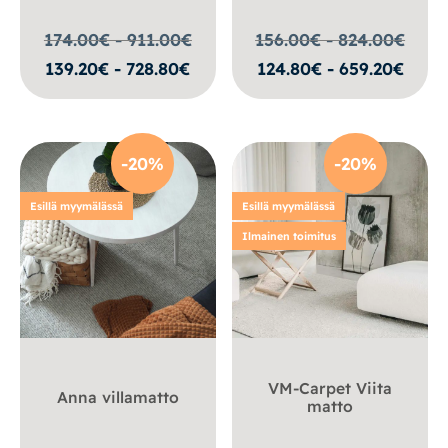
174.00€ - 911.00
€
156.00€ - 824.00
€
139.20€ - 728.80€
124.80€ - 659.20€
-20%
-20%
Esillä myymälässä
Esillä myymälässä
Ilmainen toimitus
VM-Carpet Viita
Anna villamatto
matto