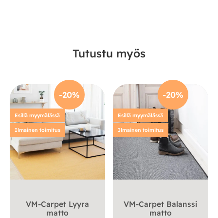
Tutustu myös
-20%
-20%
Esillä myymälässä
Esillä myymälässä
Ilmainen toimitus
Ilmainen toimitus
VM-Carpet Lyyra
VM-Carpet Balanssi
matto
matto