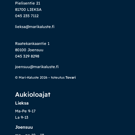
Pielisentie 21
81700 LIEKSA
045 235 7112
lieksa@marikaluste.fi
Raatekankaantie 1
80100 Joensuu
045 329 8298
joensuu@marikaluste.fi
© Mari-Kaluste 2026 – toteutus
Tovari
Aukioloajat
Lieksa
Ma-Pe 9-17
La 9-13
Joensuu
ma – pe 10 – 18