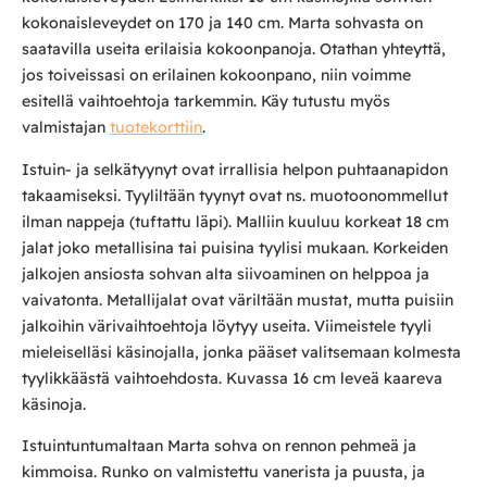
kokonaisleveydet on 170 ja 140 cm. Marta sohvasta on
saatavilla useita erilaisia kokoonpanoja. Otathan yhteyttä,
jos toiveissasi on erilainen kokoonpano, niin voimme
esitellä vaihtoehtoja tarkemmin. Käy tutustu myös
valmistajan
tuotekorttiin
.
Istuin- ja selkätyynyt ovat irrallisia helpon puhtaanapidon
takaamiseksi. Tyyliltään tyynyt ovat ns. muotoonommellut
ilman nappeja (tuftattu läpi). Malliin kuuluu korkeat 18 cm
jalat joko metallisina tai puisina tyylisi mukaan. Korkeiden
jalkojen ansiosta sohvan alta siivoaminen on helppoa ja
vaivatonta. Metallijalat ovat väriltään mustat, mutta puisiin
jalkoihin värivaihtoehtoja löytyy useita. Viimeistele tyyli
mieleiselläsi käsinojalla, jonka pääset valitsemaan kolmesta
tyylikkäästä vaihtoehdosta. Kuvassa 16 cm leveä kaareva
käsinoja.
Istuintuntumaltaan Marta sohva on rennon pehmeä ja
kimmoisa. Runko on valmistettu vanerista ja puusta, ja