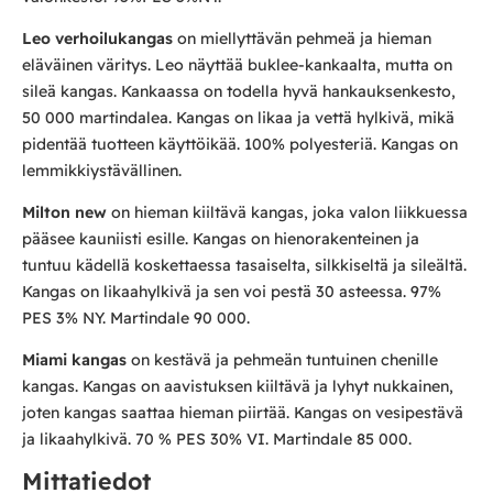
Leo verhoilukangas
on miellyttävän pehmeä ja hieman
eläväinen väritys. Leo näyttää buklee-kankaalta, mutta on
sileä kangas. Kankaassa on todella hyvä hankauksenkesto,
50 000 martindalea. Kangas on likaa ja vettä hylkivä, mikä
pidentää tuotteen käyttöikää. 100% polyesteriä. Kangas on
lemmikkiystävällinen.
Milton new
on hieman kiiltävä kangas, joka valon liikkuessa
pääsee kauniisti esille. Kangas on hienorakenteinen ja
tuntuu kädellä koskettaessa tasaiselta, silkkiseltä ja sileältä.
Kangas on likaahylkivä ja sen voi pestä 30 asteessa. 97%
PES 3% NY. Martindale 90 000.
Miami kangas
on kestävä ja pehmeän tuntuinen chenille
kangas. Kangas on aavistuksen kiiltävä ja lyhyt nukkainen,
joten kangas saattaa hieman piirtää. Kangas on vesipestävä
ja likaahylkivä. 70 % PES 30% VI. Martindale 85 000.
Mittatiedot