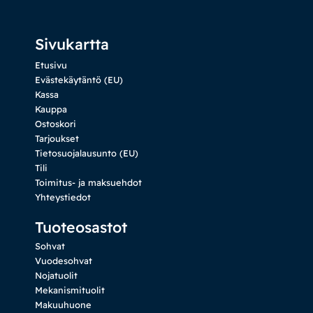
Sivukartta
Etusivu
Evästekäytäntö (EU)
Kassa
Kauppa
Ostoskori
Tarjoukset
Tietosuojalausunto (EU)
Tili
Toimitus- ja maksuehdot
Yhteystiedot
Tuoteosastot
Sohvat
Vuodesohvat
Nojatuolit
Mekanismituolit
Makuuhuone