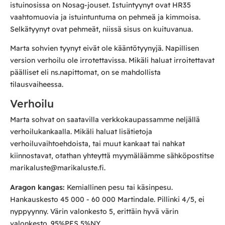
istuinosissa on Nosag-jouset. Istuintyynyt ovat HR35
vaahtomuovia ja istuintuntuma on pehmeä ja kimmoisa.
Selkätyynyt ovat pehmeät, niissä sisus on kuituvanua.
Marta sohvien tyynyt eivät ole kääntötyynyjä. Napillisen
version verhoilu ole irrotettavissa. Mikäli haluat irroitettavat
päälliset eli ns.napittomat, on se mahdollista
tilausvaiheessa.
Verhoilu
Marta sohvat on saatavilla verkkokaupassamme neljällä
verhoilukankaalla. Mikäli haluat lisätietoja
verhoiluvaihtoehdoista, tai muut kankaat tai nahkat
kiinnostavat, otathan yhteyttä myymäläämme sähköpostitse
marikaluste@marikaluste.fi.
Aragon kangas:
Kemiallinen pesu tai käsinpesu.
Hankauskesto 45 000 - 60 000 Martindale. Pillinki 4/5, ei
nyppyynny. Värin valonkesto 5, erittäin hyvä värin
valonkesto. 95%PES 5%NY.