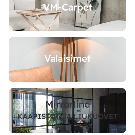
VM-Carpet
Valaisimet
Mirrorline
KAAPISTOT JA LIUKUOVET