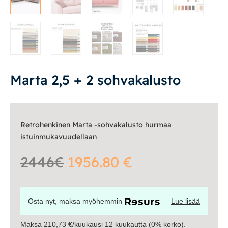
Säilytys
Työpöydät ja työtuolit
Matot
Marta 2,5 + 2 sohvakalusto
Ulkokalusteet
Retrohenkinen Marta -sohvakalusto hurmaa
Valaisimet
istuinmukavuudellaan
Vuodesohvat
2446€
1956.80 €
Senioreille
Osta nyt, maksa myöhemmin
Lue lisää
|
|
Oma tili
Yhteystiedot
Ostoskori
Maksa 210,73 €/kuukausi 12 kuukautta (0% korko).