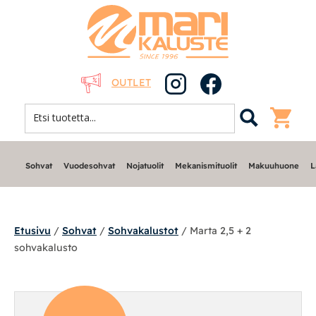
OUTLET
Sohvat
Vuodesohvat
Nojatuolit
Mekanismituolit
Makuuhuone
L
Etusivu
/
Sohvat
/
Sohvakalustot
/ Marta 2,5 + 2
sohvakalusto
Sohvat
Modulisohvat