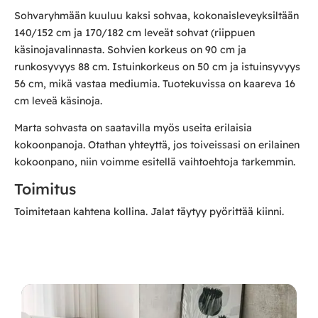
Sohvaryhmään kuuluu kaksi sohvaa, kokonaisleveyksiltään
140/152 cm ja 170/182 cm leveät sohvat (riippuen
käsinojavalinnasta. Sohvien korkeus on 90 cm ja
runkosyvyys 88 cm. Istuinkorkeus on 50 cm ja istuinsyvyys
56 cm, mikä vastaa mediumia. Tuotekuvissa on kaareva 16
cm leveä käsinoja.
Marta sohvasta on saatavilla myös useita erilaisia
kokoonpanoja. Otathan yhteyttä, jos toiveissasi on erilainen
kokoonpano, niin voimme esitellä vaihtoehtoja tarkemmin.
Toimitus
Toimitetaan kahtena kollina. Jalat täytyy pyörittää kiinni.