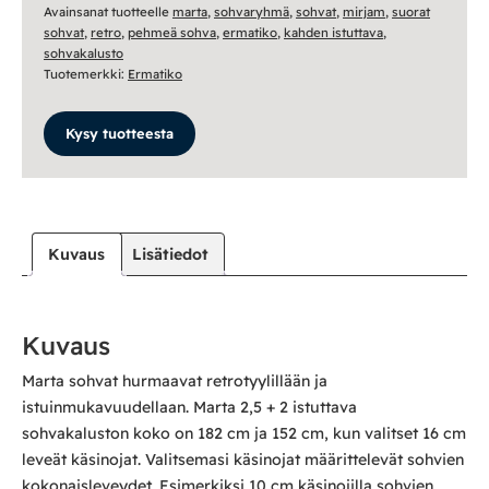
Avainsanat tuotteelle
marta
,
sohvaryhmä
,
sohvat
,
mirjam
,
suorat
sohvat
,
retro
,
pehmeä sohva
,
ermatiko
,
kahden istuttava
,
sohvakalusto
Tuotemerkki:
Ermatiko
Kysy tuotteesta
Kuvaus
Lisätiedot
Kuvaus
Marta sohvat hurmaavat retrotyylillään ja
istuinmukavuudellaan. Marta 2,5 + 2 istuttava
sohvakaluston koko on 182 cm ja 152 cm, kun valitset 16 cm
leveät käsinojat. Valitsemasi käsinojat määrittelevät sohvien
kokonaisleveydet. Esimerkiksi 10 cm käsinojilla sohvien