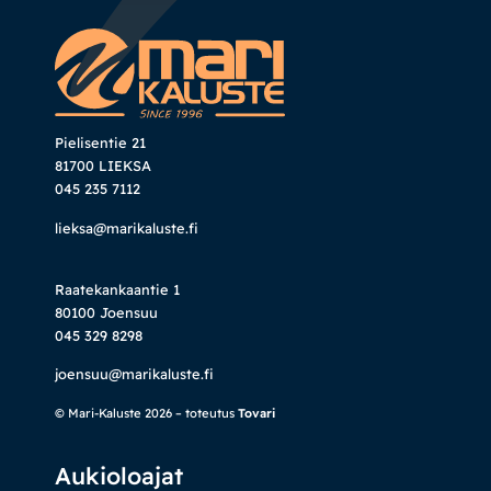
Pielisentie 21
81700 LIEKSA
045 235 7112
lieksa@marikaluste.fi
Raatekankaantie 1
80100 Joensuu
045 329 8298
joensuu@marikaluste.fi
© Mari-Kaluste 2026 – toteutus
Tovari
Aukioloajat