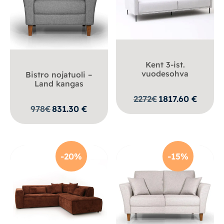
Kent 3-ist.
vuodesohva
Bistro nojatuoli –
Land kangas
2272
€
1817.60
€
978
€
831.30
€
-20%
-15%