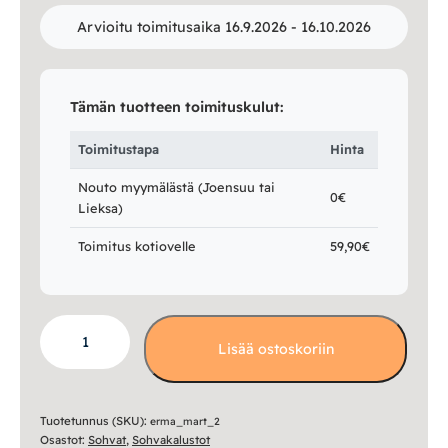
Arvioitu toimitusaika 16.9.2026 - 16.10.2026
Tämän tuotteen toimituskulut:
Toimitustapa
Hinta
Nouto myymälästä (Joensuu tai
0€
Lieksa)
Toimitus kotiovelle
59,90€
Marta
Lisää ostoskoriin
2,5
+
2
sohvakalusto
Tuotetunnus (SKU):
erma_mart_2
Osastot:
Sohvat
,
Sohvakalustot
määrä