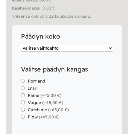
Vuodesohvat
Käsittelymaksu: 0,00 €
Yhteensä 468,60 € 12 kuukauden aikana.
Senioreille
Päädyn koko
|
|
Oma tili
Yhteystiedot
Ostoskori
Valitse päädyn kangas
Portland
Inari
Fame
(
+45,00 €
)
Vogue
(
+45,00 €
)
Catch me
(
+65,00 €
)
Flow
(
+65,00 €
)