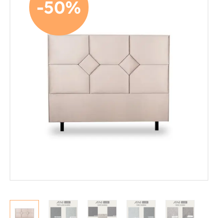
-50%
Mekanismituolit
Makuuhuone
Jenkkisängyt
Runkosängyt
Säätösängyt
Patjat
Petauspatjat
Sängyn päädyt
Sängyn rungot
Kerros- ja parvisängyt