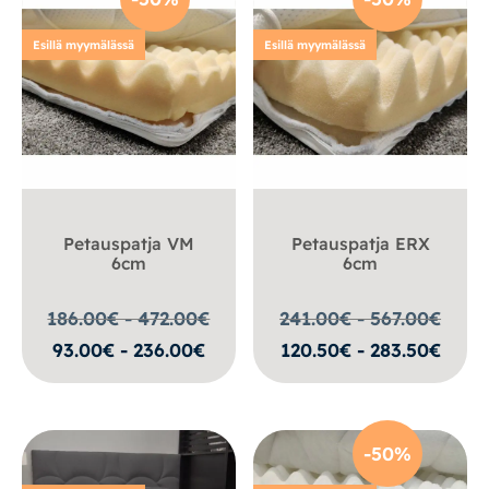
Esillä myymälässä
Esillä myymälässä
Petauspatja VM
Petauspatja ERX
6cm
6cm
186.00€ - 472.00
€
241.00€ - 567.00
€
93.00€ - 236.00€
120.50€ - 283.50€
-50%