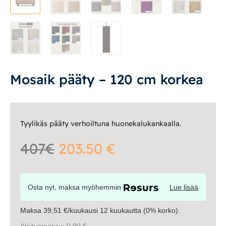
Yöpöydät
Lapsille
Lapsille
Pöydät ja tuolit
Mosaik pääty – 120 cm korkea
Säilytys
Tyylikäs pääty verhoiltuna huonekalukankaalla.
Työpöydät ja työtuolit
407€
203.50 €
Matot
Ulkokalusteet
Osta nyt, maksa myöhemmin
Lue lisää
Valaisimet
Maksa 39,51 €/kuukausi 12 kuukautta (0% korko).
Aloitusmaksu: 0,00 €