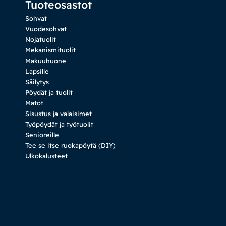
Tuoteosastot
Sohvat
Vuodesohvat
Nojatuolit
Mekanismituolit
Makuuhuone
Lapsille
Säilytys
Pöydät ja tuolit
Matot
Sisustus ja valaisimet
Työpöydät ja työtuolit
Senioreille
Tee se itse ruokapöytä (DIY)
Ulkokalusteet