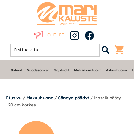
OUTLET
Sohvat
Vuodesohvat
Nojatuolit
Mekanismituolit
Makuuhuone
L
Etusivu
/
Makuuhuone
/
Sängyn päädyt
/ Mosaik pääty –
120 cm korkea
Sohvat
Nojatuolit