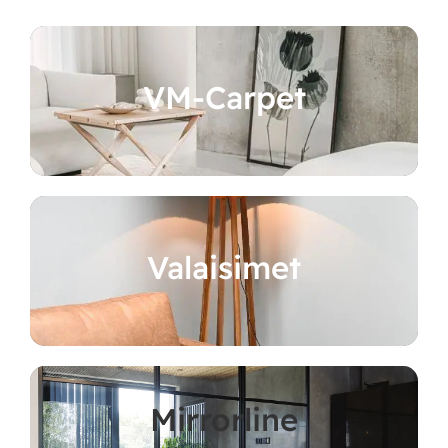
VM-Carpet
Valaisimet
Mirrorline