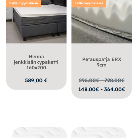
Esillä myymälässä
Esillä myymälässä
Henna
Petauspatja ERX
jenkkisänkypaketti
9cm
160×200
589,00
€
296.00€ - 728.00
€
148.00€ - 364.00€