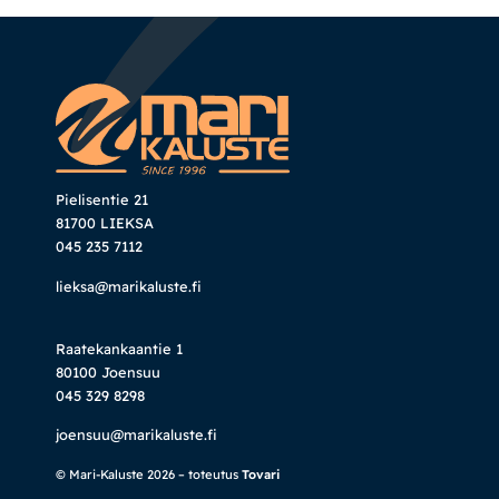
Pielisentie 21
81700 LIEKSA
045 235 7112
lieksa@marikaluste.fi
Raatekankaantie 1
80100 Joensuu
045 329 8298
joensuu@marikaluste.fi
© Mari-Kaluste 2026 – toteutus
Tovari