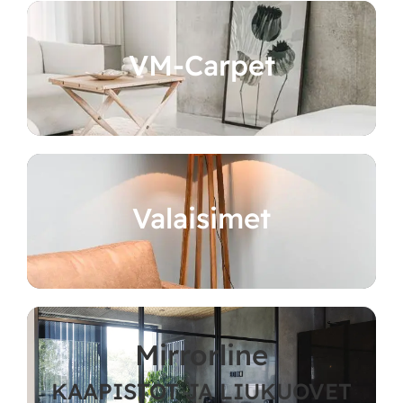
VM-Carpet
Valaisimet
Mirrorline
KAAPISTOT JA LIUKUOVET