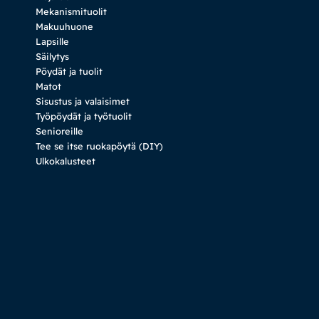
Mekanismituolit
Makuuhuone
Lapsille
Säilytys
Pöydät ja tuolit
Matot
Sisustus ja valaisimet
Työpöydät ja työtuolit
Senioreille
Tee se itse ruokapöytä (DIY)
Ulkokalusteet