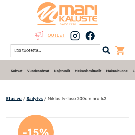
OUTLET
Sohvat
Vuodesohvat
Nojatuolit
Mekanismituolit
Makuuhuone
L
Etusivu
/
Säilytys
/ Niklas tv-taso 200cm nro 6.2
Sohvat
-15%
Nojatuolit