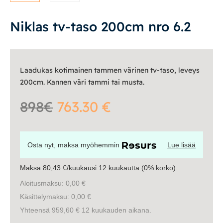
Tasot
Senkit
Niklas tv-taso 200cm nro 6.2
Työpöydät ja työtuolit
Laadukas kotimainen tammen värinen tv-taso, leveys
Matot
200cm. Kannen väri tammi tai musta.
Ulkokalusteet
898€
763.30 €
Valaisimet
Osta nyt, maksa myöhemmin
Lue lisää
Vuodesohvat
Maksa 80,43 €/kuukausi 12 kuukautta (0% korko).
Senioreille
Aloitusmaksu: 0,00 €
Käsittelymaksu: 0,00 €
Yhteensä 959,60 € 12 kuukauden aikana.
|
|
Oma tili
Yhteystiedot
Ostoskori