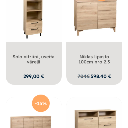
Solo vitriini, useita
Niklas lipasto
värejä
100cm nro 2.3
299,00
€
704
€
598.40
€
-15%