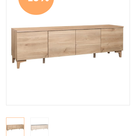
Mekanismituolit
Makuuhuone
Pöydät ja tuolit
Säilytys
Hyllyt
Kaapit
Komerot
Laatikostot
Vitriinit