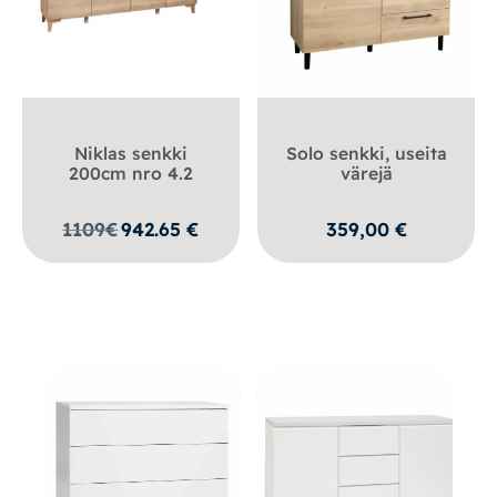
Niklas senkki
Solo senkki, useita
200cm nro 4.2
värejä
1109
€
942.65
€
359,00
€