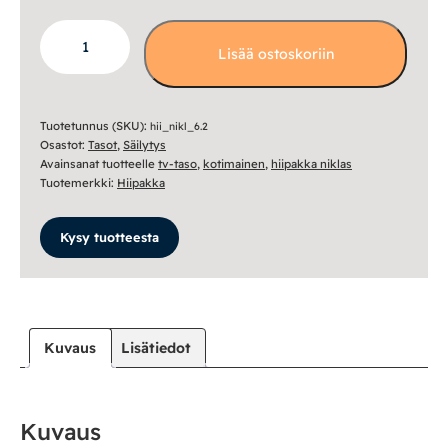
Niklas
Lisää ostoskoriin
tv-
taso
200cm
nro
Tuotetunnus (SKU):
hii_nikl_6.2
Osastot:
Tasot
,
Säilytys
6.2
Avainsanat tuotteelle
tv-taso
,
kotimainen
,
hiipakka niklas
määrä
Tuotemerkki:
Hiipakka
Kysy tuotteesta
Kuvaus
Lisätiedot
Kuvaus