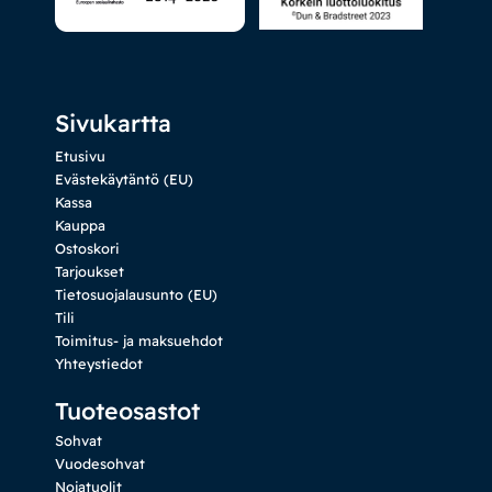
Sivukartta
Etusivu
Evästekäytäntö (EU)
Kassa
Kauppa
Ostoskori
Tarjoukset
Tietosuojalausunto (EU)
Tili
Toimitus- ja maksuehdot
Yhteystiedot
Tuoteosastot
Sohvat
Vuodesohvat
Nojatuolit