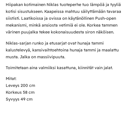
Hiipakan kotimainen Niklas tuoteperhe tuo lämpöä ja tyyliä
kotisi sisustukseen. Kaapeissa mahtuu säilyttämään tavaraa
siististi. Laatikoissa ja ovissa on käytänöllinen Push-open
mekanismi, minkä ansiosta vetimiä ei ole. Korkea tammen
värinen puujalka tekee kokonaisuudesta siron näköisen.
Niklas-sarjan runko ja etusarjat ovat hunaja tammi
kalustelevyä, kansivaihtoehtoina hunaja tammi ja maalattu
musta. Jalka on massiivipuuta.
Toimitetaan aina valmiiksi kasattuna, kiinnität vain jalat.
Mitat:
Leveys 200 cm
Korkeus 58 cm
Syvyys 49 cm