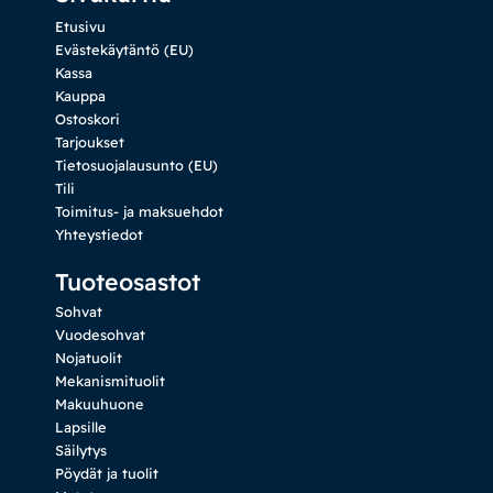
Etusivu
Evästekäytäntö (EU)
Kassa
Kauppa
Ostoskori
Tarjoukset
Tietosuojalausunto (EU)
Tili
Toimitus- ja maksuehdot
Yhteystiedot
Tuoteosastot
Sohvat
Vuodesohvat
Nojatuolit
Mekanismituolit
Makuuhuone
Lapsille
Säilytys
Pöydät ja tuolit