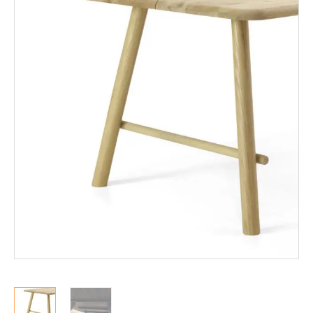
Mekanismituolit
Makuuhuone
Pöydät ja tuolit
Säilytys
Työpöydät ja työtuolit
Matot
Ulkokalusteet
Valaisimet