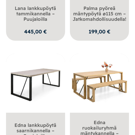
Lana lankkupöytä
Palma pyöreä
tammikannella –
mäntypöytä ø115 cm –
Puujaloilla
Jatkomahdollisuudella!
445,00
€
199,00
€
Edna
Edna lankkupöytä
ruokailuryhmä
saarnikannella –
mäntykannella –