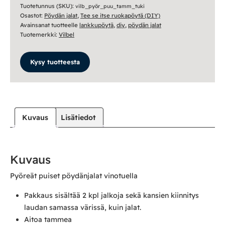
tammi
Tuotetunnus (SKU):
vilb_pyör_puu_tamm_tuki
Osastot:
Pöydän jalat
,
Tee se itse ruokapöytä (DIY)
määrä
Avainsanat tuotteelle
lankkupöytä
,
diy
,
pöydän jalat
Tuotemerkki:
Vilbel
Kysy tuotteesta
Kuvaus
Lisätiedot
Kuvaus
Pyöreät puiset pöydänjalat vinotuella
Pakkaus sisältää 2 kpl jalkoja sekä kansien kiinnitys
laudan samassa värissä, kuin jalat.
Aitoa tammea