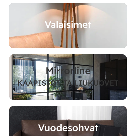
Valaisimet
Mirrorline
KAAPISTOT JA LIUKUOVET
Vuodesohvat