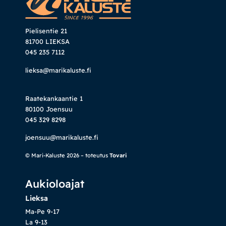
Pielisentie 21
81700 LIEKSA
045 235 7112
lieksa@marikaluste.fi
Raatekankaantie 1
80100 Joensuu
045 329 8298
joensuu@marikaluste.fi
© Mari-Kaluste 2026 – toteutus
Tovari
Aukioloajat
Lieksa
Ma-Pe 9-17
La 9-13