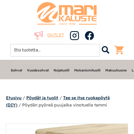
OUTLET
Sohvat
Vuodesohvat
Nojatuolit
Mekanismituolit
Makuuhuone
L
Etusivu
/
Pöydät ja tuolit
/
Tee se itse ruokapöytä
(DIY)
/ Pöydän pyöreä puujalka vinotuella tammi
Sohvat
Nojatuolit