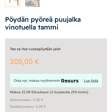
Vuodesohvat
Pöydän pyöreä puujalka
Senioreille
vinotuella tammi
|
|
Oma tili
Yhteystiedot
Ostoskori
Tee se itse ruokapöytään jalat
205,00
€
Osta nyt, maksa myöhemmin
Lue lisää
Maksa 22,68 €/kuukausi 12 kuukautta (0% korko).
Aloitusmaksu: 0,00 €
Käsittelymaksu: 0,00 €