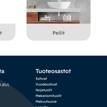
t
Peilit
ta
Tuoteosastot
Sohvat
Vuodesohvat
ö (EU)
Nojatuolit
Mekanismituolit
Makuuhuone