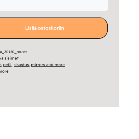
Lisää ostoskoriin
ia_30120_musta
 valaisimet
t
,
peili
,
sisustus
,
mirrors and more
 more