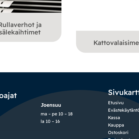
Rullaverhot ja
sälekaihtimet
Kattovalaisime
Sivukart
oajat
Etusivu
Joensuu
Evästekäytänt
ma – pe 10 – 18
Kassa
la 10 – 16
Kauppa
Ostoskori