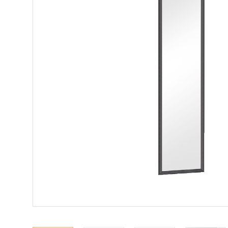
Makuuhuone
Pöydät ja tuolit
Säilytys
Työpöydät ja työtuolit
Matot
Ulkokalusteet
Valaisimet
Vuodesohvat
Senioreille