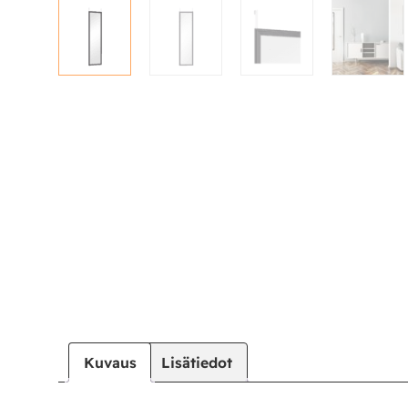
|
|
Oma tili
Yhteystiedot
Ostoskori
Kuvaus
Lisätiedot