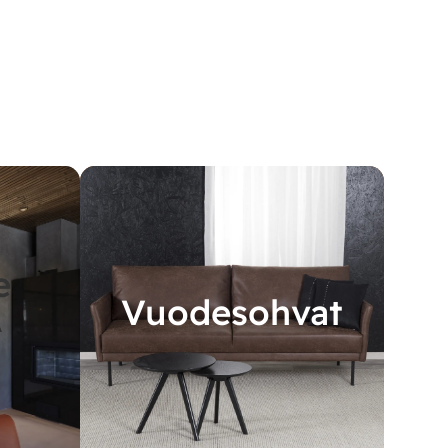
e
Vuodesohvat
A