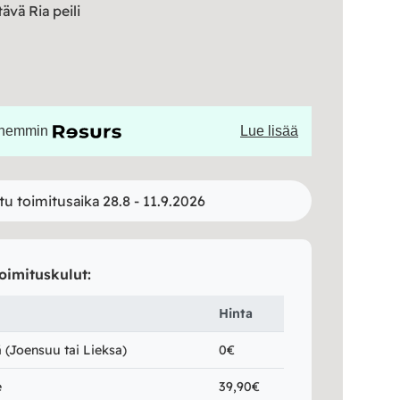
ävä Ria peili
öhemmin
Lue lisää
tu toimitusaika 28.8 - 11.9.2026
oimituskulut:
Hinta
(Joensuu tai Lieksa)
0€
e
39,90€