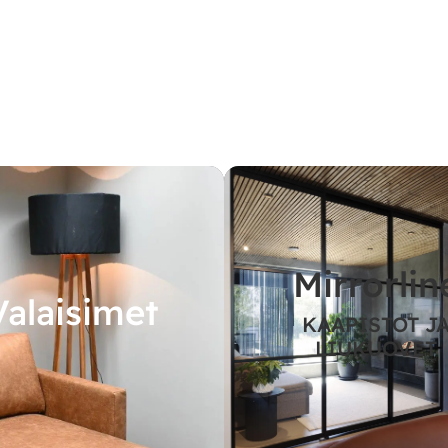
Mirrorlin
Valaisimet
KAAPISTOT J
LIUKUOVET