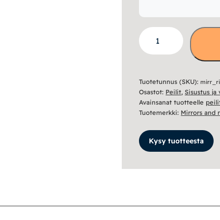
Ria
peili
30x120
cm
Tuotetunnus (SKU):
mirr_r
musta
Osastot:
Peilit
,
Sisustus ja
määrä
Avainsanat tuotteelle
peili
Tuotemerkki:
Mirrors and
Kysy tuotteesta