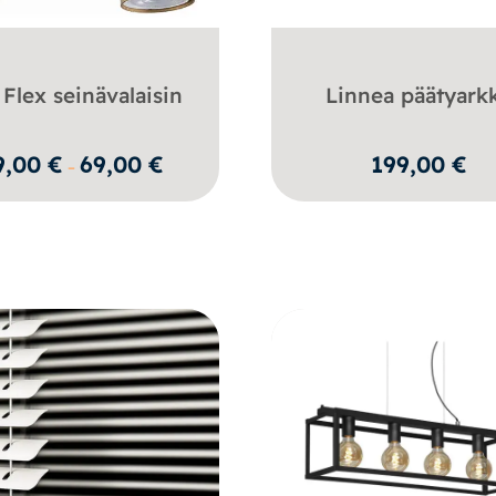
 Flex seinävalaisin
Linnea päätyark
Hintaluokka:
9,00
€
69,00
€
199,00
€
–
59,00 €
-
69,00 €