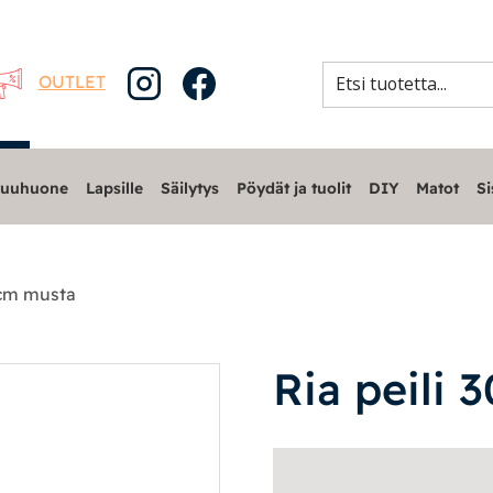
OUTLET
uuhuone
Lapsille
Säilytys
Pöydät ja tuolit
DIY
Matot
Si
 cm musta
Ria peili