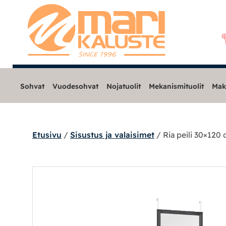
Sohvat
Vuodesohvat
Nojatuolit
Mekanismituolit
Mak
Etusivu
/
Sisustus ja valaisimet
/ Ria peili 30×120
Sohvat
Nojatuolit
Mekanismituolit