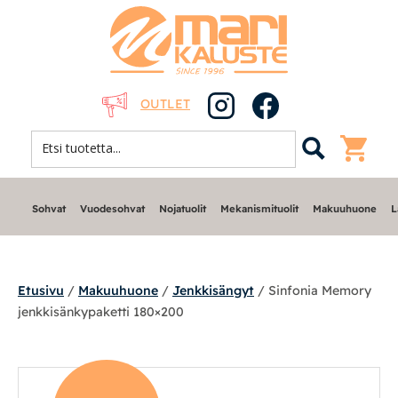
OUTLET
Sohvat
Vuodesohvat
Nojatuolit
Mekanismituolit
Makuuhuone
L
Etusivu
/
Makuuhuone
/
Jenkkisängyt
/ Sinfonia Memory
jenkkisänkypaketti 180×200
Sohvat
Nojatuolit