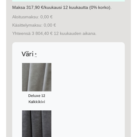
Vuodesohvat
Maksa 317,90 €/kuukausi 12 kuukautta (0% korko).
Aloitusmaksu: 0,00 €
Senioreille
Käsittelymaksu: 0,00 €
Yhteensä 3 804,40 € 12 kuukauden aikana.
|
|
Oma tili
Yhteystiedot
Ostoskori
Väri
*
Deluxe 12
Kalkkikivi