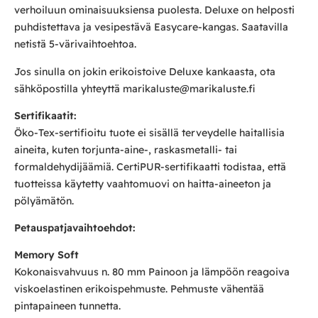
verhoiluun ominaisuuksiensa puolesta. Deluxe on helposti
puhdistettava ja vesipestävä Easycare-kangas. Saatavilla
netistä 5-värivaihtoehtoa.
Jos sinulla on jokin erikoistoive Deluxe kankaasta, ota
sähköpostilla yhteyttä marikaluste@marikaluste.fi
Sertifikaatit:
Öko-Tex-sertifioitu tuote ei sisällä terveydelle haitallisia
aineita, kuten torjunta-aine-, raskasmetalli- tai
formaldehydijäämiä. CertiPUR-sertifikaatti todistaa, että
tuotteissa käytetty vaahtomuovi on haitta-aineeton ja
pölyämätön.
Petauspatjavaihtoehdot:
Memory Soft
Kokonaisvahvuus n. 80 mm Painoon ja lämpöön reagoiva
viskoelastinen erikoispehmuste. Pehmuste vähentää
pintapaineen tunnetta.