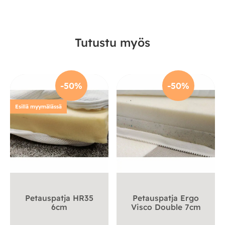
Tutustu myös
-50%
-50%
Esillä myymälässä
Petauspatja HR35
Petauspatja Ergo
6cm
Visco Double 7cm