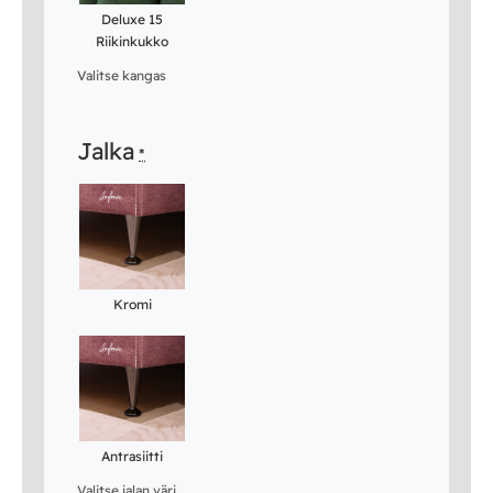
Deluxe 15
Riikinkukko
Valitse kangas
Jalka
*
Kromi
Antrasiitti
Valitse jalan väri