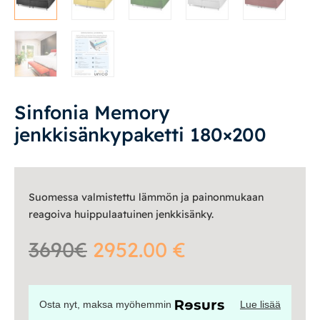
Yöpöydät
Lapsille
Lapsille
Pöydät ja tuolit
Sinfonia Memory
jenkkisänkypaketti 180×200
Säilytys
Työpöydät ja työtuolit
Suomessa valmistettu lämmön ja painonmukaan
reagoiva huippulaatuinen jenkkisänky.
Matot
3690€
2952.00 €
Ulkokalusteet
Valaisimet
Osta nyt, maksa myöhemmin
Lue lisää