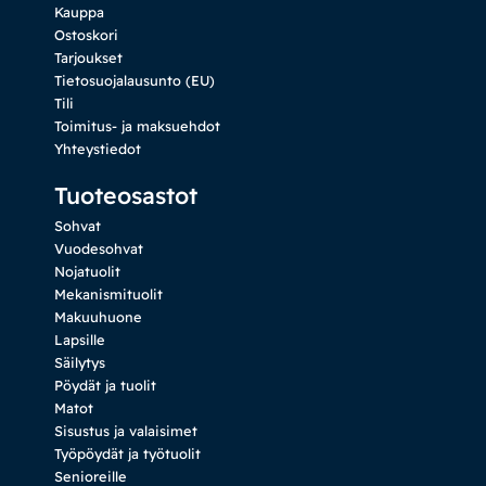
Kauppa
Ostoskori
Tarjoukset
Tietosuojalausunto (EU)
Tili
Toimitus- ja maksuehdot
Yhteystiedot
Tuoteosastot
Sohvat
Vuodesohvat
Nojatuolit
Mekanismituolit
Makuuhuone
Lapsille
Säilytys
Pöydät ja tuolit
Matot
Sisustus ja valaisimet
Työpöydät ja työtuolit
Senioreille