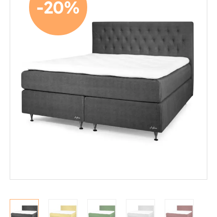
-20%
Mekanismituolit
Makuuhuone
Jenkkisängyt
Runkosängyt
Säätösängyt
Patjat
Petauspatjat
Sängyn päädyt
Sängyn rungot
Kerros- ja parvisängyt