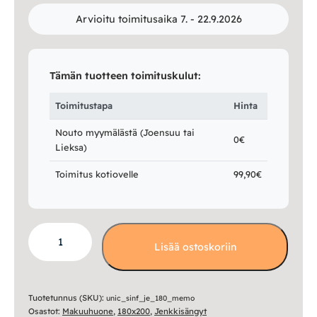
Arvioitu toimitusaika 7. - 22.9.2026
Tämän tuotteen toimituskulut:
Toimitustapa
Hinta
Nouto myymälästä (Joensuu tai
0€
Lieksa)
Toimitus kotiovelle
99,90€
Sinfonia
Lisää ostoskoriin
Memory
jenkkisänkypaketti
180x200
määrä
Tuotetunnus (SKU):
unic_sinf_je_180_memo
Osastot:
Makuuhuone
,
180x200
,
Jenkkisängyt