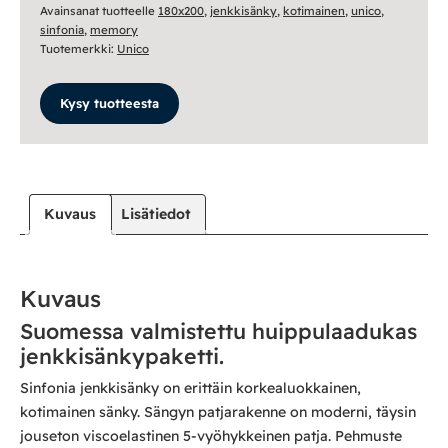
Avainsanat tuotteelle
180x200
,
jenkkisänky
,
kotimainen
,
unico
,
sinfonia
,
memory
Tuotemerkki:
Unico
Kysy tuotteesta
Kuvaus
Lisätiedot
Kuvaus
Suomessa valmistettu huippulaadukas
jenkkisänkypaketti.
Sinfonia jenkkisänky on erittäin korkealuokkainen,
kotimainen sänky. Sängyn patjarakenne on moderni, täysin
jouseton viscoelastinen 5-vyöhykkeinen patja. Pehmuste