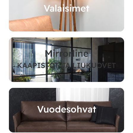
Valaisimet
Mirrorline
KAAPISTOT JA LIUKUOVET
Vuodesohvat