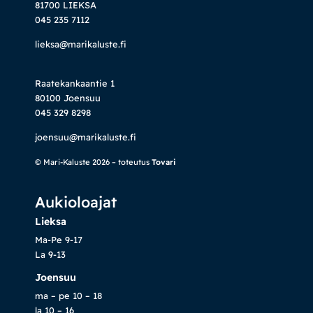
81700 LIEKSA
045 235 7112
lieksa@marikaluste.fi
Raatekankaantie 1
80100 Joensuu
045 329 8298
joensuu@marikaluste.fi
© Mari-Kaluste 2026 – toteutus
Tovari
Aukioloajat
Lieksa
Ma-Pe 9-17
La 9-13
Joensuu
ma – pe 10 – 18
la 10 – 16