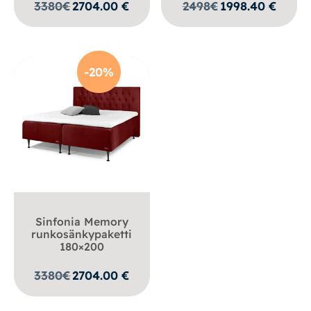
3380
€
2704.00
€
2498
€
1998.40
€
-20%
Sinfonia Memory
runkosänkypaketti
180×200
3380
€
2704.00
€