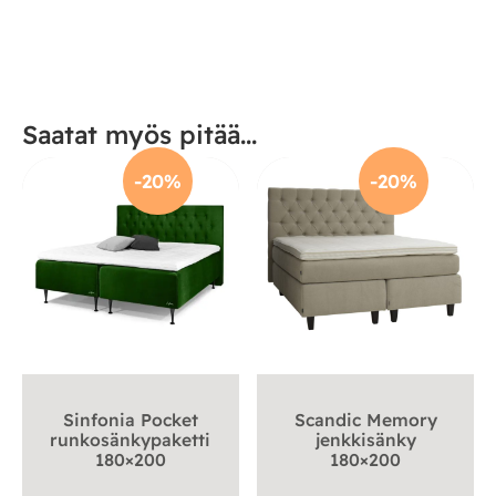
Saatat myös pitää...
-20%
-20%
Sinfonia Pocket
Scandic Memory
runkosänkypaketti
jenkkisänky
180×200
180×200