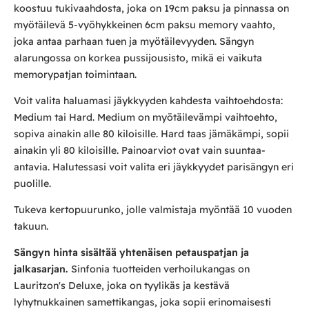
koostuu tukivaahdosta, joka on 19cm paksu ja pinnassa on
myötäilevä 5-vyöhykkeinen 6cm paksu memory vaahto,
joka antaa parhaan tuen ja myötäilevyyden. Sängyn
alarungossa on korkea pussijousisto, mikä ei vaikuta
memorypatjan toimintaan.
Voit valita haluamasi jäykkyyden kahdesta vaihtoehdosta:
Medium tai Hard. Medium on myötäilevämpi vaihtoehto,
sopiva ainakin alle 80 kiloisille. Hard taas jämäkämpi, sopii
ainakin yli 80 kiloisille. Painoarviot ovat vain suuntaa-
antavia. Halutessasi voit valita eri jäykkyydet parisängyn eri
puolille.
Tukeva kertopuurunko, jolle valmistaja myöntää 10 vuoden
takuun.
Sängyn hinta sisältää yhtenäisen petauspatjan ja
jalkasarjan.
Sinfonia tuotteiden verhoilukangas on
Lauritzon's Deluxe, joka on tyylikäs ja kestävä
lyhytnukkainen samettikangas, joka sopii erinomaisesti