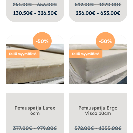
261.00€ - 653.00
€
512.00€ - 1270.00
€
130.50€ - 326.50€
256.00€ - 635.00€
-50%
-50%
Esillä myymälässä
Esillä myymälässä
Petauspatja Latex
Petauspatja Ergo
6cm
Visco 10cm
377.00€ - 979.00
€
572.00€ - 1355.00
€