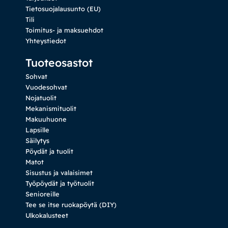
Tietosuojalausunto (EU)
Tili
Toimitus- ja maksuehdot
Yhteystiedot
Tuoteosastot
Sohvat
Vuodesohvat
Nojatuolit
Mekanismituolit
Makuuhuone
Lapsille
Säilytys
Pöydät ja tuolit
Matot
Sisustus ja valaisimet
Työpöydät ja työtuolit
Senioreille
Tee se itse ruokapöytä (DIY)
Ulkokalusteet