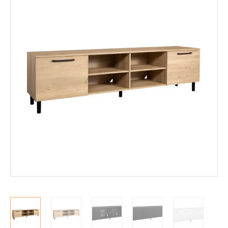
Mekanismituolit
Makuuhuone
Pöydät ja tuolit
Säilytys
Hyllyt
Kaapit
Komerot
Laatikostot
Vitriinit