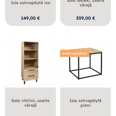
Solo senkki, useita
Isla sohvapöytä iso
värejä
149,00
€
359,00
€
Esillä myymälässä
Solo vitriini, useita
Isla sohvapöytä
värejä
pieni