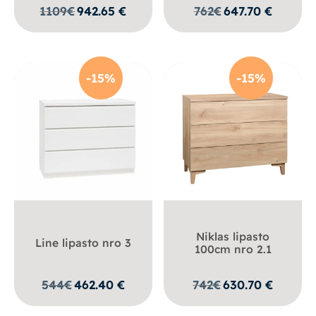
1109
€
942.65
€
762
€
647.70
€
-15%
-15%
Niklas lipasto
Line lipasto nro 3
100cm nro 2.1
544
€
462.40
€
742
€
630.70
€