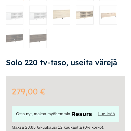
Tasot
Senkit
Työpöydät ja työtuolit
Matot
Ulkokalusteet
Solo 220 tv-taso, useita värejä
Valaisimet
279,00
€
Vuodesohvat
Senioreille
Osta nyt, maksa myöhemmin
Lue lisää
Maksa 28,85 €/kuukausi 12 kuukautta (0% korko).
|
|
Oma tili
Yhteystiedot
Ostoskori