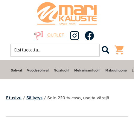
OUTLET
Sohvat
Vuodesohvat
Nojatuolit
Mekanismituolit
Makuuhuone
L
Etusivu
/
Säilytys
/ Solo 220 tv-taso, useita värejä
Sohvat
Nojatuolit