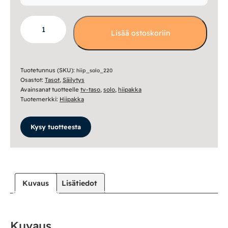
Solo
Lisää ostoskoriin
220
tv-
taso,
useita
Tuotetunnus (SKU):
hiip_solo_220
Osastot:
Tasot
,
Säilytys
värejä
Avainsanat tuotteelle
tv-taso
,
solo
,
hiipakka
määrä
Tuotemerkki:
Hiipakka
Kysy tuotteesta
Kuvaus
Lisätiedot
Kuvaus