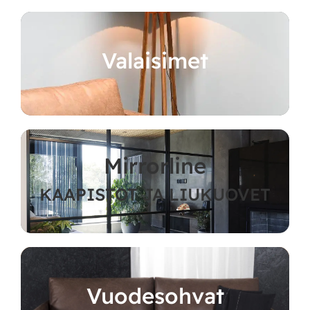
Valaisimet
Mirrorline
KAAPISTOT JA LIUKUOVET
Vuodesohvat