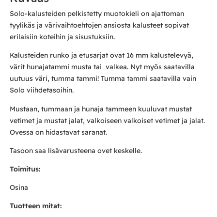
Solo-kalusteiden pelkistetty muotokieli on ajattoman
tyylikäs ja värivaihtoehtojen ansiosta kalusteet sopivat
erilaisiin koteihin ja sisustuksiin.
Kalusteiden runko ja etusarjat ovat 16 mm kalustelevyä,
värit hunajatammi musta tai valkea. Nyt myös saatavilla
uutuus väri, tumma tammi! Tumma tammi saatavilla vain
Solo viihdetasoihin.
Mustaan, tummaan ja hunaja tammeen kuuluvat mustat
vetimet ja mustat jalat, valkoiseen valkoiset vetimet ja jalat.
Ovessa on hidastavat saranat.
Tasoon saa lisävarusteena ovet keskelle.
Toimitus:
Osina
Tuotteen mitat: