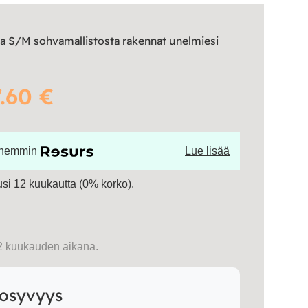
a S/M sohvamallistosta rakennat unelmiesi
.60 €
öhemmin
Lue lisää
si 12 kuukautta (0% korko).
2 kuukauden aikana.
kosyvyys