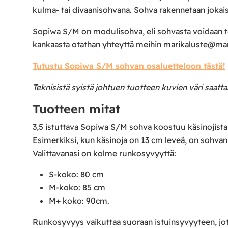
kulma- tai divaanisohvana. Sohva rakennetaan jokais
Sopiwa S/M on modulisohva, eli sohvasta voidaan teh
kankaasta otathan yhteyttä meihin marikaluste@mar
Tutustu Sopiwa S/M sohvan osaluetteloon tästä!
Teknisistä syistä johtuen tuotteen kuvien väri saatt
Tuotteen mitat
3,5 istuttava Sopiwa S/M sohva koostuu käsinojista j
Esimerkiksi, kun käsinoja on 13 cm leveä, on sohva
Valittavanasi on kolme runkosyvyyttä:
S-koko: 80 cm
M-koko: 85 cm
M+ koko: 90cm.
Runkosyvyys vaikuttaa suoraan istuinsyvyyteen, jot