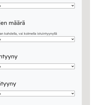
jen määrä
an kahdella, vai kolmella istuintyynyllä
intyyny
kätyyny