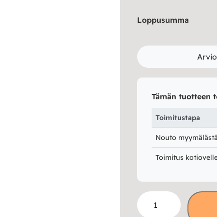
Loppusumma
Arvio
Tämän tuotteen t
Toimitustapa
Nouto myymälästä 
Toimitus kotiovell
Sopiwa
S/M