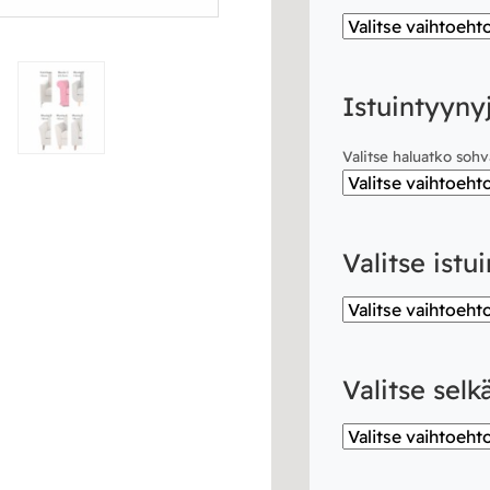
Istuintyyny
Valitse haluatko sohv
Valitse istu
Valitse sel