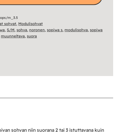
sops/m_3.5
vat sohvat
,
Modulisohvat
iwa
,
S/M
,
sohva
,
noronen
,
sopiwa s
,
modulisohva
,
sopiwa
,
muunneltava
,
suora
van sohvan niin suorana 2 tai 3 istuttavana kuin