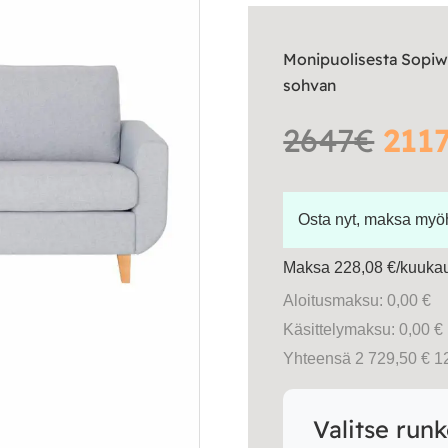
Monipuolisesta Sopiw
sohvan
2647€
2117
Osta nyt, maksa my
Maksa 228,08 €/kuukau
Aloitusmaksu: 0,00 €
Käsittelymaksu: 0,00 €
Yhteensä 2 729,50 € 1
Valitse run