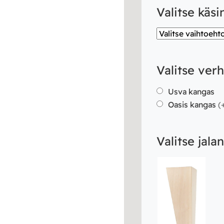
Valitse käsi
Valitse ver
Usva kangas
Oasis kangas
(
Valitse jalan