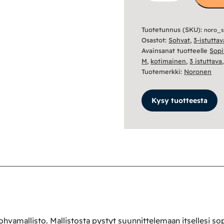
3.5-
istuttava
Tuotetunnus (SKU):
noro_
sohva
Osastot:
Sohvat
,
3-istutta
määrä
Avainsanat tuotteelle
Sop
M
,
kotimainen
,
3 istuttava
Tuotemerkki:
Noronen
Kysy tuotteesta
amallisto. Mallistosta pystyt suunnittelemaan itsellesi sopi