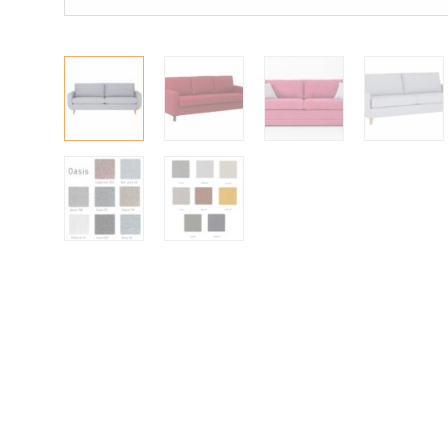
Matot
Ulkokalusteet
Valaisimet
Vuodesohvat
Senioreille
|
|
Oma tili
Yhteystiedot
Ostoskori