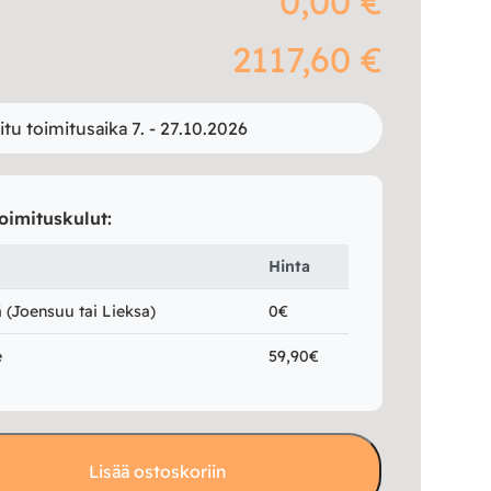
0,00 €
2117,60 €
itu toimitusaika 7. - 27.10.2026
oimituskulut:
Hinta
(Joensuu tai Lieksa)
0€
e
59,90€
Lisää ostoskoriin