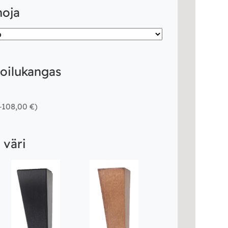
noja
hoilukangas
+108,00 €
)
 väri