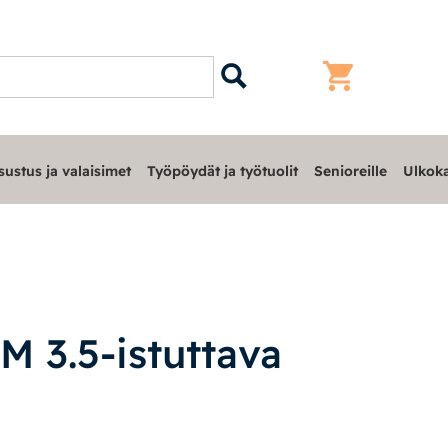
sustus ja valaisimet
Työpöydät ja työtuolit
Senioreille
Ulkoka
M 3.5-istuttava