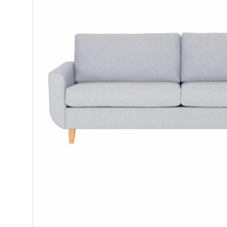
2-istuttavat sohvat
3-istuttavat sohvat
Divaanisohvat
Sohvan hoitoaineet
Nojatuolit
Mekanismituolit
Makuuhuone
Pöydät ja tuolit
Säilytys
Työpöydät ja työtuolit