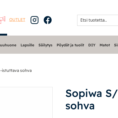
OUTLET
uuhuone
Lapsille
Säilytys
Pöydät ja tuolit
DIY
Matot
Si
-istuttava sohva
Sopiwa S/
sohva