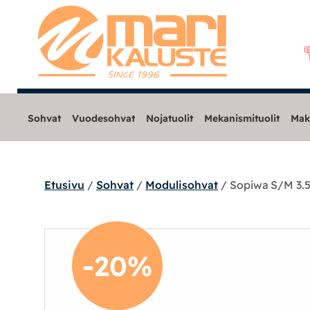
Sohvat
Vuodesohvat
Nojatuolit
Mekanismituolit
Mak
Etusivu
/
Sohvat
/
Modulisohvat
/ Sopiwa S/M 3.5
Sohvat
Modulisohvat
-20%
Löhösohvat
Avo- ja kulmasohvat